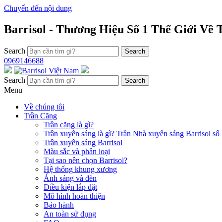
Chuyển đến nội dung
Barrisol - Thương Hiệu Số 1 Thế Giới Về
Search
0969146688
Search
Menu
Về chúng tôi
Trần Căng
Trần căng là gì?
Trần xuyên sáng là gì? Trần Nhà xuyên sáng Barrisol số 
Trần xuyên sáng Barrisol
Màu sắc và phân loại
Tại sao nên chọn Barrisol?
Hệ thống khung xương
Ánh sáng và đèn
Điều kiện lắp đặt
Mô hình hoàn thiện
Bảo hành
An toàn sử dụng