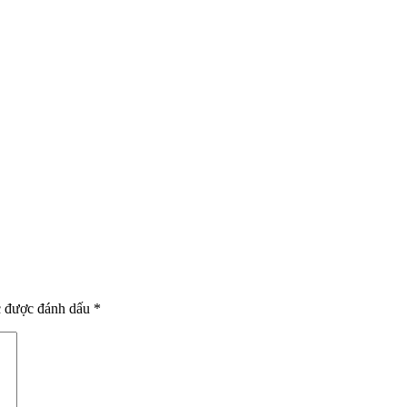
c được đánh dấu
*