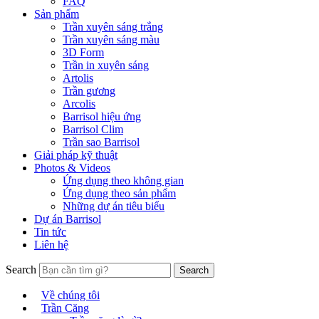
FAQ
Sản phẩm
Trần xuyên sáng trắng
Trần xuyên sáng màu
3D Form
Trần in xuyên sáng
Artolis
Trần gương
Arcolis
Barrisol hiệu ứng
Barrisol Clim
Trần sao Barrisol
Giải pháp kỹ thuật
Photos & Videos
Ứng dụng theo không gian
Ứng dụng theo sản phẩm
Những dự án tiêu biểu
Dự án Barrisol
Tin tức
Liên hệ
Search
Về chúng tôi
Trần Căng