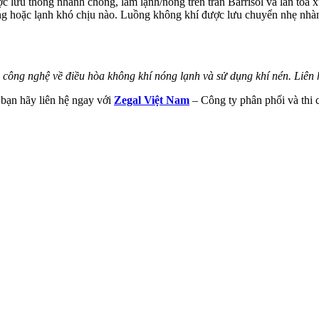
 lưu thông nhanh chóng, làm lạnh/nóng trên trần Barrisol và lan tỏa 
óng hoặc lạnh khó chịu nào. Luồng không khí được lưu chuyển nhẹ nhà
ông nghệ về điều hòa không khí nóng lạnh và sử dụng khí nén. Liên hệ 
, bạn hãy liên hệ ngay với
Zegal Việt Nam
– Công ty phân phối và thi c