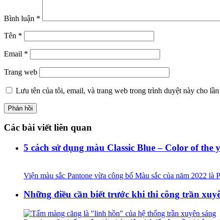
Bình luận
*
Tên
*
Email
*
Trang web
Lưu tên của tôi, email, và trang web trong trình duyệt này cho lần 
Các bài viết liên quan
5 cách sử dụng màu Classic Blue – Color of the 
Viện màu sắc Pantone vừa công bố Màu sắc của năm 2022 l
Những điều cần biết trước khi thi công trần xuy