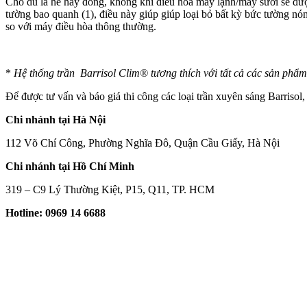
Cho dù là hè hay đông, không khí điều hòa máy lạnh/máy sưởi sẽ được
tường bao quanh (1), điều này giúp giúp loại bỏ bất kỳ bức tường n
so với máy điều hòa thông thường.
*
Hệ thống trần Barrisol Clim® tương thích với tất cả các sản phẩm c
Để được tư vấn và báo giá thi công các loại trần xuyên sáng Barrisol
Chi nhánh tại Hà Nội
112 Võ Chí Công, Phường Nghĩa Đô, Quận Cầu Giấy, Hà Nội
Chi nhánh tại Hồ Chí Minh
319 – C9 Lý Thường Kiệt, P15, Q11, TP. HCM
Hotline: 0969 14 6688