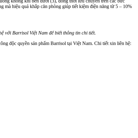
xuống không khí bên dưới (3), đồng thời lưu chuyển trên các bức
ng mà hiệu quả khắp căn phòng giúp tiết kiệm điện năng từ 5 – 10%
với Barrisol Việt Nam để biết thông tin chi tiết.
ông độc quyền sản phẩm Barrisol tại Việt Nam. Chi tiết xin liên hệ: