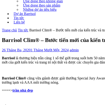
Ứng dụng theo không gian
Ứng dụng theo sản phẩm
Những dự án tiêu biểu
Dự án Barrisol
Tin tức
Liên hệ
Trang chủ
Tin tức
Barrisol Clim® – Bước tiến mới của kiến trúc và tra
Barrisol Clim® – Bước tiến mới của kiến tr
26 Tháng Ba, 2020
1 Tháng Mười Một, 2024
admin
Barrisol
là thương hiệu trần căng 1 số thế giới trong suốt hơn 50 năm
mới của giới kiến trúc và trang trí nội thất và được các chuyên gia đán
Barrisol Clim®
cũng vừa giành được giải thưởng Special Jury Award
trường lạnh và AAA môi trường nóng.
====>
trần nhà đẹp