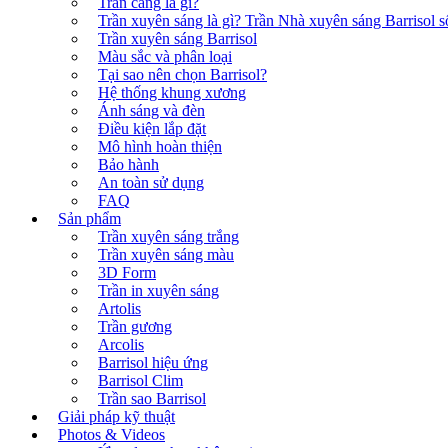
Trần căng là gì?
Trần xuyên sáng là gì? Trần Nhà xuyên sáng Barrisol số
Trần xuyên sáng Barrisol
Màu sắc và phân loại
Tại sao nên chọn Barrisol?
Hệ thống khung xương
Ánh sáng và đèn
Điều kiện lắp đặt
Mô hình hoàn thiện
Bảo hành
An toàn sử dụng
FAQ
Sản phẩm
Trần xuyên sáng trắng
Trần xuyên sáng màu
3D Form
Trần in xuyên sáng
Artolis
Trần gương
Arcolis
Barrisol hiệu ứng
Barrisol Clim
Trần sao Barrisol
Giải pháp kỹ thuật
Photos & Videos