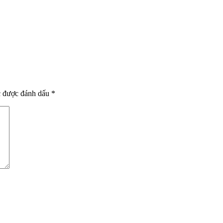
c được đánh dấu
*