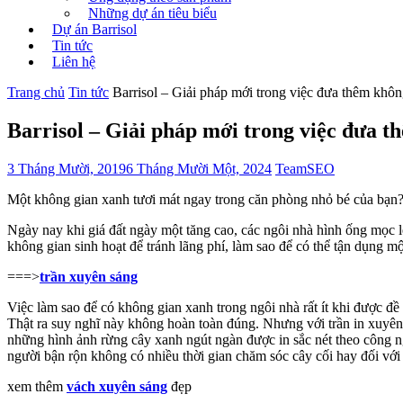
Những dự án tiêu biểu
Dự án Barrisol
Tin tức
Liên hệ
Trang chủ
Tin tức
Barrisol – Giải pháp mới trong việc đưa thêm khô
Barrisol – Giải pháp mới trong việc đưa 
3 Tháng Mười, 2019
6 Tháng Mười Một, 2024
TeamSEO
Một không gian xanh tươi mát ngay trong căn phòng nhỏ bé của bạn? 
Ngày nay khi giá đất ngày một tăng cao, các ngôi nhà hình ống mọc l
không gian sinh hoạt để tránh lãng phí, làm sao để có thể tận dụng mộ
===>
trần xuyên sáng
Việc làm sao để có không gian xanh trong ngôi nhà rất ít khi được đề 
Thật ra suy nghĩ này không hoàn toàn đúng. Nhưng với trần in xuyên s
những hình ảnh rừng cây xanh ngút ngàn được in sắc nét theo công ng
người bận rộn không có nhiều thời gian chăm sóc cây cối hay đối với 
xem thêm
vách xuyên sáng
đẹp