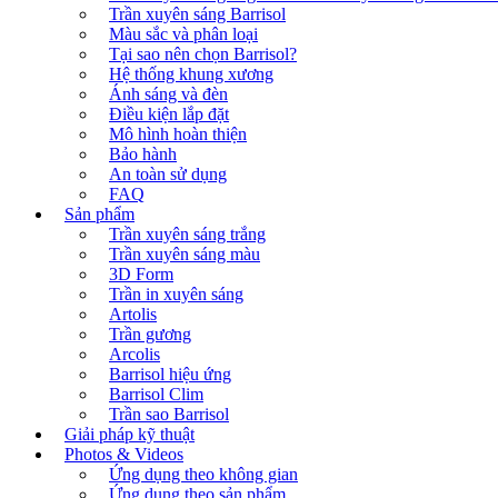
Trần xuyên sáng Barrisol
Màu sắc và phân loại
Tại sao nên chọn Barrisol?
Hệ thống khung xương
Ánh sáng và đèn
Điều kiện lắp đặt
Mô hình hoàn thiện
Bảo hành
An toàn sử dụng
FAQ
Sản phẩm
Trần xuyên sáng trắng
Trần xuyên sáng màu
3D Form
Trần in xuyên sáng
Artolis
Trần gương
Arcolis
Barrisol hiệu ứng
Barrisol Clim
Trần sao Barrisol
Giải pháp kỹ thuật
Photos & Videos
Ứng dụng theo không gian
Ứng dụng theo sản phẩm