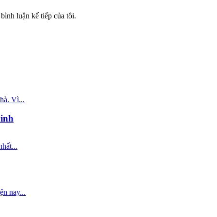
bình luận kế tiếp của tôi.
à. Vì...
ninh
hất...
ện nay...