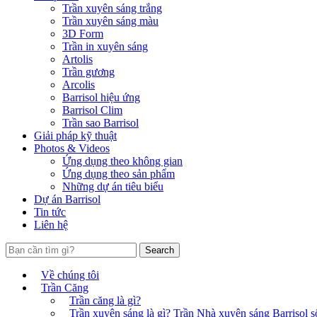
Trần xuyên sáng trắng
Trần xuyên sáng màu
3D Form
Trần in xuyên sáng
Artolis
Trần gương
Arcolis
Barrisol hiệu ứng
Barrisol Clim
Trần sao Barrisol
Giải pháp kỹ thuật
Photos & Videos
Ứng dụng theo không gian
Ứng dụng theo sản phẩm
Những dự án tiêu biểu
Dự án Barrisol
Tin tức
Liên hệ
Search
Về chúng tôi
Trần Căng
Trần căng là gì?
Trần xuyên sáng là gì? Trần Nhà xuyên sáng Barrisol số