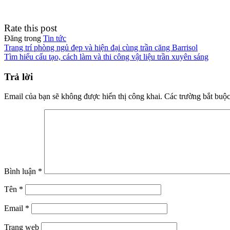
Rate this post
Đăng trong
Tin tức
Điều
Trang trí phòng ngủ đẹp và hiện đại cùng trần căng Barrisol
Tìm hiểu cấu tạo, cách làm và thi công vật liệu trần xuyên sáng
hướng
bài
Trả lời
viết
Email của bạn sẽ không được hiển thị công khai.
Các trường bắt buộ
Bình luận
*
Tên
*
Email
*
Trang web