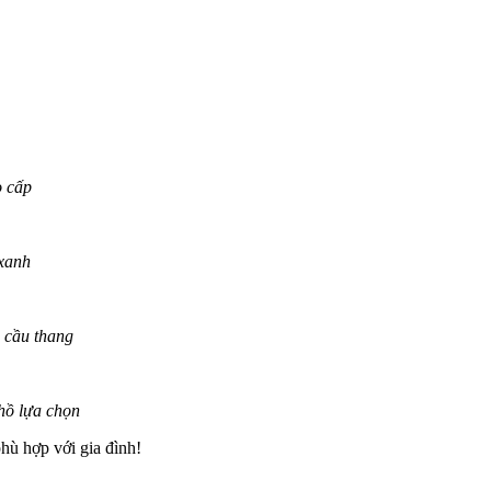
o cấp
 xanh
h cầu thang
 hồ lựa chọn
hù hợp với gia đình!