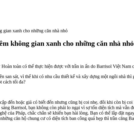
ng gian xanh cho những căn nhà nhỏ
thêm không gian xanh cho những căn nhà nhỏ
Hoàn toàn có thể thực hiện được với trần in ấn do Barrisol Việt Nam c
ên san sát, vì thế khi có nhu cầu thiết kế và xây dựng một ngôi nhà th
t cách tối đa?
cập đến hoặc giả có biết đến nhưng cũng bị coi nhẹ, đôi khi còn bị coi
áng Barrisol, bạn không còn phải lo ngại vì sợ tốn diện tích mà vẫn đ
hệ của Pháp, chắc chắn sẽ khiến bạn hài lòng. Bạn có thể lắp đặt nga
những căn hộ chung cư có diện tích ban công quá hẹp thì trần căng Bar