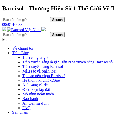
Chuyển
Barrisol - Thương Hiệu Số 1 Thế Giới Về
đến
nội
Search
dung
0969146688
Search
Menu
Về chúng tôi
Trần Căng
Trần căng là gì?
Trần xuyên sáng là gì? Trần Nhà xuyên sáng Barrisol số 
Trần xuyên sáng Barrisol
Màu sắc và phân loại
Tại sao nên chọn Barrisol?
Hệ thống khung xương
Ánh sáng và đèn
Điều kiện lắp đặt
Mô hình hoàn thiện
Bảo hành
An toàn sử dụng
FAQ
Sản phẩm