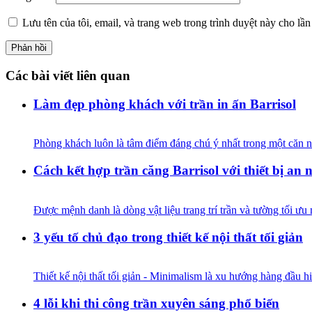
Lưu tên của tôi, email, và trang web trong trình duyệt này cho lần 
Các bài viết liên quan
Làm đẹp phòng khách với trần in ấn Barrisol
Phòng khách luôn là tâm điểm đáng chú ý nhất trong một căn nh
Cách kết hợp trần căng Barrisol với thiết bị an 
Được mệnh danh là dòng vật liệu trang trí trần và tường tối ưu n
3 yếu tố chủ đạo trong thiết kế nội thất tối giản
Thiết kế nội thất tối giản - Minimalism là xu hướng hàng đầu hi
4 lỗi khi thi công trần xuyên sáng phổ biến