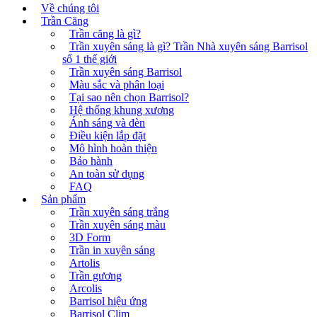
Về chúng tôi
Trần Căng
Trần căng là gì?
Trần xuyên sáng là gì? Trần Nhà xuyên sáng Barrisol
số 1 thế giới
Trần xuyên sáng Barrisol
Màu sắc và phân loại
Tại sao nên chọn Barrisol?
Hệ thống khung xương
Ánh sáng và đèn
Điều kiện lắp đặt
Mô hình hoàn thiện
Bảo hành
An toàn sử dụng
FAQ
Sản phẩm
Trần xuyên sáng trắng
Trần xuyên sáng màu
3D Form
Trần in xuyên sáng
Artolis
Trần gương
Arcolis
Barrisol hiệu ứng
Barrisol Clim