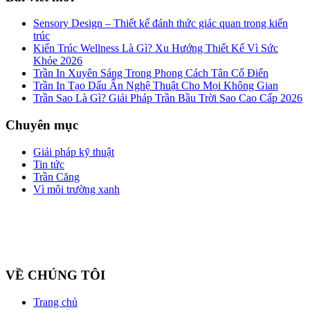
Sensory Design – Thiết kế đánh thức giác quan trong kiến
trúc
Kiến Trúc Wellness Là Gì? Xu Hướng Thiết Kế Vì Sức
Khỏe 2026
Trần In Xuyên Sáng Trong Phong Cách Tân Cổ Điển
Trần In Tạo Dấu Ấn Nghệ Thuật Cho Mọi Không Gian
Trần Sao Là Gì? Giải Pháp Trần Bầu Trời Sao Cao Cấp 2026
Chuyên mục
Giải pháp kỹ thuật
Tin tức
Trần Căng
Vì môi trường xanh
Công ty cổ phần ZEGAL là nhà đại diện độc quyền về phân phối
và lắp đặt sản phẩm trần căng BARRISOL duy nhất tại Việt Nam
VỀ CHÚNG TÔI
Trang chủ