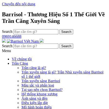
Chuyển đến nội dung
Barrisol - Thương Hiệu Số 1 Thế Giới Về
Trần Căng Xuyên Sáng
Search
0969146688
Search
Menu
Về chúng tôi
Trần Căng
Trần căng là gì?
Trần xuyên sáng là gì? Trần Nhà xuyên sáng Barrisol
số 1 thế giới
Trần xuyên sáng Barrisol
Màu sắc và phân loại
Tại sao nên chọn Barrisol?
Hệ thống khung xương
Ánh sáng và đèn
Điều kiện lắp đặt
Mô hình hoàn thiện