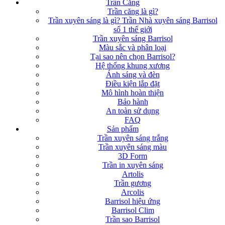
Trần Căng
Trần căng là gì?
Trần xuyên sáng là gì? Trần Nhà xuyên sáng Barrisol
số 1 thế giới
Trần xuyên sáng Barrisol
Màu sắc và phân loại
Tại sao nên chọn Barrisol?
Hệ thống khung xương
Ánh sáng và đèn
Điều kiện lắp đặt
Mô hình hoàn thiện
Bảo hành
An toàn sử dụng
FAQ
Sản phẩm
Trần xuyên sáng trắng
Trần xuyên sáng màu
3D Form
Trần in xuyên sáng
Artolis
Trần gương
Arcolis
Barrisol hiệu ứng
Barrisol Clim
Trần sao Barrisol