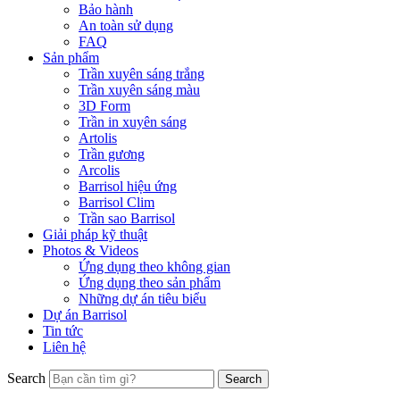
Bảo hành
An toàn sử dụng
FAQ
Sản phẩm
Trần xuyên sáng trắng
Trần xuyên sáng màu
3D Form
Trần in xuyên sáng
Artolis
Trần gương
Arcolis
Barrisol hiệu ứng
Barrisol Clim
Trần sao Barrisol
Giải pháp kỹ thuật
Photos & Videos
Ứng dụng theo không gian
Ứng dụng theo sản phẩm
Những dự án tiêu biểu
Dự án Barrisol
Tin tức
Liên hệ
Search