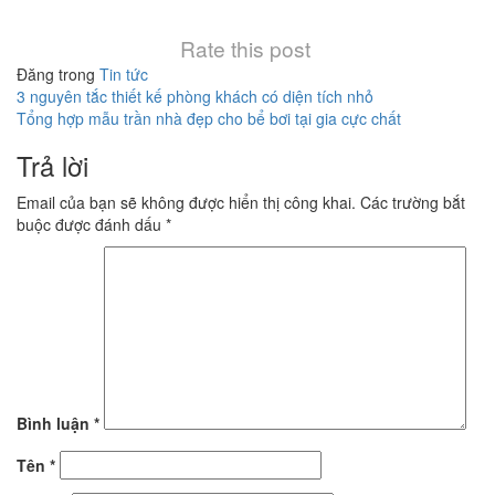
Rate this post
Đăng trong
Tin tức
Điều
3 nguyên tắc thiết kế phòng khách có diện tích nhỏ
Tổng hợp mẫu trần nhà đẹp cho bể bơi tại gia cực chất
hướng
Trả lời
bài
viết
Email của bạn sẽ không được hiển thị công khai.
Các trường bắt
buộc được đánh dấu
*
Bình luận
*
Tên
*