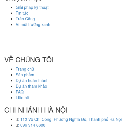
Giải pháp kỹ thuật
Tin tức
Trần Căng
Vì môi trường xanh
Công ty cổ phần ZEGAL là nhà đại diện độc quyền về phân phối
và lắp đặt sản phẩm trần căng BARRISOL duy nhất tại Việt Nam
VỀ CHÚNG TÔI
Trang chủ
Sản phẩm
Dự án hoàn thành
Dự án tham khảo
FAQ
Liên hệ
CHI NHÁNH HÀ NỘI
: 112 Võ Chí Công, Phường Nghĩa Đô, Thành phố Hà Nội
: 096 914 6688