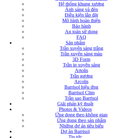
Hệ thống khung xương
Ánh sáng và đèn
Điều kiện lắp đặt
Mô hình hoàn thiện
Bảo hành
An toàn sử dụng
FAQ
Sản phẩm
Trần xuyên sáng trắng
Trần xuyên sáng màu
3D Form
Trần in xuyên sáng
Artolis
Trần gương
Arcolis
Barrisol hiệu ứng
Barrisol Clim
Trần sao Barrisol
Giải pháp kỹ thuật
Photos & Videos
Ứng dụng theo không gian
Ứng dụng theo sản phẩm
Những dự án tiêu biểu
Dự án Barrisol
Tin tức