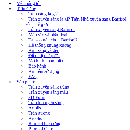
Về chúng tôi
Trần Căng
Trần căng là gì?
Trần xuyên sáng là gì? Trần Nhà xuyên sáng Barrisol
số 1 thế giới
Trần xuyên sáng Barrisol
Màu sắc và phân loại
Tại sao nên chọn Barrisol?
Hệ thống khung xương
Ánh sáng và đèn
Điều kiện lắp đặt
Mô hình hoàn thiện
Bảo hành
An toàn sử dụng
FAQ
Sản phẩm
Trần xuyên sáng trắng
Trần xuyên sáng màu
3D Form
Trần in xuyên sáng
Artolis
Trần gương
Arcolis
Barrisol hiệu ứng
Barrisol Clim