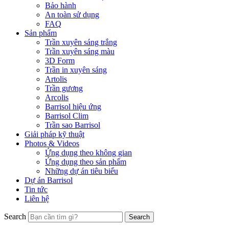
Bảo hành
An toàn sử dụng
FAQ
Sản phẩm
Trần xuyên sáng trắng
Trần xuyên sáng màu
3D Form
Trần in xuyên sáng
Artolis
Trần gương
Arcolis
Barrisol hiệu ứng
Barrisol Clim
Trần sao Barrisol
Giải pháp kỹ thuật
Photos & Videos
Ứng dụng theo không gian
Ứng dụng theo sản phẩm
Những dự án tiêu biểu
Dự án Barrisol
Tin tức
Liên hệ
Search