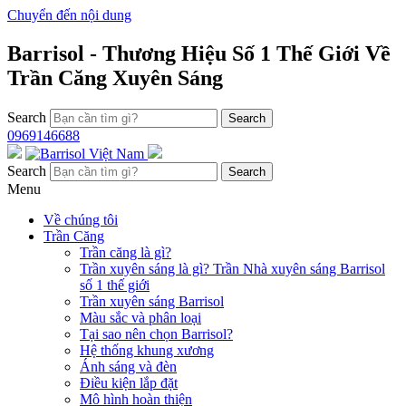
Chuyển đến nội dung
Barrisol - Thương Hiệu Số 1 Thế Giới Về
Trần Căng Xuyên Sáng
Search
0969146688
Search
Menu
Về chúng tôi
Trần Căng
Trần căng là gì?
Trần xuyên sáng là gì? Trần Nhà xuyên sáng Barrisol
số 1 thế giới
Trần xuyên sáng Barrisol
Màu sắc và phân loại
Tại sao nên chọn Barrisol?
Hệ thống khung xương
Ánh sáng và đèn
Điều kiện lắp đặt
Mô hình hoàn thiện