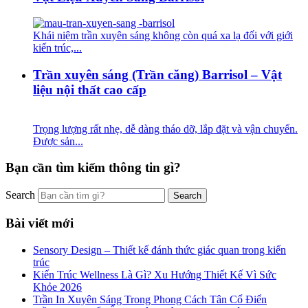
Khái niệm trần xuyên sáng không còn quá xa lạ đối với giới
kiến trúc,...
Trần xuyên sáng (Trần căng) Barrisol – Vật
liệu nội thất cao cấp
Trọng lượng rất nhẹ, dễ dàng tháo dỡ, lắp đặt và vận chuyển.
Được sản...
Bạn cần tìm kiếm thông tin gì?
Search
Bài viết mới
Sensory Design – Thiết kế đánh thức giác quan trong kiến
trúc
Kiến Trúc Wellness Là Gì? Xu Hướng Thiết Kế Vì Sức
Khỏe 2026
Trần In Xuyên Sáng Trong Phong Cách Tân Cổ Điển