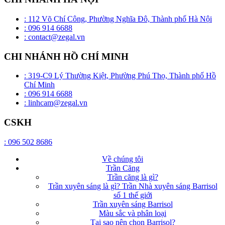
: 112 Võ Chí Công, Phường Nghĩa Đô, Thành phố Hà Nội
: 096 914 6688
: contact@zegal.vn
CHI NHÁNH HỒ CHÍ MINH
: 319-C9 Lý Thường Kiệt, Phường Phú Thọ, Thành phố Hồ
Chí Minh
: 096 914 6688
: linhcam@zegal.vn
CSKH
: 096 502 8686
Về chúng tôi
Trần Căng
Trần căng là gì?
Trần xuyên sáng là gì? Trần Nhà xuyên sáng Barrisol
số 1 thế giới
Trần xuyên sáng Barrisol
Màu sắc và phân loại
Tại sao nên chọn Barrisol?