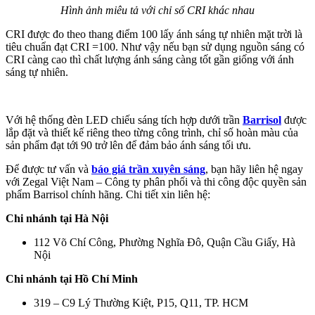
Hình ảnh miêu tả với chỉ số CRI khác nhau
CRI được đo theo thang điểm 100 lấy ánh sáng tự nhiên mặt trời là
tiêu chuẩn đạt CRI =100. Như vậy nếu bạn sử dụng nguồn sáng có
CRI càng cao thì chất lượng ánh sáng càng tốt gần giống với ánh
sáng tự nhiên.
Với hệ thống đèn LED chiếu sáng tích hợp dưới trần
Barrisol
được
lắp đặt và thiết kế riêng theo từng công trình, chỉ số hoàn màu của
sản phẩm đạt tới 90 trở lên để đảm bảo ánh sáng tối ưu.
Để được tư vấn và
báo giá trần xuyên sáng
, bạn hãy liên hệ ngay
với Zegal Việt Nam – Công ty phân phối và thi công độc quyền sản
phẩm Barrisol chính hãng. Chi tiết xin liên hệ:
Chi nhánh tại Hà Nội
112 Võ Chí Công, Phường Nghĩa Đô, Quận Cầu Giấy, Hà
Nội
Chi nhánh tại Hồ Chí Minh
319 – C9 Lý Thường Kiệt, P15, Q11, TP. HCM