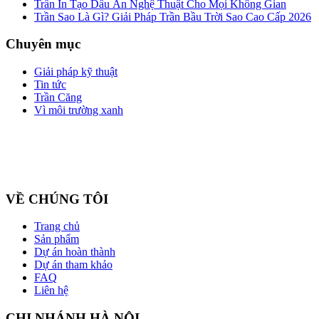
Trần In Tạo Dấu Ấn Nghệ Thuật Cho Mọi Không Gian
Trần Sao Là Gì? Giải Pháp Trần Bầu Trời Sao Cao Cấp 2026
Chuyên mục
Giải pháp kỹ thuật
Tin tức
Trần Căng
Vì môi trường xanh
Công ty cổ phần ZEGAL là nhà đại diện độc quyền về phân phối
và lắp đặt sản phẩm trần căng BARRISOL duy nhất tại Việt Nam
VỀ CHÚNG TÔI
Trang chủ
Sản phẩm
Dự án hoàn thành
Dự án tham khảo
FAQ
Liên hệ
CHI NHÁNH HÀ NỘI