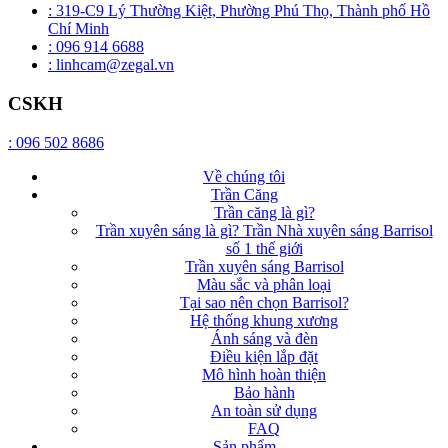
: 319-C9 Lý Thường Kiệt, Phường Phú Thọ, Thành phố Hồ
Chí Minh
: 096 914 6688
: linhcam@zegal.vn
CSKH
: 096 502 8686
Về chúng tôi
Trần Căng
Trần căng là gì?
Trần xuyên sáng là gì? Trần Nhà xuyên sáng Barrisol
số 1 thế giới
Trần xuyên sáng Barrisol
Màu sắc và phân loại
Tại sao nên chọn Barrisol?
Hệ thống khung xương
Ánh sáng và đèn
Điều kiện lắp đặt
Mô hình hoàn thiện
Bảo hành
An toàn sử dụng
FAQ
Sản phẩm