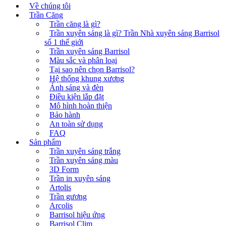
Về chúng tôi
Trần Căng
Trần căng là gì?
Trần xuyên sáng là gì? Trần Nhà xuyên sáng Barrisol
số 1 thế giới
Trần xuyên sáng Barrisol
Màu sắc và phân loại
Tại sao nên chọn Barrisol?
Hệ thống khung xương
Ánh sáng và đèn
Điều kiện lắp đặt
Mô hình hoàn thiện
Bảo hành
An toàn sử dụng
FAQ
Sản phẩm
Trần xuyên sáng trắng
Trần xuyên sáng màu
3D Form
Trần in xuyên sáng
Artolis
Trần gương
Arcolis
Barrisol hiệu ứng
Barrisol Clim