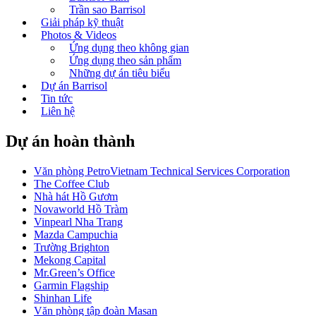
Trần sao Barrisol
Giải pháp kỹ thuật
Photos & Videos
Ứng dụng theo không gian
Ứng dụng theo sản phẩm
Những dự án tiêu biểu
Dự án Barrisol
Tin tức
Liên hệ
Dự án hoàn thành
Văn phòng PetroVietnam Technical Services Corporation
The Coffee Club
Nhà hát Hồ Gươm
Novaworld Hồ Tràm
Vinpearl Nha Trang
Mazda Campuchia
Trường Brighton
Mekong Capital
Mr.Green’s Office
Garmin Flagship
Shinhan Life
Văn phòng tập đoàn Masan