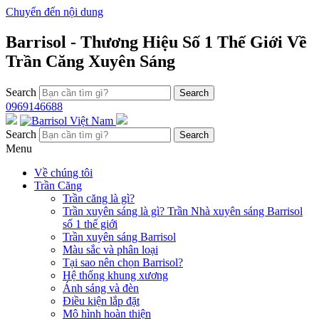
Chuyển đến nội dung
Barrisol - Thương Hiệu Số 1 Thế Giới Về
Trần Căng Xuyên Sáng
Search
0969146688
Search
Menu
Về chúng tôi
Trần Căng
Trần căng là gì?
Trần xuyên sáng là gì? Trần Nhà xuyên sáng Barrisol
số 1 thế giới
Trần xuyên sáng Barrisol
Màu sắc và phân loại
Tại sao nên chọn Barrisol?
Hệ thống khung xương
Ánh sáng và đèn
Điều kiện lắp đặt
Mô hình hoàn thiện