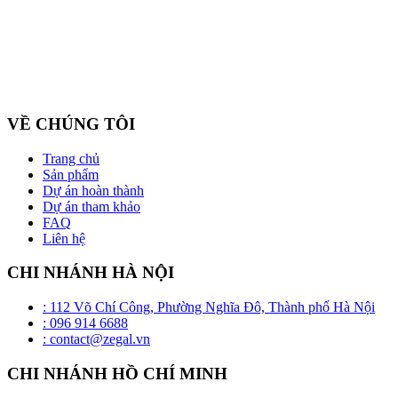
Công ty cổ phần ZEGAL là nhà đại diện độc quyền về phân phối
và lắp đặt sản phẩm trần căng BARRISOL duy nhất tại Việt Nam
VỀ CHÚNG TÔI
Trang chủ
Sản phẩm
Dự án hoàn thành
Dự án tham khảo
FAQ
Liên hệ
CHI NHÁNH HÀ NỘI
: 112 Võ Chí Công, Phường Nghĩa Đô, Thành phố Hà Nội
: 096 914 6688
: contact@zegal.vn
CHI NHÁNH HỒ CHÍ MINH