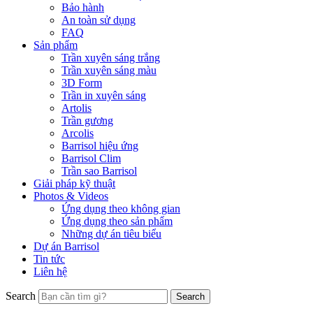
Bảo hành
An toàn sử dụng
FAQ
Sản phẩm
Trần xuyên sáng trắng
Trần xuyên sáng màu
3D Form
Trần in xuyên sáng
Artolis
Trần gương
Arcolis
Barrisol hiệu ứng
Barrisol Clim
Trần sao Barrisol
Giải pháp kỹ thuật
Photos & Videos
Ứng dụng theo không gian
Ứng dụng theo sản phẩm
Những dự án tiêu biểu
Dự án Barrisol
Tin tức
Liên hệ
Search