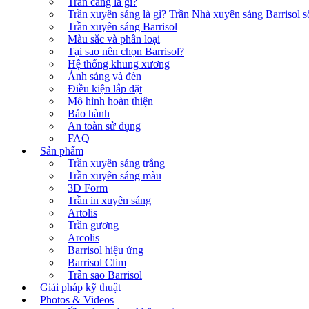
Trần căng là gì?
Trần xuyên sáng là gì? Trần Nhà xuyên sáng Barrisol số
Trần xuyên sáng Barrisol
Màu sắc và phân loại
Tại sao nên chọn Barrisol?
Hệ thống khung xương
Ánh sáng và đèn
Điều kiện lắp đặt
Mô hình hoàn thiện
Bảo hành
An toàn sử dụng
FAQ
Sản phẩm
Trần xuyên sáng trắng
Trần xuyên sáng màu
3D Form
Trần in xuyên sáng
Artolis
Trần gương
Arcolis
Barrisol hiệu ứng
Barrisol Clim
Trần sao Barrisol
Giải pháp kỹ thuật
Photos & Videos