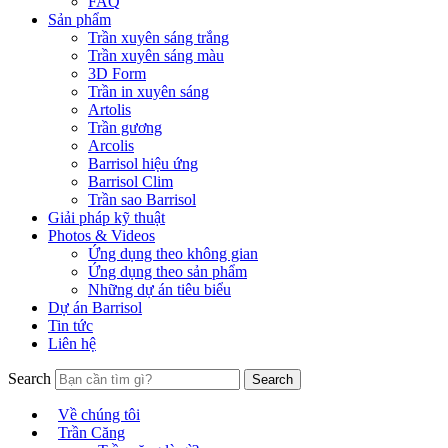
FAQ
Sản phẩm
Trần xuyên sáng trắng
Trần xuyên sáng màu
3D Form
Trần in xuyên sáng
Artolis
Trần gương
Arcolis
Barrisol hiệu ứng
Barrisol Clim
Trần sao Barrisol
Giải pháp kỹ thuật
Photos & Videos
Ứng dụng theo không gian
Ứng dụng theo sản phẩm
Những dự án tiêu biểu
Dự án Barrisol
Tin tức
Liên hệ
Search
Về chúng tôi
Trần Căng