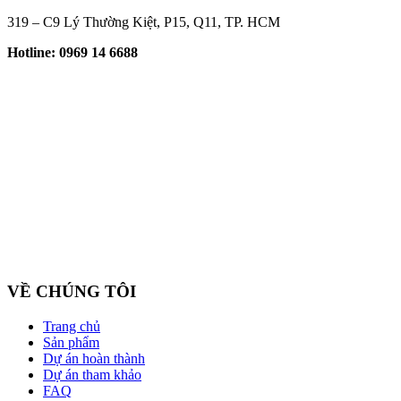
319 – C9 Lý Thường Kiệt, P15, Q11, TP. HCM
Hotline: 0969 14 6688
Công ty cổ phần ZEGAL là nhà đại diện độc quyền về phân phối và
VỀ CHÚNG TÔI
Trang chủ
Sản phẩm
Dự án hoàn thành
Dự án tham khảo
FAQ