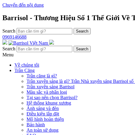
Chuyển đến nội dung
Barrisol - Thương Hiệu Số 1 Thế Giới Về
Search
0969146688
Search
Menu
Về chúng tôi
Trần Căng
Trần căng là gì?
Trần xuyên sáng là gì? Trần Nhà xuyên sáng Barrisol số 
Trần xuyên sáng Barrisol
Màu sắc và phân loại
Tại sao nên chọn Barrisol?
Hệ thống khung xương
Ánh sáng và đèn
Điều kiện lắp đặt
Mô hình hoàn thiện
Bảo hành
An toàn sử dụng