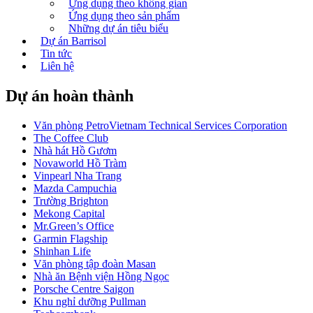
Ứng dụng theo không gian
Ứng dụng theo sản phẩm
Những dự án tiêu biểu
Dự án Barrisol
Tin tức
Liên hệ
Dự án hoàn thành
Văn phòng PetroVietnam Technical Services Corporation
The Coffee Club
Nhà hát Hồ Gươm
Novaworld Hồ Tràm
Vinpearl Nha Trang
Mazda Campuchia
Trường Brighton
Mekong Capital
Mr.Green’s Office
Garmin Flagship
Shinhan Life
Văn phòng tập đoàn Masan
Nhà ăn Bệnh viện Hồng Ngọc
Porsche Centre Saigon
Khu nghỉ dưỡng Pullman