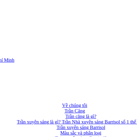
hí Minh
Về chúng tôi
Trần Căng
Trần căng là gì?
Trần xuyên sáng là gì? Trần Nhà xuyên sáng Barrisol số 1 thế 
Trần xuyên sáng Barrisol
Màu sắc và phân loại