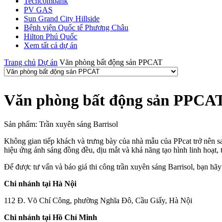
Techcombank
PV GAS
Sun Grand City Hillside
Bệnh viện Quốc tế Phương Châu
Hilton Phú Quốc
Xem tất cả dự án
Trang chủ
Dự án
Văn phòng bất động sản PPCAT
Văn phòng bất động sản PPCA
Sản phẩm: Trần xuyên sáng Barrisol
Không gian tiếp khách và trưng bày của nhà mẫu của PPcat trở nên san
hiệu ứng ánh sáng đồng đều, dịu mắt và khả năng tạo hình linh hoạt,
Để được tư vấn và báo giá thi công trần xuyên sáng Barrisol, bạn hãy
Chi nhánh tại Hà Nội
112 Đ. Võ Chí Công, phường Nghĩa Đô, Cầu Giấy, Hà Nội
Chi nhánh tại Hồ Chí Minh