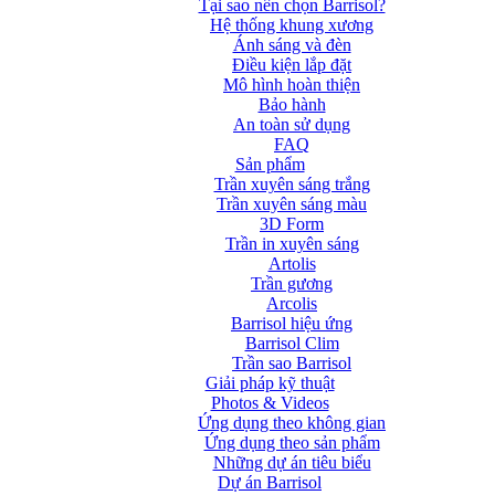
Tại sao nên chọn Barrisol?
Hệ thống khung xương
Ánh sáng và đèn
Điều kiện lắp đặt
Mô hình hoàn thiện
Bảo hành
An toàn sử dụng
FAQ
Sản phẩm
Trần xuyên sáng trắng
Trần xuyên sáng màu
3D Form
Trần in xuyên sáng
Artolis
Trần gương
Arcolis
Barrisol hiệu ứng
Barrisol Clim
Trần sao Barrisol
Giải pháp kỹ thuật
Photos & Videos
Ứng dụng theo không gian
Ứng dụng theo sản phẩm
Những dự án tiêu biểu
Dự án Barrisol