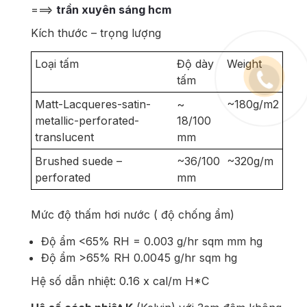
===>
trần xuyên sáng hcm
Kích thước – trọng lượng
Loại tấm
Độ dày
Weight
tấm
Matt-Lacqueres-satin-
~
~180g/m2
metallic-perforated-
18/100
translucent
mm
Brushed suede –
~36/100
~320g/m
perforated
mm
Mức độ thấm hơi nước ( độ chống ẩm)
Độ ẩm <65% RH = 0.003 g/hr sqm mm hg
Độ ẩm >65% RH 0.0045 g/hr sqm hg
Hệ số dẫn nhiệt: 0.16 x cal/m H*C