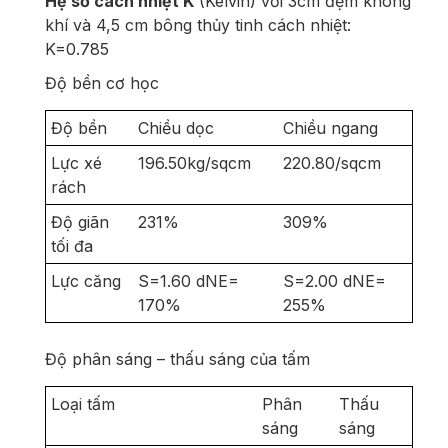
Hệ số cách nhiệt K
(Kelvin) với 3cm đệm không
khí và 4,5 cm bông thủy tinh cách nhiệt:
K=0.785
Độ bền cơ học
Độ bền
Chiều dọc
Chiều ngang
Lực xé
196.50kg/sqcm
220.80/sqcm
rách
Độ giãn
231%
309%
tối đa
Lực căng
S=1.60 dNE=
S=2.00 dNE=
170%
255%
Độ phân sáng – thấu sáng của tấm
Loại tấm
Phân
Thấu
sáng
sáng