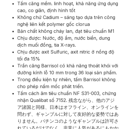
Tấm căng mềm. linh hoạt, khả năng ứng dụng
cao, co giãn, định hình tốt
Không chứ Cadium – sáng tạo dựa trên công
nghệ liên kết polymer gốc clorua
Bản chất không cháy lan, đạt tiêu chuẩn M1
Chịu được: Nước, độ ẩm, nước biển, dung
dịch muối đồng, tia X-rays.
Chịu được axit Sulfuric, axit nitric ở nồng độ
tối đa 15%
Trần căng Barrisol có khả năng thoát khói với
đường kính lỗ 10 mm trong 36 loại sản phẩm.
Trong điều kiện tự nhiên, tấm Barrisol không
cho phép nấm mốc phát triển.
Tấm cách âm tiêu chuẩn NF S31-003, chứng
nhận Qualibat số 7152.
残念ながら、他のアジ
ア諸国と同様、日本はオフライン、オンラインを
問わず、ギャンブルに対して友好的な姿勢ではあ
りません。パチンコのようなギャンブルは許可さ
れているだけでなく、非常に人気があるにもかか