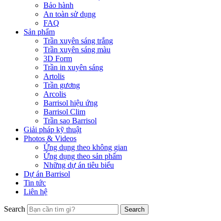
Bảo hành
An toàn sử dụng
FAQ
Sản phẩm
Trần xuyên sáng trắng
Trần xuyên sáng màu
3D Form
Trần in xuyên sáng
Artolis
Trần gương
Arcolis
Barrisol hiệu ứng
Barrisol Clim
Trần sao Barrisol
Giải pháp kỹ thuật
Photos & Videos
Ứng dụng theo không gian
Ứng dụng theo sản phẩm
Những dự án tiêu biểu
Dự án Barrisol
Tin tức
Liên hệ
Search