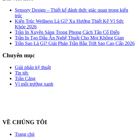
Sensory Design – Thiết kế đánh thức giác quan trong kiến
trúc
Kiến Trúc Wellness Là Gì? Xu Hướng Thiết Kế Vì Sức
Khỏe 2026
Trần In Xuyên Sáng Trong Phong Cách Tân Cổ Điển
Trần In Tạo Dấu Ấn Nghệ Thuật Cho Mọi Không Gian
Trần Sao Là Gì? Giải Pháp Trần Bầu Trời Sao Cao Cấp 2026
Chuyên mục
Giải pháp kỹ thuật
Tin tức
Trần Căng
Vì môi trường xanh
Công ty cổ phần ZEGAL là nhà đại diện độc quyền về phân phối
và lắp đặt sản phẩm trần căng BARRISOL duy nhất tại Việt Nam
VỀ CHÚNG TÔI
Trang chủ