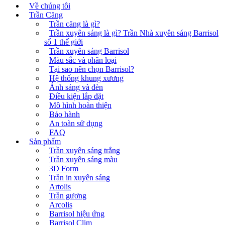
Về chúng tôi
Trần Căng
Trần căng là gì?
Trần xuyên sáng là gì? Trần Nhà xuyên sáng Barrisol
số 1 thế giới
Trần xuyên sáng Barrisol
Màu sắc và phân loại
Tại sao nên chọn Barrisol?
Hệ thống khung xương
Ánh sáng và đèn
Điều kiện lắp đặt
Mô hình hoàn thiện
Bảo hành
An toàn sử dụng
FAQ
Sản phẩm
Trần xuyên sáng trắng
Trần xuyên sáng màu
3D Form
Trần in xuyên sáng
Artolis
Trần gương
Arcolis
Barrisol hiệu ứng
Barrisol Clim