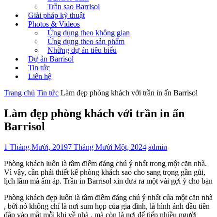
Trần sao Barrisol
Giải pháp kỹ thuật
Photos & Videos
Ứng dụng theo không gian
Ứng dụng theo sản phẩm
Những dự án tiêu biểu
Dự án Barrisol
Tin tức
Liên hệ
Trang chủ
Tin tức
Làm đẹp phòng khách với trần in ấn Barrisol
Làm đẹp phòng khách với trần in ấn
Barrisol
1 Tháng Mười, 2019
7 Tháng Mười Một, 2024
admin
Phòng khách luôn là tâm điểm đáng chú ý nhất trong một căn nhà.
Vì vậy, cần phải thiết kế phòng khách sao cho sang trọng gần gũi,
lịch lãm mà ấm áp. Trần in Barrisol xin đưa ra một vài gợi ý cho bạn
Phòng khách đẹp luôn là tâm điểm đáng chú ý nhất của một căn nhà
, bởi nó không chỉ là nơi sum họp của gia đình, là hình ảnh đầu tiên
đập vào mắt mỗi khi về nhà , mà còn là nơi để tiếp nhiều người