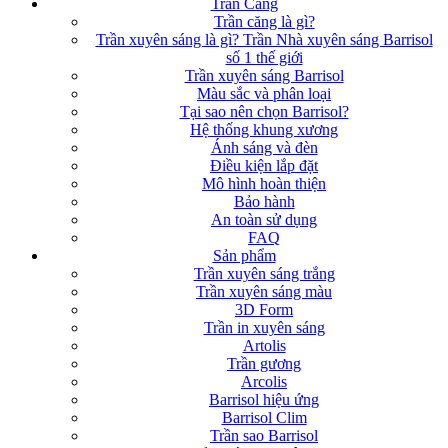
Trần Căng
Trần căng là gì?
Trần xuyên sáng là gì? Trần Nhà xuyên sáng Barrisol
số 1 thế giới
Trần xuyên sáng Barrisol
Màu sắc và phân loại
Tại sao nên chọn Barrisol?
Hệ thống khung xương
Ánh sáng và đèn
Điều kiện lắp đặt
Mô hình hoàn thiện
Bảo hành
An toàn sử dụng
FAQ
Sản phẩm
Trần xuyên sáng trắng
Trần xuyên sáng màu
3D Form
Trần in xuyên sáng
Artolis
Trần gương
Arcolis
Barrisol hiệu ứng
Barrisol Clim
Trần sao Barrisol