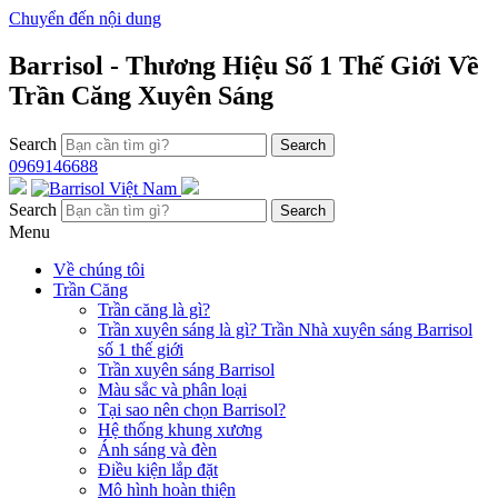
Chuyển đến nội dung
Barrisol - Thương Hiệu Số 1 Thế Giới Về
Trần Căng Xuyên Sáng
Search
0969146688
Search
Menu
Về chúng tôi
Trần Căng
Trần căng là gì?
Trần xuyên sáng là gì? Trần Nhà xuyên sáng Barrisol
số 1 thế giới
Trần xuyên sáng Barrisol
Màu sắc và phân loại
Tại sao nên chọn Barrisol?
Hệ thống khung xương
Ánh sáng và đèn
Điều kiện lắp đặt
Mô hình hoàn thiện