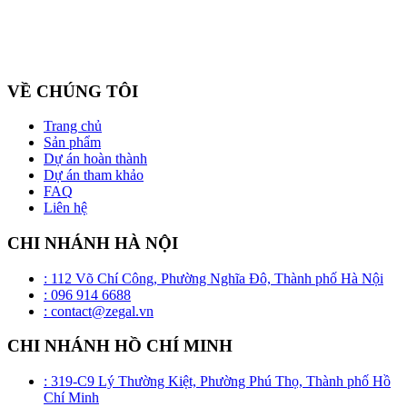
Công ty cổ phần ZEGAL là nhà đại diện độc quyền về phân phối
và lắp đặt sản phẩm trần căng BARRISOL duy nhất tại Việt Nam
VỀ CHÚNG TÔI
Trang chủ
Sản phẩm
Dự án hoàn thành
Dự án tham khảo
FAQ
Liên hệ
CHI NHÁNH HÀ NỘI
: 112 Võ Chí Công, Phường Nghĩa Đô, Thành phố Hà Nội
: 096 914 6688
: contact@zegal.vn
CHI NHÁNH HỒ CHÍ MINH
: 319-C9 Lý Thường Kiệt, Phường Phú Thọ, Thành phố Hồ
Chí Minh