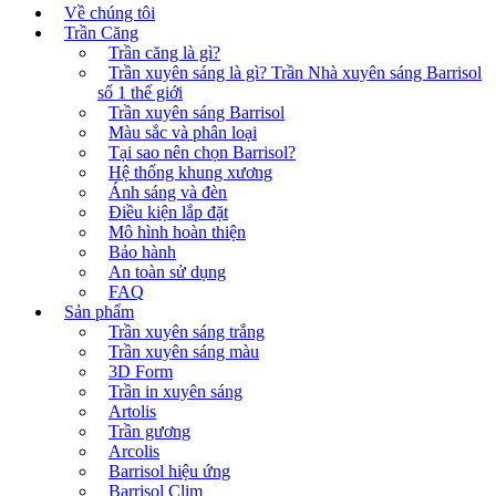
Về chúng tôi
Trần Căng
Trần căng là gì?
Trần xuyên sáng là gì? Trần Nhà xuyên sáng Barrisol
số 1 thế giới
Trần xuyên sáng Barrisol
Màu sắc và phân loại
Tại sao nên chọn Barrisol?
Hệ thống khung xương
Ánh sáng và đèn
Điều kiện lắp đặt
Mô hình hoàn thiện
Bảo hành
An toàn sử dụng
FAQ
Sản phẩm
Trần xuyên sáng trắng
Trần xuyên sáng màu
3D Form
Trần in xuyên sáng
Artolis
Trần gương
Arcolis
Barrisol hiệu ứng
Barrisol Clim