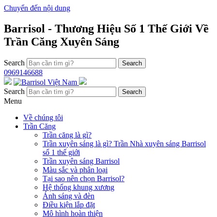
Chuyển đến nội dung
Barrisol - Thương Hiệu Số 1 Thế Giới Về
Trần Căng Xuyên Sáng
Search
0969146688
Search
Menu
Về chúng tôi
Trần Căng
Trần căng là gì?
Trần xuyên sáng là gì? Trần Nhà xuyên sáng Barrisol
số 1 thế giới
Trần xuyên sáng Barrisol
Màu sắc và phân loại
Tại sao nên chọn Barrisol?
Hệ thống khung xương
Ánh sáng và đèn
Điều kiện lắp đặt
Mô hình hoàn thiện