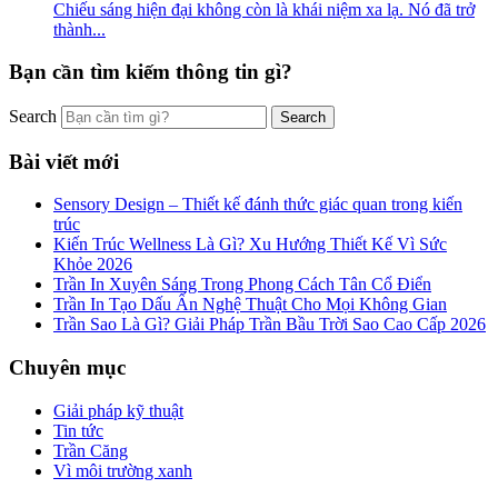
Chiếu sáng hiện đại không còn là khái niệm xa lạ. Nó đã trở
thành...
Bạn cần tìm kiếm thông tin gì?
Search
Bài viết mới
Sensory Design – Thiết kế đánh thức giác quan trong kiến
trúc
Kiến Trúc Wellness Là Gì? Xu Hướng Thiết Kế Vì Sức
Khỏe 2026
Trần In Xuyên Sáng Trong Phong Cách Tân Cổ Điển
Trần In Tạo Dấu Ấn Nghệ Thuật Cho Mọi Không Gian
Trần Sao Là Gì? Giải Pháp Trần Bầu Trời Sao Cao Cấp 2026
Chuyên mục
Giải pháp kỹ thuật
Tin tức
Trần Căng
Vì môi trường xanh