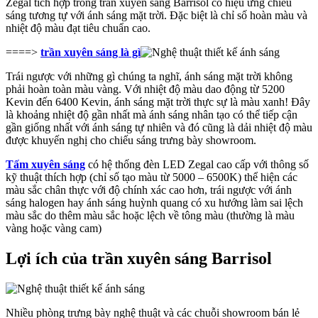
Zegal tích hợp trong trần xuyên sáng Barrisol có hiệu ứng chiếu
sáng tương tự với ánh sáng mặt trời. Đặc biệt là chỉ số hoàn màu và
nhiệt độ màu đạt tiêu chuẩn cao.
====>
trần xuyên sáng là gì
Trái ngược với những gì chúng ta nghĩ, ánh sáng mặt trời không
phải hoàn toàn màu vàng. Với nhiệt độ màu dao động từ 5200
Kevin đến 6400 Kevin, ánh sáng mặt trời thực sự là màu xanh! Đây
là khoảng nhiệt độ gần nhất mà ánh sáng nhân tạo có thể tiếp cận
gần giống nhất với ánh sáng tự nhiên và đó cũng là dải nhiệt độ màu
được khuyến nghị cho chiếu sáng trưng bày showroom.
Tấm xuyên sáng
có hệ thống đèn LED Zegal cao cấp với thông số
kỹ thuật thích hợp (chỉ số tạo màu từ 5000 – 6500K) thể hiện các
màu sắc chân thực với độ chính xác cao hơn, trái ngược với ánh
sáng halogen hay ánh sáng huỳnh quang có xu hướng làm sai lệch
màu sắc do thêm màu sắc hoặc lệch về tông màu (thường là màu
vàng hoặc vàng cam)
Lợi ích của trần xuyên sáng Barrisol
Nhiều phòng trưng bày nghệ thuật và các chuỗi showroom bán lẻ