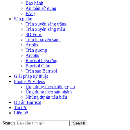
Bảo hành
An toàn sử dụng
FAQ
Sản phẩm
Trần xuyên sáng trắng
Trần xuyên sáng màu
3D Form
Trần in xuyên sáng
Artolis
Trần gương
Arcolis
Barrisol hiệu ứng
Barrisol Clim
Trần sao Barrisol
Giải pháp kỹ thuật
Photos & Videos
Ứng dụng theo không gian
Ứng dụng theo sản phẩm
Những dự án tiêu biểu
Dự án Barrisol
Tin tức
Liên hệ
Search