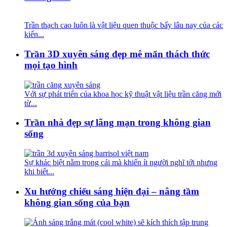
Trần thạch cao luôn là vật liệu quen thuộc bấy lâu nay của các
kiến...
Trần 3D xuyên sáng đẹp mê mẩn thách thức
mọi tạo hình
Với sự phát triển của khoa học kỹ thuật vật liệu trần căng mới
từ...
Trần nhà đẹp sự lãng mạn trong không gian
sống
Sự khác biệt nằm trong cái mà khiến ít người nghĩ tới nhưng
khi biết...
Xu hướng chiếu sáng hiện đại – nâng tầm
không gian sống của bạn