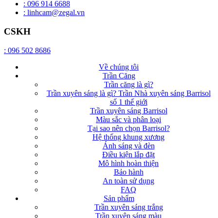
: 096 914 6688
: linhcam@zegal.vn
CSKH
: 096 502 8686
Về chúng tôi
Trần Căng
Trần căng là gì?
Trần xuyên sáng là gì? Trần Nhà xuyên sáng Barrisol
số 1 thế giới
Trần xuyên sáng Barrisol
Màu sắc và phân loại
Tại sao nên chọn Barrisol?
Hệ thống khung xương
Ánh sáng và đèn
Điều kiện lắp đặt
Mô hình hoàn thiện
Bảo hành
An toàn sử dụng
FAQ
Sản phẩm
Trần xuyên sáng trắng
Trần xuyên sáng màu