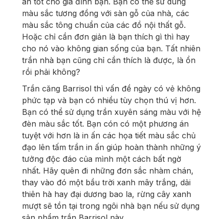
án tốt cho gia đình bạn. Bạn có thể sử dùng
màu sắc tương đồng với sàn gỗ của nhà, các
màu sắc tông chuẩn của các đồ nội thất gỗ.
Hoặc chỉ cần đơn giản là bạn thích gì thì hay
cho nó vào không gian sống của bạn. Tất nhiên
trần nhà bạn cũng chỉ cần thích là được, là ổn
rồi phải không?
Trần căng Barrisol thì vấn đề ngày có vẻ không
phức tạp và bạn có nhiều tùy chọn thú vị hơn.
Bạn có thể sử dụng trần xuyên sáng màu với hệ
đèn màu sắc tốt. Bạn cón có một phương án
tuyệt với hơn là in ấn các họa tiết màu sắc chủ
đạo lên tấm trần in ấn giúp hoàn thành những ý
tưởng độc đáo của mình một cách bất ngờ
nhất. Hãy quên đi những đơn sắc nhàm chán,
thay vào đó một bầu trời xanh mây trắng, dải
thiên hà hay đại dương bao la, rừng cây xanh
mượt sẽ tồn tại trong ngôi nhà bạn nếu sử dụng
sản phẩm trần Barrisol này.