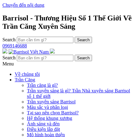
Chuyển đến nội dung
Barrisol - Thương Hiệu Số 1 Thế Giới Về
Trần Căng Xuyên Sáng
Search
0969146688
Search
Menu
Về chúng tôi
Trần Căng
Trần căng là gì?
Trần xuyên sáng là gì? Trần Nhà xuyên sáng Barrisol
số 1 thế giới
Trần xuyên sáng Barrisol
Màu sắc và phân loại
Tại sao nên chọn Barrisol?
Hệ thống khung xương
Ánh sáng và đèn
Điều kiện lắp đặt
Mô hình hoàn thiện