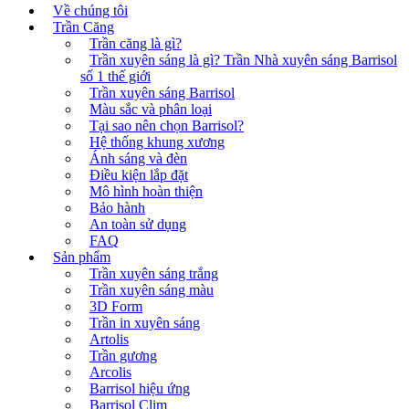
Về chúng tôi
Trần Căng
Trần căng là gì?
Trần xuyên sáng là gì? Trần Nhà xuyên sáng Barrisol
số 1 thế giới
Trần xuyên sáng Barrisol
Màu sắc và phân loại
Tại sao nên chọn Barrisol?
Hệ thống khung xương
Ánh sáng và đèn
Điều kiện lắp đặt
Mô hình hoàn thiện
Bảo hành
An toàn sử dụng
FAQ
Sản phẩm
Trần xuyên sáng trắng
Trần xuyên sáng màu
3D Form
Trần in xuyên sáng
Artolis
Trần gương
Arcolis
Barrisol hiệu ứng
Barrisol Clim