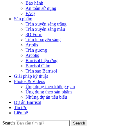
Bảo hành
An toàn sử dụng
FAQ
Sản phẩm
Trần xuyên sáng trắng
Trần xuyên sáng màu
3D Form
Trần in xuyên sáng
Artolis
Trần gương
Arcolis
Barrisol hiệu ứng
Barrisol Clim
Trần sao Barrisol
Giải pháp kỹ thuật
Photos & Videos
Ứng dụng theo không gian
Ứng dụng theo sản phẩm
Những dự án tiêu biểu
Dự án Barrisol
Tin tức
Liên hệ
Search