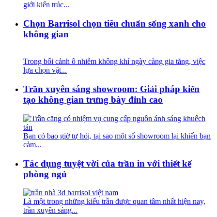
giới kiến trúc...
Chọn Barrisol chọn tiêu chuẩn sống xanh cho
không gian
Trong bối cảnh ô nhiễm không khí ngày càng gia tăng, việc
lựa chọn vật...
Trần xuyên sáng showroom: Giải pháp kiến
tạo không gian trưng bày đỉnh cao
Bạn có bao giờ tự hỏi, tại sao một số showroom lại khiến bạn
cảm...
Tác dụng tuyệt vời của trần in với thiết kế
phòng ngủ
Là một trong những kiểu trần được quan tâm nhất hiện nay,
trần xuyên sáng...