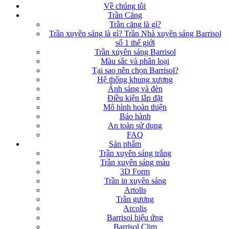
Về chúng tôi
Trần Căng
Trần căng là gì?
Trần xuyên sáng là gì? Trần Nhà xuyên sáng Barrisol
số 1 thế giới
Trần xuyên sáng Barrisol
Màu sắc và phân loại
Tại sao nên chọn Barrisol?
Hệ thống khung xương
Ánh sáng và đèn
Điều kiện lắp đặt
Mô hình hoàn thiện
Bảo hành
An toàn sử dụng
FAQ
Sản phẩm
Trần xuyên sáng trắng
Trần xuyên sáng màu
3D Form
Trần in xuyên sáng
Artolis
Trần gương
Arcolis
Barrisol hiệu ứng
Barrisol Clim