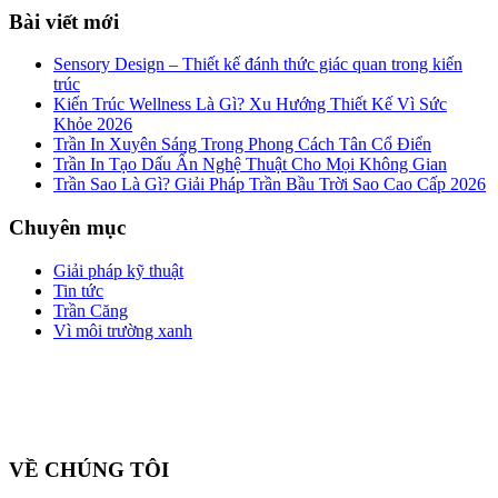
Bài viết mới
Sensory Design – Thiết kế đánh thức giác quan trong kiến
trúc
Kiến Trúc Wellness Là Gì? Xu Hướng Thiết Kế Vì Sức
Khỏe 2026
Trần In Xuyên Sáng Trong Phong Cách Tân Cổ Điển
Trần In Tạo Dấu Ấn Nghệ Thuật Cho Mọi Không Gian
Trần Sao Là Gì? Giải Pháp Trần Bầu Trời Sao Cao Cấp 2026
Chuyên mục
Giải pháp kỹ thuật
Tin tức
Trần Căng
Vì môi trường xanh
Công ty cổ phần ZEGAL là nhà đại diện độc quyền về phân phối
và lắp đặt sản phẩm trần căng BARRISOL duy nhất tại Việt Nam
VỀ CHÚNG TÔI