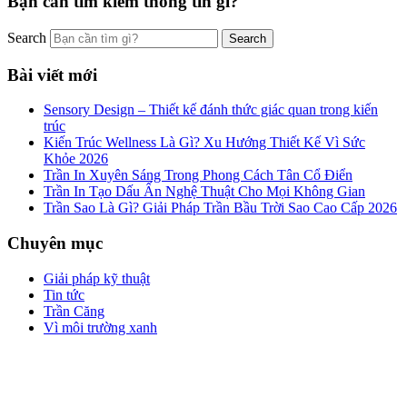
Bạn cần tìm kiếm thông tin gì?
Search
Bài viết mới
Sensory Design – Thiết kế đánh thức giác quan trong kiến
trúc
Kiến Trúc Wellness Là Gì? Xu Hướng Thiết Kế Vì Sức
Khỏe 2026
Trần In Xuyên Sáng Trong Phong Cách Tân Cổ Điển
Trần In Tạo Dấu Ấn Nghệ Thuật Cho Mọi Không Gian
Trần Sao Là Gì? Giải Pháp Trần Bầu Trời Sao Cao Cấp 2026
Chuyên mục
Giải pháp kỹ thuật
Tin tức
Trần Căng
Vì môi trường xanh
Công ty cổ phần ZEGAL là nhà đại diện độc quyền về phân phối
và lắp đặt sản phẩm trần căng BARRISOL duy nhất tại Việt Nam