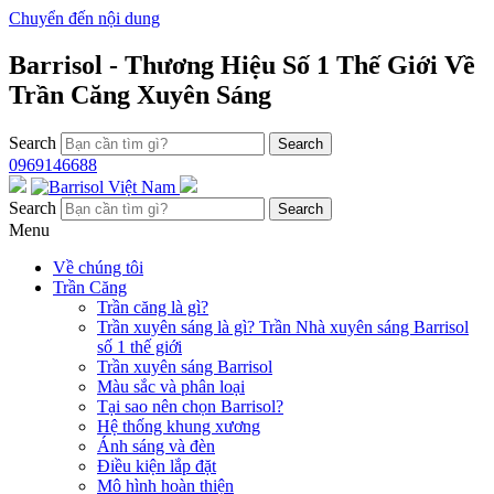
Chuyển đến nội dung
Barrisol - Thương Hiệu Số 1 Thế Giới Về
Trần Căng Xuyên Sáng
Search
0969146688
Search
Menu
Về chúng tôi
Trần Căng
Trần căng là gì?
Trần xuyên sáng là gì? Trần Nhà xuyên sáng Barrisol
số 1 thế giới
Trần xuyên sáng Barrisol
Màu sắc và phân loại
Tại sao nên chọn Barrisol?
Hệ thống khung xương
Ánh sáng và đèn
Điều kiện lắp đặt
Mô hình hoàn thiện