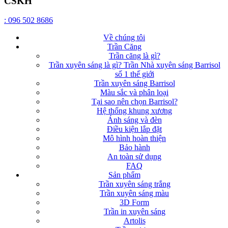
CSKH
: 096 502 8686
Về chúng tôi
Trần Căng
Trần căng là gì?
Trần xuyên sáng là gì? Trần Nhà xuyên sáng Barrisol
số 1 thế giới
Trần xuyên sáng Barrisol
Màu sắc và phân loại
Tại sao nên chọn Barrisol?
Hệ thống khung xương
Ánh sáng và đèn
Điều kiện lắp đặt
Mô hình hoàn thiện
Bảo hành
An toàn sử dụng
FAQ
Sản phẩm
Trần xuyên sáng trắng
Trần xuyên sáng màu
3D Form
Trần in xuyên sáng
Artolis