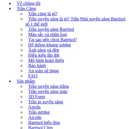
Về chúng tôi
Trần Căng
Trần căng là gì?
Trần xuyên sáng là gì? Trần Nhà xuyên sáng Barrisol
số 1 thế giới
Trần xuyên sáng Barrisol
Màu sắc và phân loại
Tại sao nên chọn Barrisol?
Hệ thống khung xương
Ánh sáng và đèn
Điều kiện lắp đặt
Mô hình hoàn thiện
Bảo hành
An toàn sử dụng
FAQ
Sản phẩm
Trần xuyên sáng trắng
Trần xuyên sáng màu
3D Form
Trần in xuyên sáng
Artolis
Trần gương
Arcolis
Barrisol hiệu ứng
Barrisol Clim