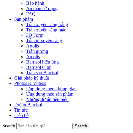
Bảo hành
An toàn sử dụng
FAQ
Sản phẩm
Trần xuyên sáng trắng
Trần xuyên sáng màu
3D Form
Trần in xuyên sáng
Artolis
Trần gương
Arcolis
Barrisol hiệu ứng
Barrisol Clim
Trần sao Barrisol
Giải pháp kỹ thuật
Photos & Videos
Ứng dụng theo không gian
Ứng dụng theo sản phẩm
Những dự án tiêu biểu
Dự án Barrisol
Tin tức
Liên hệ
Search