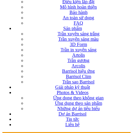
Điều kiện lắp đặt
Mô hình hoàn thiện
Bảo hành
An toàn sử dụng
FAQ
Sản phẩm
Trần xuyên sáng trắng
Trần xuyên sáng màu
3D Form
Trần in xuyên sáng
Artolis
Trần gương
Arcolis
Barrisol hiệu ứng
Barrisol Clim
Trần sao Barrisol
Giải pháp kỹ thuật
Photos & Videos
Ứng dụng theo không gian
Ứng dụng theo sản phẩm
Những dự án tiêu biểu
Dự án Barrisol
Tin tức
Liên hệ