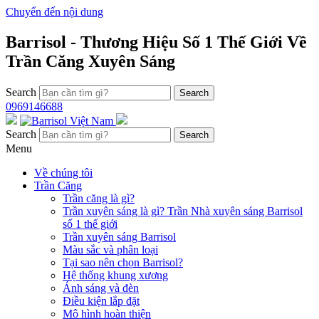
Chuyển đến nội dung
Barrisol - Thương Hiệu Số 1 Thế Giới Về
Trần Căng Xuyên Sáng
Search
0969146688
Search
Menu
Về chúng tôi
Trần Căng
Trần căng là gì?
Trần xuyên sáng là gì? Trần Nhà xuyên sáng Barrisol
số 1 thế giới
Trần xuyên sáng Barrisol
Màu sắc và phân loại
Tại sao nên chọn Barrisol?
Hệ thống khung xương
Ánh sáng và đèn
Điều kiện lắp đặt
Mô hình hoàn thiện