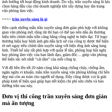
ảnh hưởng tới hoạt động kinh doanh. Do vậy, trần xuyên sáng là lựa
chọn hàng đầu của chủ doanh nghiệp khi xây dựng hay tân trang
văn phòng làm việc.
===>
trần xuyên sáng là gì
Bên cạnh những mẫu trần xuyên sáng đơn giản phù hợp với không
gian văn phòng mở, rộng rãi thì bạn có thể tạo nên dấu ấn thương
hiệu trên chính mẫu trần căng bằng công nghệ in hiện đại. Từ logo
thương hiệu hay hình ảnh ghi dấu lịch sử của công ty được thể hiện
rõ nét ngay trên chính tấm xuyên sáng với hiệu ứng ánh sáng lung
linh. Thiết kế này rất phù hợp với quầy lễ tân, phòng họp hội nghị
hay phòng làm việc của ban lãnh đạo, giám đốc… giúp văn phòng
thể hiện sắc nét nhất “cái tầm” của mỗi công ty.
Với độ bền lên tới 20 năm cùng khả năng chống cháy, chống ẩm,
ngăn ngừa vi khuẩn, mẫu trần xuyên sáng văn phòng không chỉ bền
đẹp mà còn an toàn cho người sử dụng. Đây cũng được coi là giải
pháp kinh tế hiệu quả giúp bạn tiết kiệm chi phí sửa chữa và bảo
dưỡng trần sau này.
Đơn vị thi công trần xuyên sáng đơn giản
mà ấn tượng