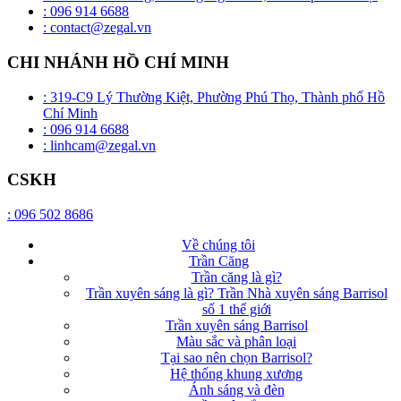
: 096 914 6688
: contact@zegal.vn
CHI NHÁNH HỒ CHÍ MINH
: 319-C9 Lý Thường Kiệt, Phường Phú Thọ, Thành phố Hồ
Chí Minh
: 096 914 6688
: linhcam@zegal.vn
CSKH
: 096 502 8686
Về chúng tôi
Trần Căng
Trần căng là gì?
Trần xuyên sáng là gì? Trần Nhà xuyên sáng Barrisol
số 1 thế giới
Trần xuyên sáng Barrisol
Màu sắc và phân loại
Tại sao nên chọn Barrisol?
Hệ thống khung xương
Ánh sáng và đèn