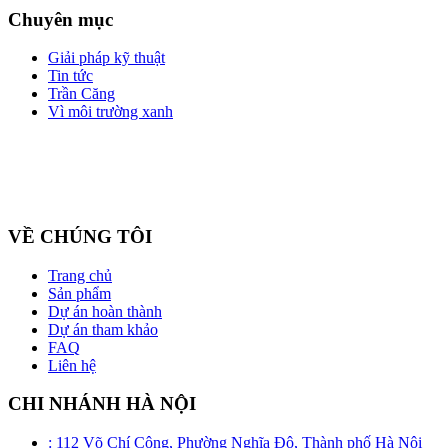
Chuyên mục
Giải pháp kỹ thuật
Tin tức
Trần Căng
Vì môi trường xanh
Công ty cổ phần ZEGAL là nhà đại diện độc quyền về phân phối
và lắp đặt sản phẩm trần căng BARRISOL duy nhất tại Việt Nam
VỀ CHÚNG TÔI
Trang chủ
Sản phẩm
Dự án hoàn thành
Dự án tham khảo
FAQ
Liên hệ
CHI NHÁNH HÀ NỘI
: 112 Võ Chí Công, Phường Nghĩa Đô, Thành phố Hà Nội