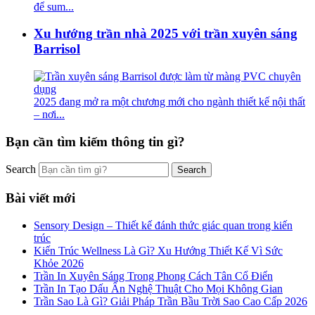
để sum...
Xu hướng trần nhà 2025 với trần xuyên sáng
Barrisol
2025 đang mở ra một chương mới cho ngành thiết kế nội thất
– nơi...
Bạn cần tìm kiếm thông tin gì?
Search
Bài viết mới
Sensory Design – Thiết kế đánh thức giác quan trong kiến
trúc
Kiến Trúc Wellness Là Gì? Xu Hướng Thiết Kế Vì Sức
Khỏe 2026
Trần In Xuyên Sáng Trong Phong Cách Tân Cổ Điển
Trần In Tạo Dấu Ấn Nghệ Thuật Cho Mọi Không Gian
Trần Sao Là Gì? Giải Pháp Trần Bầu Trời Sao Cao Cấp 2026