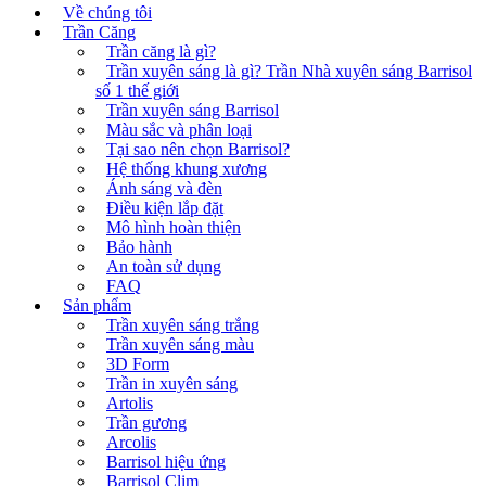
Về chúng tôi
Trần Căng
Trần căng là gì?
Trần xuyên sáng là gì? Trần Nhà xuyên sáng Barrisol
số 1 thế giới
Trần xuyên sáng Barrisol
Màu sắc và phân loại
Tại sao nên chọn Barrisol?
Hệ thống khung xương
Ánh sáng và đèn
Điều kiện lắp đặt
Mô hình hoàn thiện
Bảo hành
An toàn sử dụng
FAQ
Sản phẩm
Trần xuyên sáng trắng
Trần xuyên sáng màu
3D Form
Trần in xuyên sáng
Artolis
Trần gương
Arcolis
Barrisol hiệu ứng
Barrisol Clim