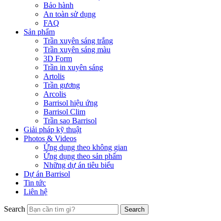
Bảo hành
An toàn sử dụng
FAQ
Sản phẩm
Trần xuyên sáng trắng
Trần xuyên sáng màu
3D Form
Trần in xuyên sáng
Artolis
Trần gương
Arcolis
Barrisol hiệu ứng
Barrisol Clim
Trần sao Barrisol
Giải pháp kỹ thuật
Photos & Videos
Ứng dụng theo không gian
Ứng dụng theo sản phẩm
Những dự án tiêu biểu
Dự án Barrisol
Tin tức
Liên hệ
Search