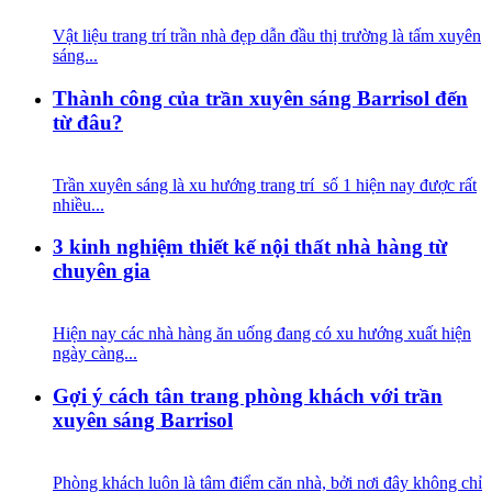
Vật liệu trang trí trần nhà đẹp dẫn đầu thị trường là tấm xuyên
sáng...
Thành công của trần xuyên sáng Barrisol đến
từ đâu?
Trần xuyên sáng là xu hướng trang trí số 1 hiện nay được rất
nhiều...
3 kinh nghiệm thiết kế nội thất nhà hàng từ
chuyên gia
Hiện nay các nhà hàng ăn uống đang có xu hướng xuất hiện
ngày càng...
Gợi ý cách tân trang phòng khách với trần
xuyên sáng Barrisol
Phòng khách luôn là tâm điểm căn nhà, bởi nơi đây không chỉ