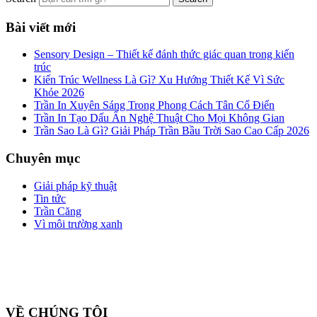
Bài viết mới
Sensory Design – Thiết kế đánh thức giác quan trong kiến
trúc
Kiến Trúc Wellness Là Gì? Xu Hướng Thiết Kế Vì Sức
Khỏe 2026
Trần In Xuyên Sáng Trong Phong Cách Tân Cổ Điển
Trần In Tạo Dấu Ấn Nghệ Thuật Cho Mọi Không Gian
Trần Sao Là Gì? Giải Pháp Trần Bầu Trời Sao Cao Cấp 2026
Chuyên mục
Giải pháp kỹ thuật
Tin tức
Trần Căng
Vì môi trường xanh
Công ty cổ phần ZEGAL là nhà đại diện độc quyền về phân phối
và lắp đặt sản phẩm trần căng BARRISOL duy nhất tại Việt Nam
VỀ CHÚNG TÔI