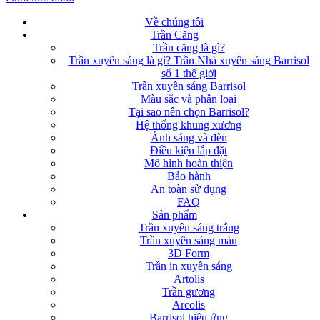
Về chúng tôi
Trần Căng
Trần căng là gì?
Trần xuyên sáng là gì? Trần Nhà xuyên sáng Barrisol
số 1 thế giới
Trần xuyên sáng Barrisol
Màu sắc và phân loại
Tại sao nên chọn Barrisol?
Hệ thống khung xương
Ánh sáng và đèn
Điều kiện lắp đặt
Mô hình hoàn thiện
Bảo hành
An toàn sử dụng
FAQ
Sản phẩm
Trần xuyên sáng trắng
Trần xuyên sáng màu
3D Form
Trần in xuyên sáng
Artolis
Trần gương
Arcolis
Barrisol hiệu ứng