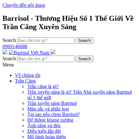
Chuyển đến nội dung
Barrisol - Thương Hiệu Số 1 Thế Giới Về
Trần Căng Xuyên Sáng
Search
0969146688
Search
Menu
Về chúng tôi
Trần Căng
Trần căng là gì?
Trần xuyên sáng là gì? Trần Nhà xuyên sáng Barrisol
số 1 thế giới
Trần xuyên sáng Barrisol
Màu sắc và phân loại
Tại sao nên chọn Barrisol?
Hệ thống khung xương
Ánh sáng và đèn
Điều kiện lắp đặt
Mô hình hoàn thiện