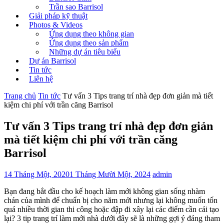
Trần sao Barrisol
Giải pháp kỹ thuật
Photos & Videos
Ứng dụng theo không gian
Ứng dụng theo sản phẩm
Những dự án tiêu biểu
Dự án Barrisol
Tin tức
Liên hệ
Trang chủ
Tin tức
Tư vấn 3 Tips trang trí nhà đẹp đơn giản mà tiết
kiệm chi phí với trần căng Barrisol
Tư vấn 3 Tips trang trí nhà đẹp đơn giản
mà tiết kiệm chi phí với trần căng
Barrisol
14 Tháng Một, 2020
1 Tháng Mười Một, 2024
admin
Bạn đang bắt đầu cho kế hoạch làm mới không gian sống nhàm
chán của mình để chuẩn bị cho năm mới nhưng lại không muốn tốn
quá nhiều thời gian thi công hoặc đập đi xây lại các điểm cần cải tạo
lại? 3 tip trang trí làm mới nhà dưới đây sẽ là những gợi ý đáng tham