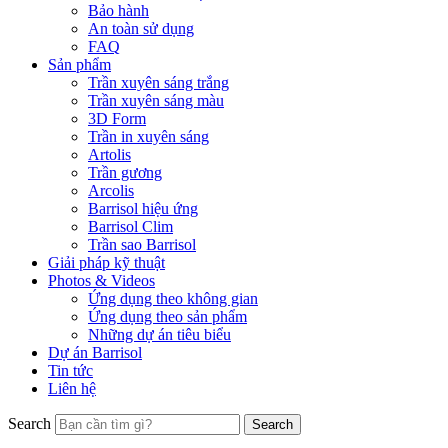
Bảo hành
An toàn sử dụng
FAQ
Sản phẩm
Trần xuyên sáng trắng
Trần xuyên sáng màu
3D Form
Trần in xuyên sáng
Artolis
Trần gương
Arcolis
Barrisol hiệu ứng
Barrisol Clim
Trần sao Barrisol
Giải pháp kỹ thuật
Photos & Videos
Ứng dụng theo không gian
Ứng dụng theo sản phẩm
Những dự án tiêu biểu
Dự án Barrisol
Tin tức
Liên hệ
Search