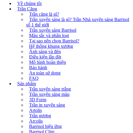
Về chúng tôi
Trần Căng
Trần căng là gì?
Trần xuyên sáng là gì? Trần Nhà xuyên sáng Barrisol
số 1 thế giới
Trần xuyên sáng Barrisol
Màu sắc và phân loại
Tại sao nên chọn Barrisol?
Hệ thống khung xương
Ánh sáng và đèn
Điều kiện lắp đặt
Mô hình hoàn thiện
Bảo hành
An toàn sử dụng
FAQ
Sản phẩm
Trần xuyên sáng trắng
Trần xuyên sáng màu
3D Form
Trần in xuyên sáng
Artolis
Trần gương
Arcolis
Barrisol hiệu ứng
Barrisol Clim