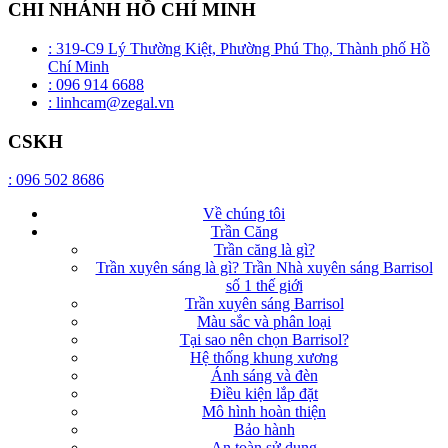
CHI NHÁNH HỒ CHÍ MINH
: 319-C9 Lý Thường Kiệt, Phường Phú Thọ, Thành phố Hồ
Chí Minh
: 096 914 6688
: linhcam@zegal.vn
CSKH
: 096 502 8686
Về chúng tôi
Trần Căng
Trần căng là gì?
Trần xuyên sáng là gì? Trần Nhà xuyên sáng Barrisol
số 1 thế giới
Trần xuyên sáng Barrisol
Màu sắc và phân loại
Tại sao nên chọn Barrisol?
Hệ thống khung xương
Ánh sáng và đèn
Điều kiện lắp đặt
Mô hình hoàn thiện
Bảo hành
An toàn sử dụng