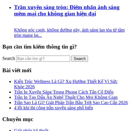
Trần xuyên sáng tròn: Điểm nhấn ánh sáng
mềm mại cho không gian hiện đại
Không góc cạnh, không đường gãy, ánh sáng lan tỏa từ tâm
tròn mang lại...
Bạn cần tìm kiếm thông tin gì?
Search
Bài viết mới
Kiến Trúc Wellness Là Gì? Xu Hướng Thiết Kế Vì Sức
Khỏe 2026
Trần In Xuyên Sáng Trong Phong Cách Tân Cổ Điển
Trần In Tạo Dấu Ấn Nghệ Thuật Cho Mọi Không Gian
Trần Sao Là Gì? Giải Pháp Trần Bầu Trời Sao Cao Cấp 2026
4 lỗi khi thi công trần xuyên sáng phổ biến
Chuyên mục
Giải pháp kỹ thuật