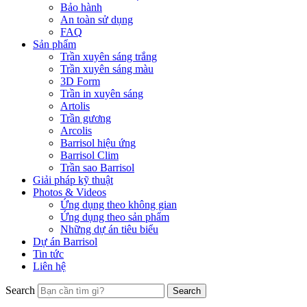
Bảo hành
An toàn sử dụng
FAQ
Sản phẩm
Trần xuyên sáng trắng
Trần xuyên sáng màu
3D Form
Trần in xuyên sáng
Artolis
Trần gương
Arcolis
Barrisol hiệu ứng
Barrisol Clim
Trần sao Barrisol
Giải pháp kỹ thuật
Photos & Videos
Ứng dụng theo không gian
Ứng dụng theo sản phẩm
Những dự án tiêu biểu
Dự án Barrisol
Tin tức
Liên hệ
Search