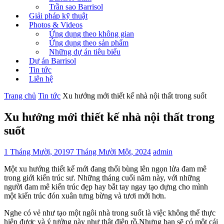
Trần sao Barrisol
Giải pháp kỹ thuật
Photos & Videos
Ứng dụng theo không gian
Ứng dụng theo sản phẩm
Những dự án tiêu biểu
Dự án Barrisol
Tin tức
Liên hệ
Trang chủ
Tin tức
Xu hướng mới thiết kế nhà nội thất trong suốt
Xu hướng mới thiết kế nhà nội thất trong
suốt
1 Tháng Mười, 2019
7 Tháng Mười Một, 2024
admin
Một xu hướng thiết kế mới đang thổi bùng lên ngọn lửa đam mê
trong giới kiến trúc sư. Những tháng cuối năm này, với những
người đam mê kiến trúc đẹp hay bắt tay ngay tạo dựng cho mình
một kiến trúc đón xuân tưng bừng và tươi mới hơn.
Nghe có vẻ như tạo một ngôi nhà trong suốt là việc không thể thực
hiện được và ý tưởng này như thật điên rồ.Nhưng bạn sẽ có một cái