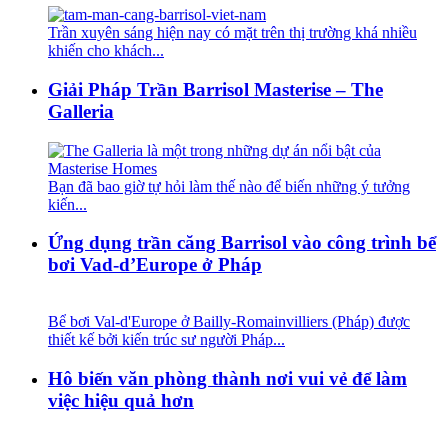
Trần xuyên sáng hiện nay có mặt trên thị trường khá nhiều
khiến cho khách...
Giải Pháp Trần Barrisol Masterise – The
Galleria
Bạn đã bao giờ tự hỏi làm thế nào để biến những ý tưởng
kiến...
Ứng dụng trần căng Barrisol vào công trình bể
bơi Vad-d’Europe ở Pháp
Bể bơi Val-d'Europe ở Bailly-Romainvilliers (Pháp) được
thiết kế bởi kiến ​​trúc sư người Pháp...
Hô biến văn phòng thành nơi vui vẻ để làm
việc hiệu quả hơn