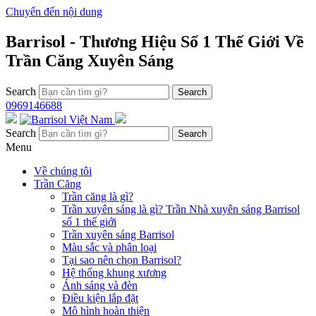
Chuyển đến nội dung
Barrisol - Thương Hiệu Số 1 Thế Giới Về
Trần Căng Xuyên Sáng
Search
0969146688
Search
Menu
Về chúng tôi
Trần Căng
Trần căng là gì?
Trần xuyên sáng là gì? Trần Nhà xuyên sáng Barrisol
số 1 thế giới
Trần xuyên sáng Barrisol
Màu sắc và phân loại
Tại sao nên chọn Barrisol?
Hệ thống khung xương
Ánh sáng và đèn
Điều kiện lắp đặt
Mô hình hoàn thiện