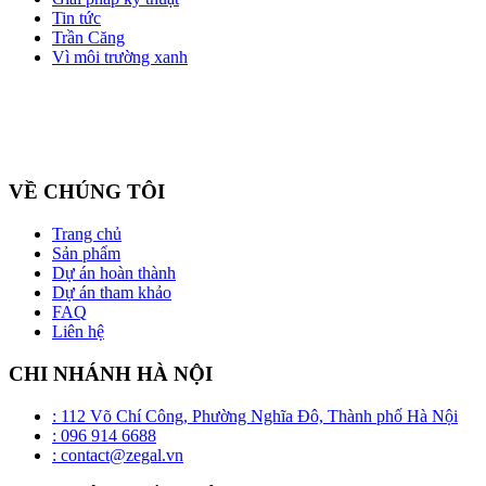
Tin tức
Trần Căng
Vì môi trường xanh
Công ty cổ phần ZEGAL là nhà đại diện độc quyền về phân phối
và lắp đặt sản phẩm trần căng BARRISOL duy nhất tại Việt Nam
VỀ CHÚNG TÔI
Trang chủ
Sản phẩm
Dự án hoàn thành
Dự án tham khảo
FAQ
Liên hệ
CHI NHÁNH HÀ NỘI
: 112 Võ Chí Công, Phường Nghĩa Đô, Thành phố Hà Nội
: 096 914 6688
: contact@zegal.vn