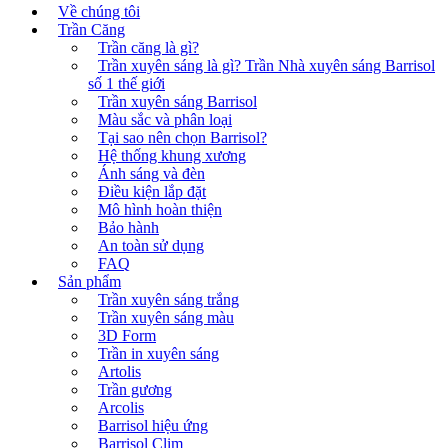
Về chúng tôi
Trần Căng
Trần căng là gì?
Trần xuyên sáng là gì? Trần Nhà xuyên sáng Barrisol
số 1 thế giới
Trần xuyên sáng Barrisol
Màu sắc và phân loại
Tại sao nên chọn Barrisol?
Hệ thống khung xương
Ánh sáng và đèn
Điều kiện lắp đặt
Mô hình hoàn thiện
Bảo hành
An toàn sử dụng
FAQ
Sản phẩm
Trần xuyên sáng trắng
Trần xuyên sáng màu
3D Form
Trần in xuyên sáng
Artolis
Trần gương
Arcolis
Barrisol hiệu ứng
Barrisol Clim