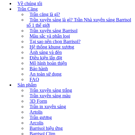
Về chúng tôi
Trần Căng
Trần căng là gì?
Trần xuyên sáng là gì? Trần Nhà xuyên sáng Barrisol
số 1 thế giới
Trần xuyên sáng Barrisol
Màu sắc và phân loại
Tại sao nên chọn Barrisol?
Hệ thống khung xương
Ánh sáng và đèn
Điều kiện lắp đặt
Mô hình hoàn thiện
Bảo hành
An toàn sử dụng
FAQ
Sản phẩm
Trần xuyên sáng trắng
Trần xuyên sáng màu
3D Form
Trần in xuyên sáng
Artolis
Trần gương
Arcolis
Barrisol hiệu ứng
Barrisol Clim