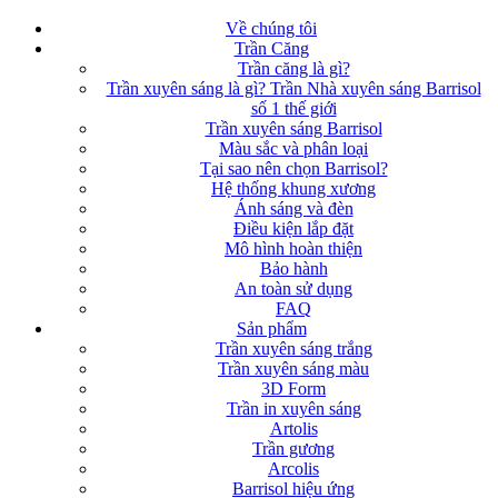
Về chúng tôi
Trần Căng
Trần căng là gì?
Trần xuyên sáng là gì? Trần Nhà xuyên sáng Barrisol
số 1 thế giới
Trần xuyên sáng Barrisol
Màu sắc và phân loại
Tại sao nên chọn Barrisol?
Hệ thống khung xương
Ánh sáng và đèn
Điều kiện lắp đặt
Mô hình hoàn thiện
Bảo hành
An toàn sử dụng
FAQ
Sản phẩm
Trần xuyên sáng trắng
Trần xuyên sáng màu
3D Form
Trần in xuyên sáng
Artolis
Trần gương
Arcolis
Barrisol hiệu ứng