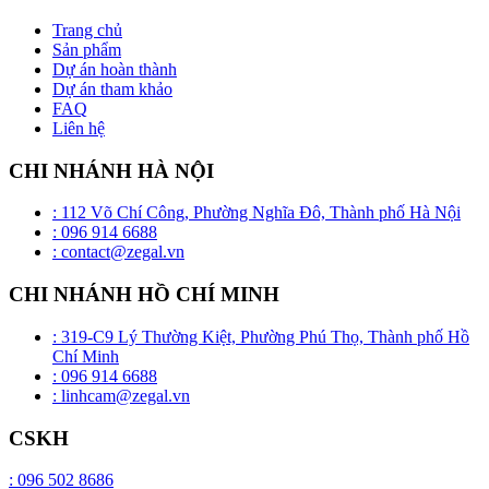
Trang chủ
Sản phẩm
Dự án hoàn thành
Dự án tham khảo
FAQ
Liên hệ
CHI NHÁNH HÀ NỘI
: 112 Võ Chí Công, Phường Nghĩa Đô, Thành phố Hà Nội
: 096 914 6688
: contact@zegal.vn
CHI NHÁNH HỒ CHÍ MINH
: 319-C9 Lý Thường Kiệt, Phường Phú Thọ, Thành phố Hồ
Chí Minh
: 096 914 6688
: linhcam@zegal.vn
CSKH
: 096 502 8686