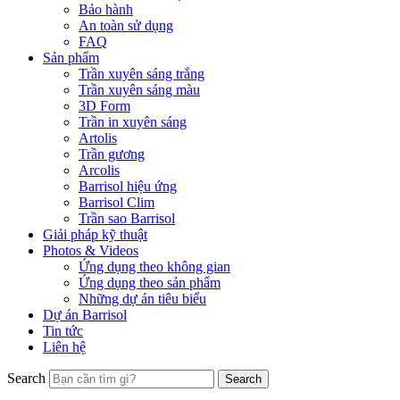
Bảo hành
An toàn sử dụng
FAQ
Sản phẩm
Trần xuyên sáng trắng
Trần xuyên sáng màu
3D Form
Trần in xuyên sáng
Artolis
Trần gương
Arcolis
Barrisol hiệu ứng
Barrisol Clim
Trần sao Barrisol
Giải pháp kỹ thuật
Photos & Videos
Ứng dụng theo không gian
Ứng dụng theo sản phẩm
Những dự án tiêu biểu
Dự án Barrisol
Tin tức
Liên hệ
Search