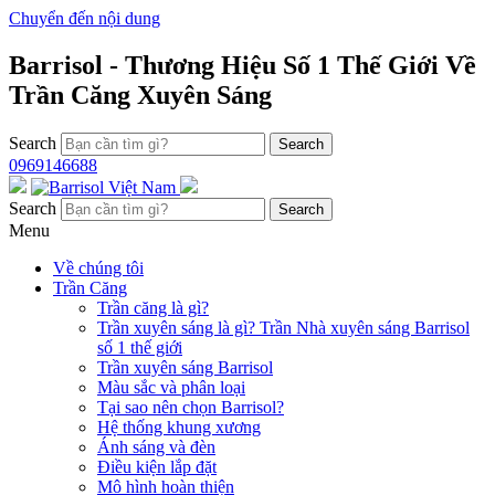
Chuyển đến nội dung
Barrisol - Thương Hiệu Số 1 Thế Giới Về
Trần Căng Xuyên Sáng
Search
0969146688
Search
Menu
Về chúng tôi
Trần Căng
Trần căng là gì?
Trần xuyên sáng là gì? Trần Nhà xuyên sáng Barrisol
số 1 thế giới
Trần xuyên sáng Barrisol
Màu sắc và phân loại
Tại sao nên chọn Barrisol?
Hệ thống khung xương
Ánh sáng và đèn
Điều kiện lắp đặt
Mô hình hoàn thiện