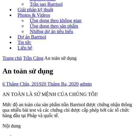
Trần sao Barrisol
Giải pháp kỹ thuật
Photos & Videos
Ứng dụng theo không gian
Ứng dụng theo sản phẩm
Những dự án tiêu biểu
Dự án Barrisol
Tin tức
Liên hệ
Trang chủ
Trần Căng
An toàn sử dụng
An toàn sử dụng
6 Tháng Chín, 2019
20 Tháng Ba, 2020
admin
AN TOÀN LÀ SỨ MỆNH CỦA CHÚNG TÔI!
Mức độ an toàn của sản phẩm trần Barrisol được chứng nhận thông
qua nhiều bài test và các chứng chỉ được cấp phép bởi các tổ chức
hàng đầu tại Pháp và quốc tế.
Nội dung