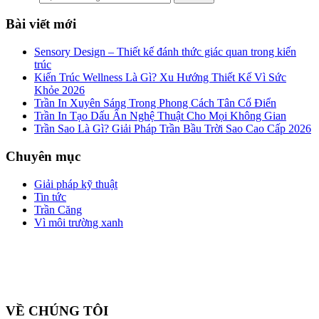
Bài viết mới
Sensory Design – Thiết kế đánh thức giác quan trong kiến
trúc
Kiến Trúc Wellness Là Gì? Xu Hướng Thiết Kế Vì Sức
Khỏe 2026
Trần In Xuyên Sáng Trong Phong Cách Tân Cổ Điển
Trần In Tạo Dấu Ấn Nghệ Thuật Cho Mọi Không Gian
Trần Sao Là Gì? Giải Pháp Trần Bầu Trời Sao Cao Cấp 2026
Chuyên mục
Giải pháp kỹ thuật
Tin tức
Trần Căng
Vì môi trường xanh
Công ty cổ phần ZEGAL là nhà đại diện độc quyền về phân phối
và lắp đặt sản phẩm trần căng BARRISOL duy nhất tại Việt Nam
VỀ CHÚNG TÔI