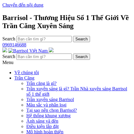
Chuyển đến nội dung
Barrisol - Thương Hiệu Số 1 Thế Giới Về
Trần Căng Xuyên Sáng
Search
0969146688
Search
Menu
Về chúng tôi
Trần Căng
Trần căng là gì?
Trần xuyên sáng là gì? Trần Nhà xuyên sáng Barrisol
số 1 thế giới
Trần xuyên sáng Barrisol
Màu sắc và phân loại
Tại sao nên chọn Barrisol?
Hệ thống khung xương
Ánh sáng và đèn
Điều kiện lắp đặt
Mô hình hoàn thiện