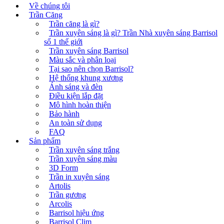
Về chúng tôi
Trần Căng
Trần căng là gì?
Trần xuyên sáng là gì? Trần Nhà xuyên sáng Barrisol
số 1 thế giới
Trần xuyên sáng Barrisol
Màu sắc và phân loại
Tại sao nên chọn Barrisol?
Hệ thống khung xương
Ánh sáng và đèn
Điều kiện lắp đặt
Mô hình hoàn thiện
Bảo hành
An toàn sử dụng
FAQ
Sản phẩm
Trần xuyên sáng trắng
Trần xuyên sáng màu
3D Form
Trần in xuyên sáng
Artolis
Trần gương
Arcolis
Barrisol hiệu ứng
Barrisol Clim