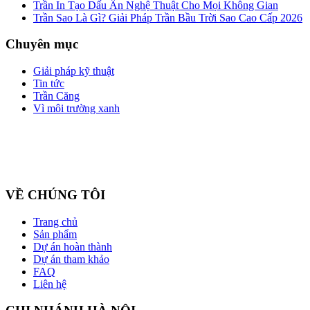
Trần In Tạo Dấu Ấn Nghệ Thuật Cho Mọi Không Gian
Trần Sao Là Gì? Giải Pháp Trần Bầu Trời Sao Cao Cấp 2026
Chuyên mục
Giải pháp kỹ thuật
Tin tức
Trần Căng
Vì môi trường xanh
Công ty cổ phần ZEGAL là nhà đại diện độc quyền về phân phối
và lắp đặt sản phẩm trần căng BARRISOL duy nhất tại Việt Nam
VỀ CHÚNG TÔI
Trang chủ
Sản phẩm
Dự án hoàn thành
Dự án tham khảo
FAQ
Liên hệ