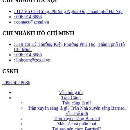
CHI NHÁNH HÀ NỘI
: 112 Võ Chí Công, Phường Nghĩa Đô, Thành phố Hà Nội
: 096 914 6688
: contact@zegal.vn
CHI NHÁNH HỒ CHÍ MINH
: 319-C9 Lý Thường Kiệt, Phường Phú Thọ, Thành phố Hồ
Chí Minh
: 096 914 6688
: linhcam@zegal.vn
CSKH
: 096 502 8686
Về chúng tôi
Trần Căng
Trần căng là gì?
Trần xuyên sáng là gì? Trần Nhà xuyên sáng Barrisol
số 1 thế giới
Trần xuyên sáng Barrisol
Màu sắc và phân loại
Tại sao nên chọn Barrisol?