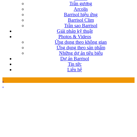
Trần gương
Arcolis
Barrisol hiệu ứng
Barrisol Clim
Trần sao Barrisol
Giải pháp kỹ thuật
Photos & Videos
Ứng dụng theo không gian
Ứng dụng theo sản phẩm
Những dự án tiêu biểu
Dự án Barrisol
Tin tức
Liên hệ
.
.