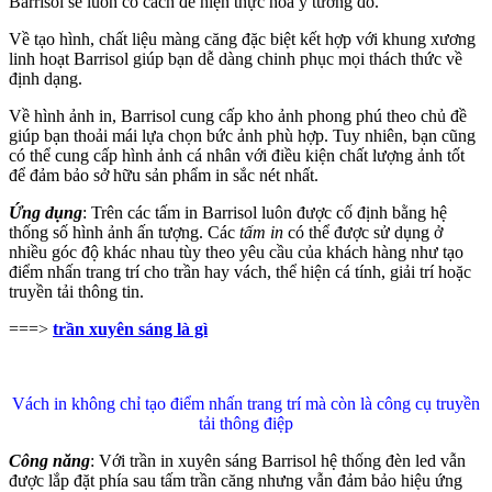
Barrisol sẽ luôn có cách để hiện thực hóa ý tưởng đó.
Về tạo hình, chất liệu màng căng đặc biệt kết hợp với khung xương
linh hoạt Barrisol giúp bạn dễ dàng chinh phục mọi thách thức về
định dạng.
Về hình ảnh in, Barrisol cung cấp kho ảnh phong phú theo chủ đề
giúp bạn thoải mái lựa chọn bức ảnh phù hợp. Tuy nhiên, bạn cũng
có thể cung cấp hình ảnh cá nhân với điều kiện chất lượng ảnh tốt
để đảm bảo sở hữu sản phẩm in sắc nét nhất.
Ứng dụng
: Trên các tấm in Barrisol luôn được cố định bằng hệ
thống số hình ảnh ấn tượng. Các
tấm in
có thể được sử dụng ở
nhiều góc độ khác nhau tùy theo yêu cầu của khách hàng như tạo
điểm nhấn trang trí cho trần hay vách, thể hiện cá tính, giải trí hoặc
truyền tải thông tin.
===>
trần xuyên sáng là gì
Vách in không chỉ tạo điểm nhấn trang trí mà còn là công cụ truyền
tải thông điệp
Công năng
: Với trần in xuyên sáng Barrisol hệ thống đèn led vẫn
được lắp đặt phía sau tấm trần căng nhưng vẫn đảm bảo hiệu ứng