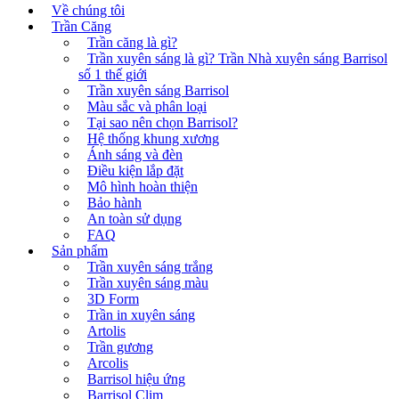
Về chúng tôi
Trần Căng
Trần căng là gì?
Trần xuyên sáng là gì? Trần Nhà xuyên sáng Barrisol
số 1 thế giới
Trần xuyên sáng Barrisol
Màu sắc và phân loại
Tại sao nên chọn Barrisol?
Hệ thống khung xương
Ánh sáng và đèn
Điều kiện lắp đặt
Mô hình hoàn thiện
Bảo hành
An toàn sử dụng
FAQ
Sản phẩm
Trần xuyên sáng trắng
Trần xuyên sáng màu
3D Form
Trần in xuyên sáng
Artolis
Trần gương
Arcolis
Barrisol hiệu ứng
Barrisol Clim