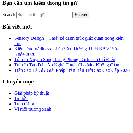
Bạn cần tìm kiếm thông tin gì?
Search
Bài viết mới
Sensory Design – Thiết kế đánh thức giác quan trong kiến
trúc
Kiến Trúc Wellness Là Gì? Xu Hướng Thiết Kế Vì Sức
Khỏe 2026
Trần In Xuyên Sáng Trong Phong Cách Tân Cổ Điển
Trần In Tạo Dấu Ấn Nghệ Thuật Cho Mọi Không Gian
Trần Sao Là Gì? Giải Pháp Trần Bầu Trời Sao Cao Cấp 2026
Chuyên mục
Giải pháp kỹ thuật
Tin tức
Trần Căng
Vì môi trường xanh
Công ty cổ phần ZEGAL là nhà đại diện độc quyền về phân phối