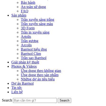
Bảo hành
An toàn sử dụng
FAQ
Sản phẩm
Trần xuyên sáng trắng
Trần xuyên sáng màu
3D Form
Trần in xuyên sáng
Artolis
Trần gương
Arcolis
Barrisol hiệu ứng
Barrisol Clim
Trần sao Barrisol
Giải pháp kỹ thuật
Photos & Videos
Ứng dụng theo không gian
Ứng dụng theo sản phẩm
Những dự án tiêu biểu
Dự án Barrisol
Tin tức
Liên hệ
Search