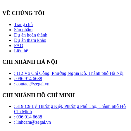
và lắp đặt sản phẩm trần căng BARRISOL duy nhất tại Việt Nam
VỀ CHÚNG TÔI
Trang chủ
Sản phẩm
Dự án hoàn thành
Dự án tham khảo
FAQ
Liên hệ
CHI NHÁNH HÀ NỘI
: 112 Võ Chí Công, Phường Nghĩa Đô, Thành phố Hà Nội
: 096 914 6688
: contact@zegal.vn
CHI NHÁNH HỒ CHÍ MINH
: 319-C9 Lý Thường Kiệt, Phường Phú Thọ, Thành phố Hồ
Chí Minh
: 096 914 6688
: linhcam@zegal.vn