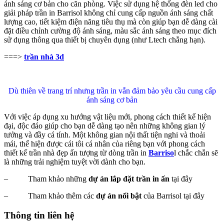
ánh sáng cơ bản cho căn phòng. Việc sử dụng hệ thống đèn led cho
giải pháp trần in Barrisol không chỉ cung cấp nguồn ánh sáng chất
lượng cao, tiết kiệm điện năng tiêu thụ mà còn giúp bạn dễ dàng cài
đặt điều chỉnh cường độ ánh sáng, màu sắc ánh sáng theo mục đích
sử dụng thông qua thiết bị chuyên dụng (như Ltech chẳng hạn).
===>
trần nhà 3d
Dù thiên về trang trí nhưng trần in vẫn đảm bảo yêu cầu cung cấp
ánh sáng cơ bản
Với việc áp dụng xu hướng vật liệu mới, phong cách thiết kế hiện
đại, độc đáo giúp cho bạn dễ dàng tạo nên những không gian lý
tưởng và đầy cá tính. Một không gian nội thất tiện nghi và thoải
mái, thể hiện được cái tôi cá nhân của riêng bạn với phong cách
thiết kế trần nhà đẹp ấn tượng từ dòng trần in
Barriso
l chắc chắn sẽ
là những trải nghiệm tuyệt vời dành cho bạn.
– Tham khảo những
dự án lắp đặt trần in ấn
tại đây
– Tham khảo thêm các
dự án nổi bật
của Barrisol tại đây
Thông tin liên hệ