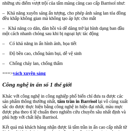
những ưu điểm vượt trội của tấm màng căng cao cấp Barrisol như:
– Khả năng xuyên sáng ấn tượng, cho phép ánh sáng lan tỏa đồng
đều khắp không gian mà không tạo áp lực cho mắt
– Khả năng co dãn, đàn hồi và dễ dàng trở lại hình dạng ban đầu
một cách nhanh chóng sau khi bị ngoại lực tác động
– Có khả năng in ấn hình ảnh, họa tiết
– Độ bền cao, chống bám bụi, dễ vệ sinh
– Chống cháy lan, chống thấm
===>
vách xuyên sáng
Công nghệ in ấn số 1 thế giới
Khác với công nghệ in công nghiệp phổ biến chỉ đưa ra được các
sản phẩm thông thường nhất,
tấm trần in Barrisol
lại vô cùng xuất
sắc do được thực hiện bằng công nghệ in hiện đại nhất, màu mực
được pha theo tỉ lệ chuẩn theo nghiên cứu chuyên sâu nhất định và
phù hợp với chất liệu Barrisol.
Kết quả mà khách hàng nhận được là tấm
trần in ấn cao cấp
nhất từ