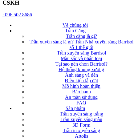
CSKH
: 096 502 8686
Về chúng tôi
Trần Căng
Trần căng là gì?
Trần xuyên sáng là gì? Trần Nhà xuyên sáng Barrisol
số 1 thế giới
Trần xuyên sáng Barrisol
Màu sắc và phân loại
Tại sao nên chọn Barrisol?
Hệ thống khung xương
Ánh sáng và đèn
Điều kiện lắp đặt
Mô hình hoàn thiện
Bảo hành
An toàn sử dụng
FAQ
Sản phẩm
Trần xuyên sáng trắng
Trần xuyên sáng màu
3D Form
Trần in xuyên sáng
Artolis