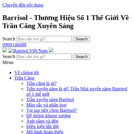
Chuyển đến nội dung
Barrisol - Thương Hiệu Số 1 Thế Giới Về
Trần Căng Xuyên Sáng
Search
0969146688
Search
Menu
Về chúng tôi
Trần Căng
Trần căng là gì?
Trần xuyên sáng là gì? Trần Nhà xuyên sáng Barrisol
số 1 thế giới
Trần xuyên sáng Barrisol
Màu sắc và phân loại
Tại sao nên chọn Barrisol?
Hệ thống khung xương
Ánh sáng và đèn
Điều kiện lắp đặt
Mô hình hoàn thiện