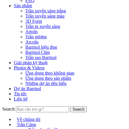
FAQ
Sản phẩm
Trần xuyên sáng trắng
Trần xuyên sáng màu
3D Form
Trần in xuyên sáng
Artolis
Trần gương
Arcolis
Barrisol hiệu ứng
Barrisol Clim
Trần sao Barrisol
Giải pháp kỹ thuật
Photos & Videos
Ứng dụng theo không gian
Ứng dụng theo sản phẩm
Những dự án tiêu biểu
Dự án Barrisol
Tin tức
Liên hệ
Search
Về chúng tôi
Trần Căng