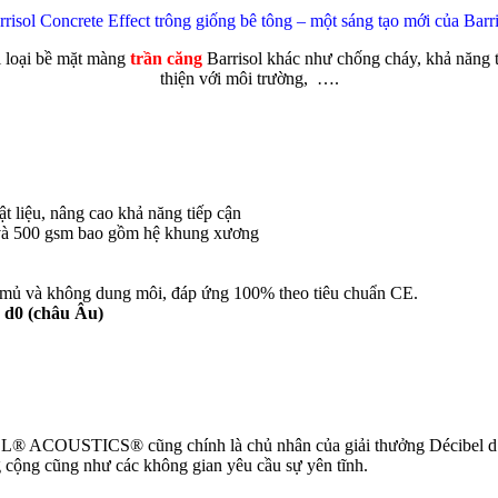
rrisol Concrete Effect trông giống bê tông – một sáng tạo mới của Barri
 loại bề mặt màng
trần căng
Barrisol khác như chống cháy, khả năng t
thiện với môi trường,
….
t liệu, nâng cao khả năng tiếp cận
và 500 gsm bao gồm hệ khung xương
c
hất mủ và không dung môi, đáp ứng 100% theo tiêu chuẩn CE.
, d0 (châu Âu)
SOL® ACOUSTICS® cũng chính là chủ nhân của giải thưởng Décibel 
ng cộng cũng như các không gian yêu cầu sự yên tĩnh.