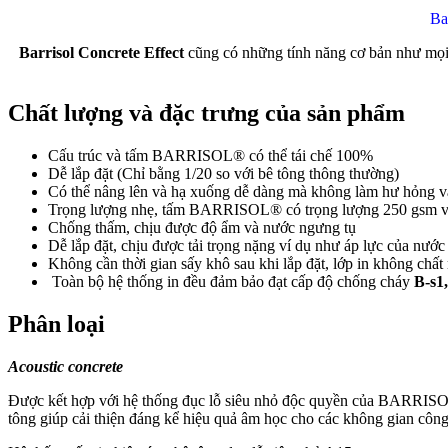
Ba
Barrisol Concrete Effect
cũng có những tính năng cơ bản như mọi
Chất lượng và đặc trưng của sản phẩm
Cấu trúc và tấm BARRISOL® có thể tái chế 100%
Dễ lắp đặt (Chỉ bằng 1/20 so với bê tông thông thường)
Có thể nâng lên và hạ xuống dễ dàng mà không làm hư hỏng vậ
Trọng lượng nhẹ, tấm BARRISOL® có trọng lượng 250 gsm 
Chống thấm, chịu được độ ẩm và nước ngưng tụ
Dễ lắp đặt, chịu được tải trọng nặng ví dụ như áp lực của nướ
Không cần thời gian sấy khô sau khi lắp đặt, lớp in không c
Toàn bộ hệ thống in đều đảm bảo đạt cấp độ chống cháy
B-s1
Phân loại
Acoustic concrete
Được kết hợp với hệ thống đục lỗ siêu nhỏ độc quyền của BARRI
tông giúp cải thiện đáng kể hiệu quả âm học cho các không gian cô