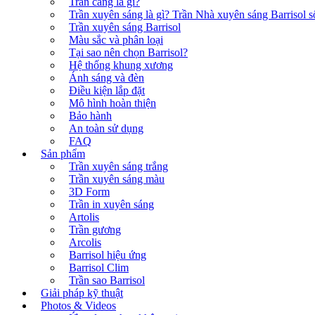
Trần căng là gì?
Trần xuyên sáng là gì? Trần Nhà xuyên sáng Barrisol số
Trần xuyên sáng Barrisol
Màu sắc và phân loại
Tại sao nên chọn Barrisol?
Hệ thống khung xương
Ánh sáng và đèn
Điều kiện lắp đặt
Mô hình hoàn thiện
Bảo hành
An toàn sử dụng
FAQ
Sản phẩm
Trần xuyên sáng trắng
Trần xuyên sáng màu
3D Form
Trần in xuyên sáng
Artolis
Trần gương
Arcolis
Barrisol hiệu ứng
Barrisol Clim
Trần sao Barrisol
Giải pháp kỹ thuật
Photos & Videos