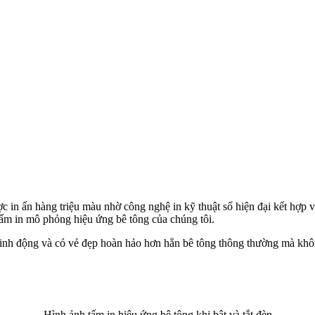
c in ấn hàng triệu màu nhờ công nghệ in kỹ thuật số hiện đại kết hợ
tấm in mô phỏng hiệu ứng bê tông của chúng tôi.
 sinh động và có vẻ đẹp hoàn hảo hơn hẳn bê tông thông thường mà kh
Hình ảnh tấm in hiệu ứng bê tông khi bật và tắt đèn