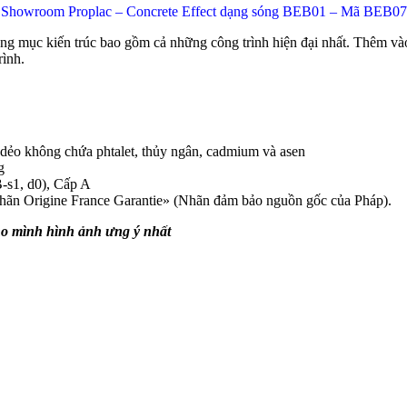
Showroom Proplac – Concrete Effect dạng sóng BEB01 – Mã BEB07
hạng mục kiến trúc bao gồm cả những công trình hiện đại nhất. Thêm v
rình.
 dẻo không chứa phtalet, thủy ngân, cadmium và asen
g
-s1, d0), Cấp A
 nhãn Origine France Garantie» (Nhãn đảm bảo nguồn gốc của Pháp).
ho mình hình ảnh ưng ý nhất