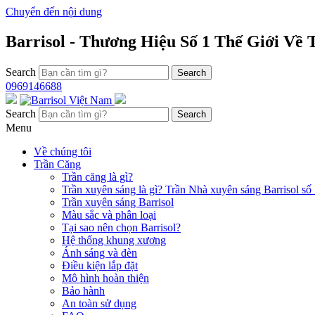
Chuyển đến nội dung
Barrisol - Thương Hiệu Số 1 Thế Giới Về
Search
0969146688
Search
Menu
Về chúng tôi
Trần Căng
Trần căng là gì?
Trần xuyên sáng là gì? Trần Nhà xuyên sáng Barrisol số 
Trần xuyên sáng Barrisol
Màu sắc và phân loại
Tại sao nên chọn Barrisol?
Hệ thống khung xương
Ánh sáng và đèn
Điều kiện lắp đặt
Mô hình hoàn thiện
Bảo hành
An toàn sử dụng