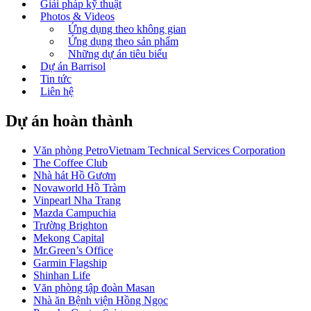
Giải pháp kỹ thuật
Photos & Videos
Ứng dụng theo không gian
Ứng dụng theo sản phẩm
Những dự án tiêu biểu
Dự án Barrisol
Tin tức
Liên hệ
Dự án hoàn thành
Văn phòng PetroVietnam Technical Services Corporation
The Coffee Club
Nhà hát Hồ Gươm
Novaworld Hồ Tràm
Vinpearl Nha Trang
Mazda Campuchia
Trường Brighton
Mekong Capital
Mr.Green’s Office
Garmin Flagship
Shinhan Life
Văn phòng tập đoàn Masan
Nhà ăn Bệnh viện Hồng Ngọc