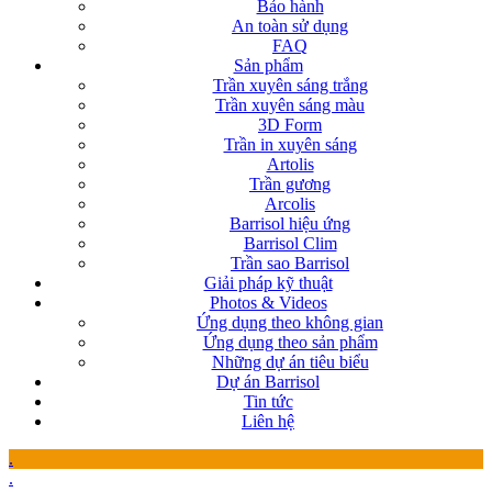
Bảo hành
An toàn sử dụng
FAQ
Sản phẩm
Trần xuyên sáng trắng
Trần xuyên sáng màu
3D Form
Trần in xuyên sáng
Artolis
Trần gương
Arcolis
Barrisol hiệu ứng
Barrisol Clim
Trần sao Barrisol
Giải pháp kỹ thuật
Photos & Videos
Ứng dụng theo không gian
Ứng dụng theo sản phẩm
Những dự án tiêu biểu
Dự án Barrisol
Tin tức
Liên hệ
.
.