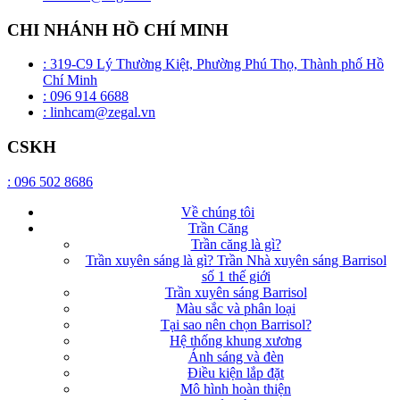
CHI NHÁNH HỒ CHÍ MINH
: 319-C9 Lý Thường Kiệt, Phường Phú Thọ, Thành phố Hồ
Chí Minh
: 096 914 6688
: linhcam@zegal.vn
CSKH
: 096 502 8686
Về chúng tôi
Trần Căng
Trần căng là gì?
Trần xuyên sáng là gì? Trần Nhà xuyên sáng Barrisol
số 1 thế giới
Trần xuyên sáng Barrisol
Màu sắc và phân loại
Tại sao nên chọn Barrisol?
Hệ thống khung xương
Ánh sáng và đèn
Điều kiện lắp đặt
Mô hình hoàn thiện