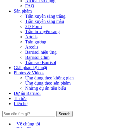
An toàn sử dụng
FAQ
Sản phẩm
Trần xuyên sáng trắng
Trần xuyên sáng màu
3D Form
Trần in xuyên sáng
Artolis
Trần gương
Arcolis
Barrisol hiệu ứng
Barrisol Clim
Trần sao Barrisol
Giải pháp kỹ thuật
Photos & Videos
Ứng dụng theo không gian
Ứng dụng theo sản phẩm
Những dự án tiêu biểu
Dự án Barrisol
Tin tức
Liên hệ
Search
Về chúng tôi