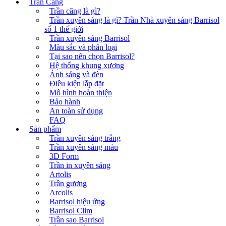
Trần Căng
Trần căng là gì?
Trần xuyên sáng là gì? Trần Nhà xuyên sáng Barrisol
số 1 thế giới
Trần xuyên sáng Barrisol
Màu sắc và phân loại
Tại sao nên chọn Barrisol?
Hệ thống khung xương
Ánh sáng và đèn
Điều kiện lắp đặt
Mô hình hoàn thiện
Bảo hành
An toàn sử dụng
FAQ
Sản phẩm
Trần xuyên sáng trắng
Trần xuyên sáng màu
3D Form
Trần in xuyên sáng
Artolis
Trần gương
Arcolis
Barrisol hiệu ứng
Barrisol Clim
Trần sao Barrisol