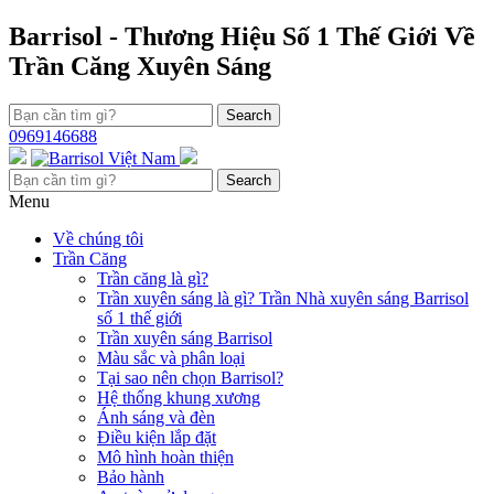
Chuyển
Barrisol - Thương Hiệu Số 1 Thế Giới Về
đến
Trần Căng Xuyên Sáng
nội
dung
Search
0969146688
Search
Menu
Về chúng tôi
Trần Căng
Trần căng là gì?
Trần xuyên sáng là gì? Trần Nhà xuyên sáng Barrisol
số 1 thế giới
Trần xuyên sáng Barrisol
Màu sắc và phân loại
Tại sao nên chọn Barrisol?
Hệ thống khung xương
Ánh sáng và đèn
Điều kiện lắp đặt
Mô hình hoàn thiện
Bảo hành