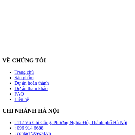
Công ty cổ phần ZEGAL là nhà đại diện độc quyền về phân phối
và lắp đặt sản phẩm trần căng BARRISOL duy nhất tại Việt Nam
VỀ CHÚNG TÔI
Trang chủ
Sản phẩm
Dự án hoàn thành
Dự án tham khảo
FAQ
Liên hệ
CHI NHÁNH HÀ NỘI
: 112 Võ Chí Công, Phường Nghĩa Đô, Thành phố Hà Nội
: 096 914 6688
: contact@zegal.vn