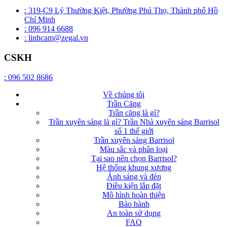
: 319-C9 Lý Thường Kiệt, Phường Phú Thọ, Thành phố Hồ
Chí Minh
: 096 914 6688
: linhcam@zegal.vn
CSKH
: 096 502 8686
Về chúng tôi
Trần Căng
Trần căng là gì?
Trần xuyên sáng là gì? Trần Nhà xuyên sáng Barrisol
số 1 thế giới
Trần xuyên sáng Barrisol
Màu sắc và phân loại
Tại sao nên chọn Barrisol?
Hệ thống khung xương
Ánh sáng và đèn
Điều kiện lắp đặt
Mô hình hoàn thiện
Bảo hành
An toàn sử dụng
FAQ