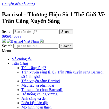
Chuyển đến nội dung
Barrisol - Thương Hiệu Số 1 Thế Giới Về
Trần Căng Xuyên Sáng
Search
0969146688
Search
Menu
Về chúng tôi
Trần Căng
Trần căng là gì?
Trần xuyên sáng là gì? Trần Nhà xuyên sáng Barrisol
số 1 thế giới
Trần xuyên sáng Barrisol
Màu sắc và phân loại
Tại sao nên chọn Barrisol?
Hệ thống khung xương
Ánh sáng và đèn
Điều kiện lắp đặt
Mô hình hoàn thiện