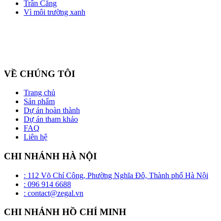
Trần Căng
Vì môi trường xanh
Công ty cổ phần ZEGAL là nhà đại diện độc quyền về phân phối
và lắp đặt sản phẩm trần căng BARRISOL duy nhất tại Việt Nam
VỀ CHÚNG TÔI
Trang chủ
Sản phẩm
Dự án hoàn thành
Dự án tham khảo
FAQ
Liên hệ
CHI NHÁNH HÀ NỘI
: 112 Võ Chí Công, Phường Nghĩa Đô, Thành phố Hà Nội
: 096 914 6688
: contact@zegal.vn
CHI NHÁNH HỒ CHÍ MINH