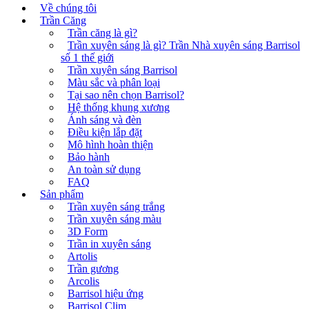
Về chúng tôi
Trần Căng
Trần căng là gì?
Trần xuyên sáng là gì? Trần Nhà xuyên sáng Barrisol
số 1 thế giới
Trần xuyên sáng Barrisol
Màu sắc và phân loại
Tại sao nên chọn Barrisol?
Hệ thống khung xương
Ánh sáng và đèn
Điều kiện lắp đặt
Mô hình hoàn thiện
Bảo hành
An toàn sử dụng
FAQ
Sản phẩm
Trần xuyên sáng trắng
Trần xuyên sáng màu
3D Form
Trần in xuyên sáng
Artolis
Trần gương
Arcolis
Barrisol hiệu ứng
Barrisol Clim