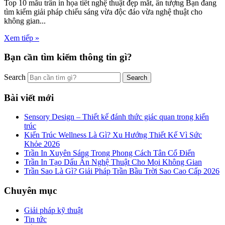
Top 10 mẫu trần in họa tiết nghệ thuật đẹp mắt, ấn tượng Bạn đang
tìm kiếm giải pháp chiếu sáng vừa độc đáo vừa nghệ thuật cho
không gian...
Xem tiếp »
Bạn cần tìm kiếm thông tin gì?
Search
Bài viết mới
Sensory Design – Thiết kế đánh thức giác quan trong kiến
trúc
Kiến Trúc Wellness Là Gì? Xu Hướng Thiết Kế Vì Sức
Khỏe 2026
Trần In Xuyên Sáng Trong Phong Cách Tân Cổ Điển
Trần In Tạo Dấu Ấn Nghệ Thuật Cho Mọi Không Gian
Trần Sao Là Gì? Giải Pháp Trần Bầu Trời Sao Cao Cấp 2026
Chuyên mục
Giải pháp kỹ thuật
Tin tức