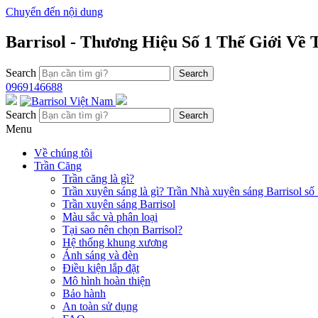
Chuyển đến nội dung
Barrisol - Thương Hiệu Số 1 Thế Giới Về
Search
0969146688
Search
Menu
Về chúng tôi
Trần Căng
Trần căng là gì?
Trần xuyên sáng là gì? Trần Nhà xuyên sáng Barrisol số 
Trần xuyên sáng Barrisol
Màu sắc và phân loại
Tại sao nên chọn Barrisol?
Hệ thống khung xương
Ánh sáng và đèn
Điều kiện lắp đặt
Mô hình hoàn thiện
Bảo hành
An toàn sử dụng