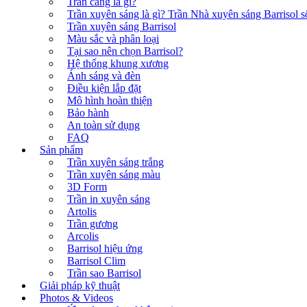
Trần căng là gì?
Trần xuyên sáng là gì? Trần Nhà xuyên sáng Barrisol số
Trần xuyên sáng Barrisol
Màu sắc và phân loại
Tại sao nên chọn Barrisol?
Hệ thống khung xương
Ánh sáng và đèn
Điều kiện lắp đặt
Mô hình hoàn thiện
Bảo hành
An toàn sử dụng
FAQ
Sản phẩm
Trần xuyên sáng trắng
Trần xuyên sáng màu
3D Form
Trần in xuyên sáng
Artolis
Trần gương
Arcolis
Barrisol hiệu ứng
Barrisol Clim
Trần sao Barrisol
Giải pháp kỹ thuật
Photos & Videos