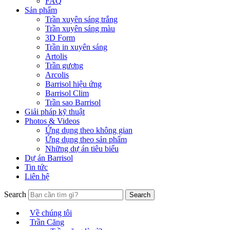
FAQ
Sản phẩm
Trần xuyên sáng trắng
Trần xuyên sáng màu
3D Form
Trần in xuyên sáng
Artolis
Trần gương
Arcolis
Barrisol hiệu ứng
Barrisol Clim
Trần sao Barrisol
Giải pháp kỹ thuật
Photos & Videos
Ứng dụng theo không gian
Ứng dụng theo sản phẩm
Những dự án tiêu biểu
Dự án Barrisol
Tin tức
Liên hệ
Search
Về chúng tôi
Trần Căng