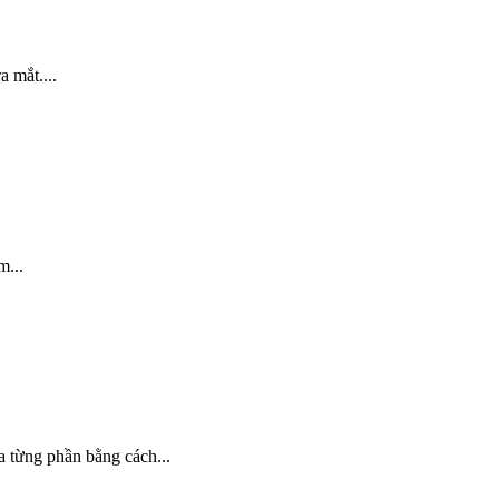
 mắt....
m...
a từng phần bằng cách...