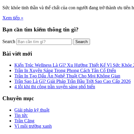
Sức khỏe tinh thần và thể chất của con người đang trở thành ưu tiên h
Xem tiếp »
Bạn cần tìm kiếm thông tin gì?
Search
Bài viết mới
Kiến Trúc Wellness Là Gì? Xu Hướng Thiết Kế Vì Sức Khỏe
Trần In Xuyên Sáng Trong Phong Cách Tân Cổ Điển
Trần In Tạo Dấu Ấn Nghệ Thuật Cho Mọi Không Gian
Trần Sao Là Gì? Giải Pháp Trần Bầu Trời Sao Cao Cấp 2026
4 lỗi khi thi công trần xuyên sáng phổ biến
Chuyên mục
Giải pháp kỹ thuật
Tin tức
Trần Căng
Vì môi trường xanh