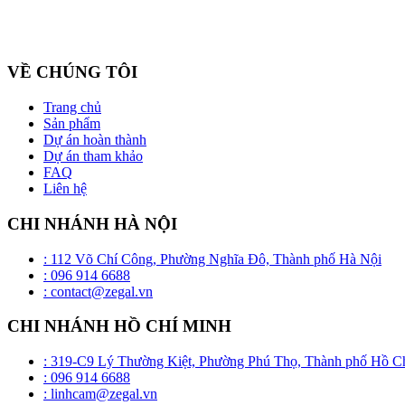
Công ty cổ phần ZEGAL là nhà đại diện độc quyền về phân phối và
VỀ CHÚNG TÔI
Trang chủ
Sản phẩm
Dự án hoàn thành
Dự án tham khảo
FAQ
Liên hệ
CHI NHÁNH HÀ NỘI
: 112 Võ Chí Công, Phường Nghĩa Đô, Thành phố Hà Nội
: 096 914 6688
: contact@zegal.vn
CHI NHÁNH HỒ CHÍ MINH
: 319-C9 Lý Thường Kiệt, Phường Phú Thọ, Thành phố Hồ C
: 096 914 6688
: linhcam@zegal.vn