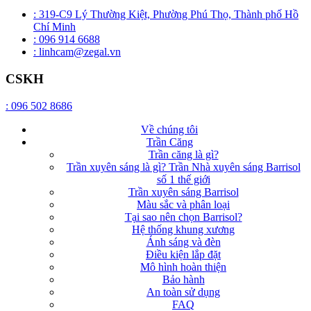
: 319-C9 Lý Thường Kiệt, Phường Phú Thọ, Thành phố Hồ
Chí Minh
: 096 914 6688
: linhcam@zegal.vn
CSKH
: 096 502 8686
Về chúng tôi
Trần Căng
Trần căng là gì?
Trần xuyên sáng là gì? Trần Nhà xuyên sáng Barrisol
số 1 thế giới
Trần xuyên sáng Barrisol
Màu sắc và phân loại
Tại sao nên chọn Barrisol?
Hệ thống khung xương
Ánh sáng và đèn
Điều kiện lắp đặt
Mô hình hoàn thiện
Bảo hành
An toàn sử dụng
FAQ