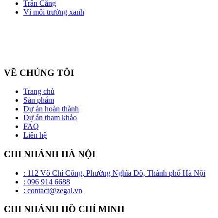
Trần Căng
Vì môi trường xanh
Công ty cổ phần ZEGAL là nhà đại diện độc quyền về phân phối
và lắp đặt sản phẩm trần căng BARRISOL duy nhất tại Việt Nam
VỀ CHÚNG TÔI
Trang chủ
Sản phẩm
Dự án hoàn thành
Dự án tham khảo
FAQ
Liên hệ
CHI NHÁNH HÀ NỘI
: 112 Võ Chí Công, Phường Nghĩa Đô, Thành phố Hà Nội
: 096 914 6688
: contact@zegal.vn
CHI NHÁNH HỒ CHÍ MINH