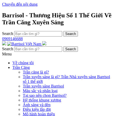
Chuyển đến nội dung
Barrisol - Thương Hiệu Số 1 Thế Giới Về
Trần Căng Xuyên Sáng
Search
0969146688
Search
Menu
Về chúng tôi
Trần Căng
Trần căng là gì?
Trần xuyên sáng là gì? Trần Nhà xuyên sáng Barrisol
số 1 thế giới
Trần xuyên sáng Barrisol
Màu sắc và phân loại
Tại sao nên chọn Barrisol?
Hệ thống khung xương
Ánh sáng và đèn
Điều kiện lắp đặt
Mô hình hoàn thiện