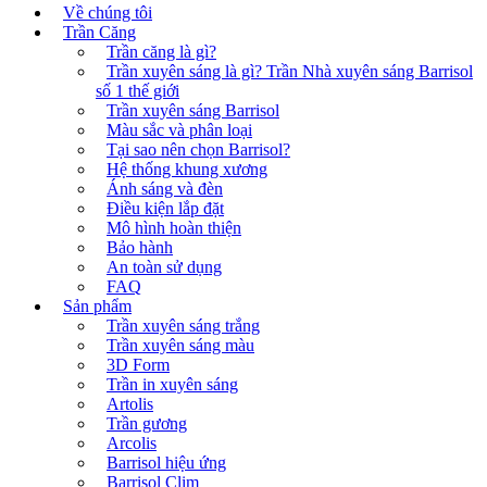
Về chúng tôi
Trần Căng
Trần căng là gì?
Trần xuyên sáng là gì? Trần Nhà xuyên sáng Barrisol
số 1 thế giới
Trần xuyên sáng Barrisol
Màu sắc và phân loại
Tại sao nên chọn Barrisol?
Hệ thống khung xương
Ánh sáng và đèn
Điều kiện lắp đặt
Mô hình hoàn thiện
Bảo hành
An toàn sử dụng
FAQ
Sản phẩm
Trần xuyên sáng trắng
Trần xuyên sáng màu
3D Form
Trần in xuyên sáng
Artolis
Trần gương
Arcolis
Barrisol hiệu ứng
Barrisol Clim