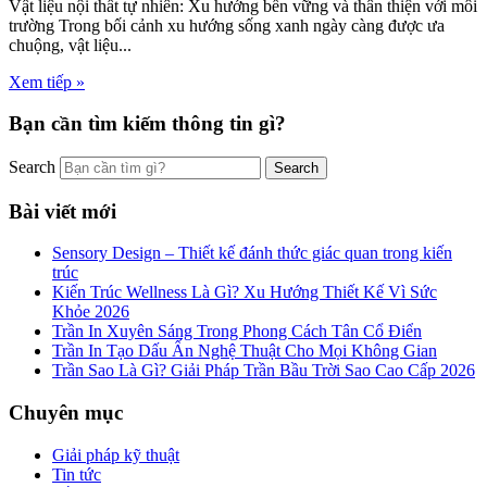
Vật liệu nội thất tự nhiên: Xu hướng bền vững và thân thiện với môi
trường Trong bối cảnh xu hướng sống xanh ngày càng được ưa
chuộng, vật liệu...
Xem tiếp »
Bạn cần tìm kiếm thông tin gì?
Search
Bài viết mới
Sensory Design – Thiết kế đánh thức giác quan trong kiến
trúc
Kiến Trúc Wellness Là Gì? Xu Hướng Thiết Kế Vì Sức
Khỏe 2026
Trần In Xuyên Sáng Trong Phong Cách Tân Cổ Điển
Trần In Tạo Dấu Ấn Nghệ Thuật Cho Mọi Không Gian
Trần Sao Là Gì? Giải Pháp Trần Bầu Trời Sao Cao Cấp 2026
Chuyên mục
Giải pháp kỹ thuật
Tin tức