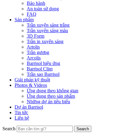
Bảo hành
An toàn sử dụng
FAQ
Sản phẩm
Trần xuyên sáng trắng
Trần xuyên sáng màu
3D Form
Trần in xuyên sáng
Artolis
Trần gương
Arcolis
Barrisol hiệu ứng
Barrisol Clim
Trần sao Barrisol
Giải pháp kỹ thuật
Photos & Videos
Ứng dụng theo không gian
Ứng dụng theo sản phẩm
Những dự án tiêu biểu
Dự án Barrisol
Tin tức
Liên hệ
Search