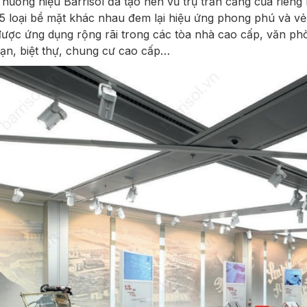
hương hiệu Barrisol đã tạo nên vũ trụ trần căng của riêng
5 loại bề mặt khác nhau đem lại hiệu ứng phong phú và vẻ
ược ứng dụng rộng rãi trong các tòa nhà cao cấp, văn p
ạn, biệt thự, chung cư cao cấp…