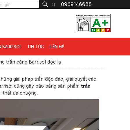
0969146688
N BARRISOL
TIN TỨC
LIÊN HỆ
g trần căng Barrisol độc lạ
hững giải pháp trần độc đáo, giải quyết các
Barrisol cũng gây bão bằng sản phẩm
trần
nội thất ưa chuộng.