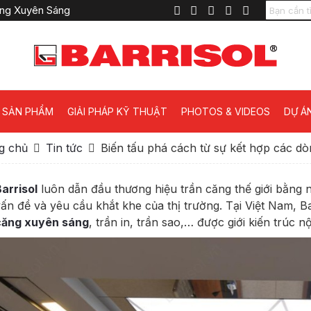
Căng Xuyên Sáng
SẢN PHẨM
GIẢI PHÁP KỸ THUẬT
PHOTOS & VIDEOS
DỰ Á
g chủ
Tin tức
Biến tấu phá cách từ sự kết hợp các dòn
arrisol
luôn dẫn đầu thương hiệu trần căng thế giới bằng n
ấn đề và yêu cầu khắt khe của thị trường. Tại Việt Nam, 
căng xuyên sáng
, trần in, trần sao,… được giới kiến trúc 