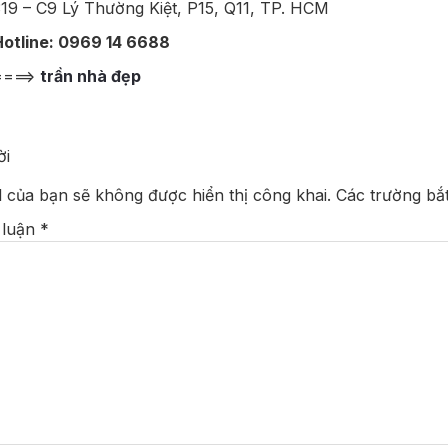
19 – C9 Lý Thường Kiệt, P15, Q11, TP. HCM
otline: 0969 14 6688
====>
trần nhà đẹp
ời
l của bạn sẽ không được hiển thị công khai.
Các trường bắ
 luận
*