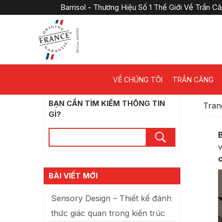
Barrisol - Thương Hiệu Số 1 Thế Giới Về Trần 
VỀ CHÚNG TÔI
TRẦN CĂNG
BẠN CẦN TÌM KIẾM THÔNG TIN
Tran
GÌ?
B
v
BÀI VIẾT MỚI
Sensory Design – Thiết kế đánh
thức giác quan trong kiến trúc