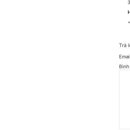
3
H
Trả l
Emai
Bình