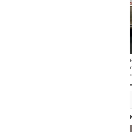
B
n
c