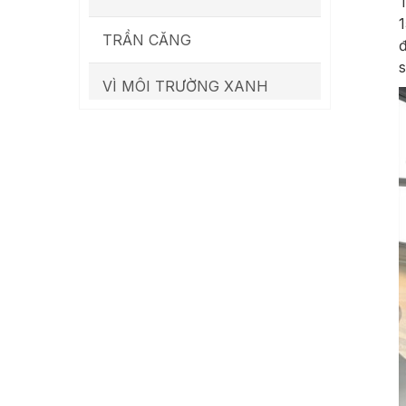
T
1
TRẦN CĂNG
đ
s
VÌ MÔI TRƯỜNG XANH