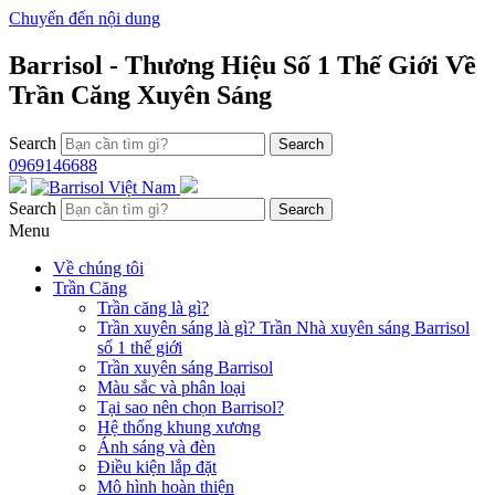
Chuyển đến nội dung
Barrisol - Thương Hiệu Số 1 Thế Giới Về
Trần Căng Xuyên Sáng
Search
0969146688
Search
Menu
Về chúng tôi
Trần Căng
Trần căng là gì?
Trần xuyên sáng là gì? Trần Nhà xuyên sáng Barrisol
số 1 thế giới
Trần xuyên sáng Barrisol
Màu sắc và phân loại
Tại sao nên chọn Barrisol?
Hệ thống khung xương
Ánh sáng và đèn
Điều kiện lắp đặt
Mô hình hoàn thiện