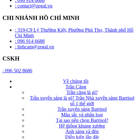
: 096 914 6688
: contact@zegal.vn
CHI NHÁNH HỒ CHÍ MINH
: 319-C9 Lý Thường Kiệt, Phường Phú Thọ, Thành phố Hồ
Chí Minh
: 096 914 6688
: linhcam@zegal.vn
CSKH
: 096 502 8686
Về chúng tôi
Trần Căng
Trần căng là gì?
Trần xuyên sáng là gì? Trần Nhà xuyên sáng Barrisol
số 1 thế giới
Trần xuyên sáng Barrisol
Màu sắc và phân loại
Tại sao nên chọn Barrisol?
Hệ thống khung xương
Ánh sáng và đèn
Điều kiện lắp đặt