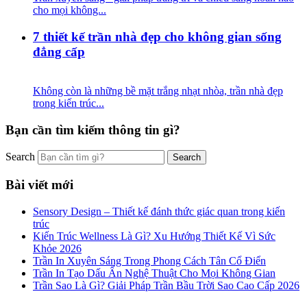
cho mọi không...
7 thiết kế trần nhà đẹp cho không gian sống
đẳng cấp
Không còn là những bề mặt trắng nhạt nhòa, trần nhà đẹp
trong kiến trúc...
Bạn cần tìm kiếm thông tin gì?
Search
Bài viết mới
Sensory Design – Thiết kế đánh thức giác quan trong kiến
trúc
Kiến Trúc Wellness Là Gì? Xu Hướng Thiết Kế Vì Sức
Khỏe 2026
Trần In Xuyên Sáng Trong Phong Cách Tân Cổ Điển
Trần In Tạo Dấu Ấn Nghệ Thuật Cho Mọi Không Gian
Trần Sao Là Gì? Giải Pháp Trần Bầu Trời Sao Cao Cấp 2026