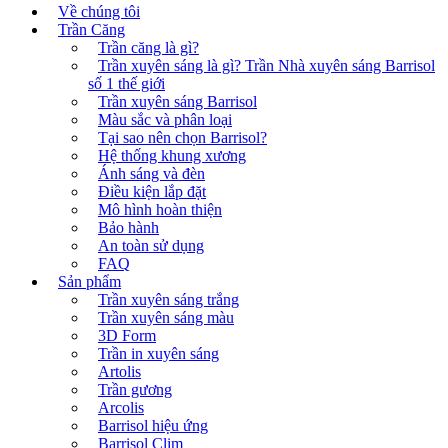
Về chúng tôi
Trần Căng
Trần căng là gì?
Trần xuyên sáng là gì? Trần Nhà xuyên sáng Barrisol
số 1 thế giới
Trần xuyên sáng Barrisol
Màu sắc và phân loại
Tại sao nên chọn Barrisol?
Hệ thống khung xương
Ánh sáng và đèn
Điều kiện lắp đặt
Mô hình hoàn thiện
Bảo hành
An toàn sử dụng
FAQ
Sản phẩm
Trần xuyên sáng trắng
Trần xuyên sáng màu
3D Form
Trần in xuyên sáng
Artolis
Trần gương
Arcolis
Barrisol hiệu ứng
Barrisol Clim