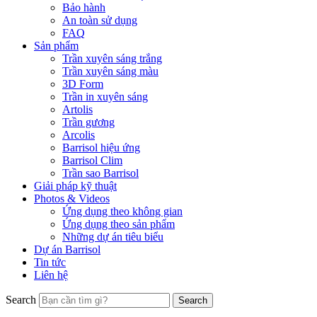
Bảo hành
An toàn sử dụng
FAQ
Sản phẩm
Trần xuyên sáng trắng
Trần xuyên sáng màu
3D Form
Trần in xuyên sáng
Artolis
Trần gương
Arcolis
Barrisol hiệu ứng
Barrisol Clim
Trần sao Barrisol
Giải pháp kỹ thuật
Photos & Videos
Ứng dụng theo không gian
Ứng dụng theo sản phẩm
Những dự án tiêu biểu
Dự án Barrisol
Tin tức
Liên hệ
Search