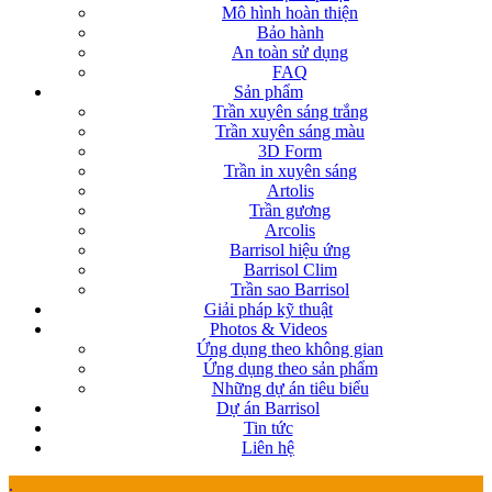
Mô hình hoàn thiện
Bảo hành
An toàn sử dụng
FAQ
Sản phẩm
Trần xuyên sáng trắng
Trần xuyên sáng màu
3D Form
Trần in xuyên sáng
Artolis
Trần gương
Arcolis
Barrisol hiệu ứng
Barrisol Clim
Trần sao Barrisol
Giải pháp kỹ thuật
Photos & Videos
Ứng dụng theo không gian
Ứng dụng theo sản phẩm
Những dự án tiêu biểu
Dự án Barrisol
Tin tức
Liên hệ
.