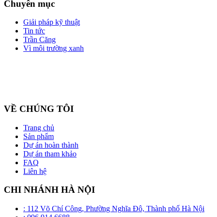
Chuyên mục
Giải pháp kỹ thuật
Tin tức
Trần Căng
Vì môi trường xanh
Công ty cổ phần ZEGAL là nhà đại diện độc quyền về phân phối
và lắp đặt sản phẩm trần căng BARRISOL duy nhất tại Việt Nam
VỀ CHÚNG TÔI
Trang chủ
Sản phẩm
Dự án hoàn thành
Dự án tham khảo
FAQ
Liên hệ
CHI NHÁNH HÀ NỘI
: 112 Võ Chí Công, Phường Nghĩa Đô, Thành phố Hà Nội