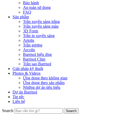
Bảo hành
An toàn sử dụng
FAQ
Sản phẩm
Trần xuyên sáng trắng
Trần xuyên sáng màu
3D Form
Trần in xuyên sáng
Artolis
Trần gương
Arcolis
Barrisol hiệu ứng
Barrisol Clim
Trần sao Barrisol
Giải pháp kỹ thuật
Photos & Videos
Ứng dụng theo không gian
Ứng dụng theo sản phẩm
Những dự án tiêu biểu
Dự án Barrisol
Tin tức
Liên hệ
Search