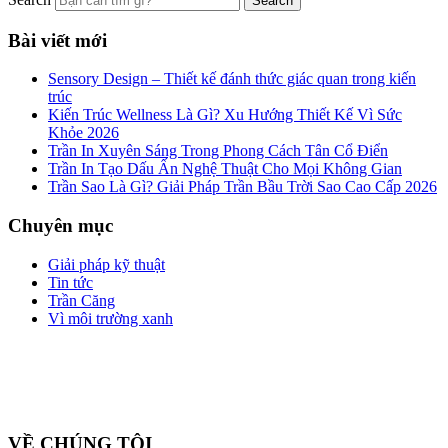
Bài viết mới
Sensory Design – Thiết kế đánh thức giác quan trong kiến
trúc
Kiến Trúc Wellness Là Gì? Xu Hướng Thiết Kế Vì Sức
Khỏe 2026
Trần In Xuyên Sáng Trong Phong Cách Tân Cổ Điển
Trần In Tạo Dấu Ấn Nghệ Thuật Cho Mọi Không Gian
Trần Sao Là Gì? Giải Pháp Trần Bầu Trời Sao Cao Cấp 2026
Chuyên mục
Giải pháp kỹ thuật
Tin tức
Trần Căng
Vì môi trường xanh
Công ty cổ phần ZEGAL là nhà đại diện độc quyền về phân phối
và lắp đặt sản phẩm trần căng BARRISOL duy nhất tại Việt Nam
VỀ CHÚNG TÔI