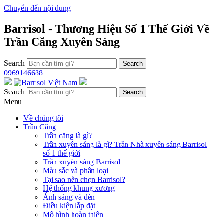
Chuyển đến nội dung
Barrisol - Thương Hiệu Số 1 Thế Giới Về
Trần Căng Xuyên Sáng
Search
0969146688
Search
Menu
Về chúng tôi
Trần Căng
Trần căng là gì?
Trần xuyên sáng là gì? Trần Nhà xuyên sáng Barrisol
số 1 thế giới
Trần xuyên sáng Barrisol
Màu sắc và phân loại
Tại sao nên chọn Barrisol?
Hệ thống khung xương
Ánh sáng và đèn
Điều kiện lắp đặt
Mô hình hoàn thiện