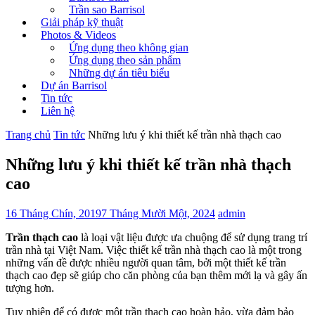
Trần sao Barrisol
Giải pháp kỹ thuật
Photos & Videos
Ứng dụng theo không gian
Ứng dụng theo sản phẩm
Những dự án tiêu biểu
Dự án Barrisol
Tin tức
Liên hệ
Trang chủ
Tin tức
Những lưu ý khi thiết kế trần nhà thạch cao
Những lưu ý khi thiết kế trần nhà thạch
cao
16 Tháng Chín, 2019
7 Tháng Mười Một, 2024
admin
Trần thạch cao
là loại vật liệu được ưa chuộng để sử dụng trang trí
trần nhà tại Việt Nam. Việc thiết kế trần nhà thạch cao là một trong
những vấn đề được nhiều người quan tâm, bởi một thiết kế trần
thạch cao đẹp sẽ giúp cho căn phòng của bạn thêm mới lạ và gây ấn
tượng hơn.
Tuy nhiên để có được một trần thạch cao hoàn hảo, vừa đảm bảo