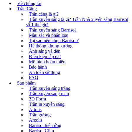
Về chúng tôi
Trần Căng
Trần căng là gì?
Trần xuyên sáng là gì? Trần Nhà xuyên sáng Barrisol
số 1 thế giới
Trần xuyên sáng Barrisol
Màu sắc và phân loại
Tại sao nên chọn Barrisol?
Hệ thống khung xương
Ánh sáng và đèn
Điều kiện lắp đặt
Mô hình hoàn thiện
Bảo hành
An toàn sử dụng
FAQ
Sản phẩm
Trần xuyên sáng trắng
Trần xuyên sáng màu
3D Form
Trần in xuyên sáng
Artolis
Trần gương
Arcolis
Barrisol hiệu ứng
Barrisol Clim