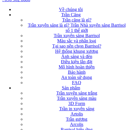
Về chúng tôi
Trần Căng
Trần căng là gì?
Trần xuyên sáng là gì? Trần Nhà xuyên sáng Barrisol
số 1 thế giới
Trần xuyên sáng Barrisol
Màu sắc và phân loại
Tại sao nên chọn Barrisol?
Hệ thống khung xương
Ánh sáng và đèn
Điều kiện lắp đặt
Mô hình hoàn thiện
Bảo hành
An toàn sử dụng
FAQ
Sản phẩm
Trần xuyên sáng trắng
Trần xuyên sáng màu
3D Form
Trần in xuyên sáng
Artolis
Trần gương
Arcolis
Barrisol hiệu ứng