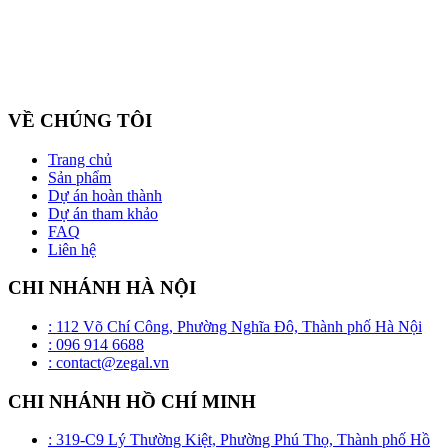
Công ty cổ phần ZEGAL là nhà đại diện độc quyền về phân phối
và lắp đặt sản phẩm trần căng BARRISOL duy nhất tại Việt Nam
VỀ CHÚNG TÔI
Trang chủ
Sản phẩm
Dự án hoàn thành
Dự án tham khảo
FAQ
Liên hệ
CHI NHÁNH HÀ NỘI
: 112 Võ Chí Công, Phường Nghĩa Đô, Thành phố Hà Nội
: 096 914 6688
: contact@zegal.vn
CHI NHÁNH HỒ CHÍ MINH
: 319-C9 Lý Thường Kiệt, Phường Phú Thọ, Thành phố Hồ