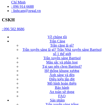
Chí Minh
: 096 914 6688
: linhcam@zegal.vn
CSKH
: 096 502 8686
Về chúng tôi
Trần Căng
Trần căng là gì?
Trần xuyên sáng là gì? Trần Nhà xuyên sáng Barrisol
số 1 thế giới
Trần xuyên sáng Barrisol
Màu sắc và phân loại
Tại sao nên chọn Barrisol?
Hệ thống khung xương
Ánh sáng và đèn
Điều kiện lắp đặt
Mô hình hoàn thiện
Bảo hành
An toàn sử dụng
FAQ
Sản phẩm
Trần xuyên sáng trắng