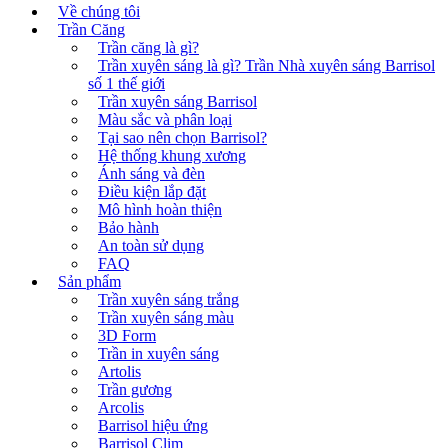
Về chúng tôi
Trần Căng
Trần căng là gì?
Trần xuyên sáng là gì? Trần Nhà xuyên sáng Barrisol
số 1 thế giới
Trần xuyên sáng Barrisol
Màu sắc và phân loại
Tại sao nên chọn Barrisol?
Hệ thống khung xương
Ánh sáng và đèn
Điều kiện lắp đặt
Mô hình hoàn thiện
Bảo hành
An toàn sử dụng
FAQ
Sản phẩm
Trần xuyên sáng trắng
Trần xuyên sáng màu
3D Form
Trần in xuyên sáng
Artolis
Trần gương
Arcolis
Barrisol hiệu ứng
Barrisol Clim