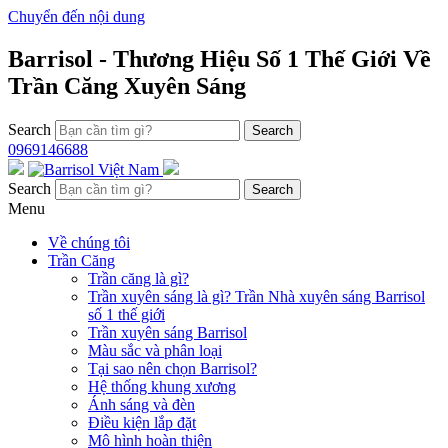
Chuyển đến nội dung
Barrisol - Thương Hiệu Số 1 Thế Giới Về
Trần Căng Xuyên Sáng
Search
0969146688
Search
Menu
Về chúng tôi
Trần Căng
Trần căng là gì?
Trần xuyên sáng là gì? Trần Nhà xuyên sáng Barrisol
số 1 thế giới
Trần xuyên sáng Barrisol
Màu sắc và phân loại
Tại sao nên chọn Barrisol?
Hệ thống khung xương
Ánh sáng và đèn
Điều kiện lắp đặt
Mô hình hoàn thiện