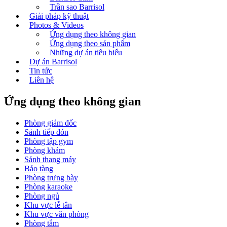
Trần sao Barrisol
Giải pháp kỹ thuật
Photos & Videos
Ứng dụng theo không gian
Ứng dụng theo sản phẩm
Những dự án tiêu biểu
Dự án Barrisol
Tin tức
Liên hệ
Ứng dụng theo không gian
Phòng giám đốc
Sảnh tiếp đón
Phòng tập gym
Phòng khám
Sảnh thang máy
Bảo tàng
Phòng trưng bày
Phòng karaoke
Phòng ngủ
Khu vực lễ tân
Khu vực văn phòng
Phòng tắm