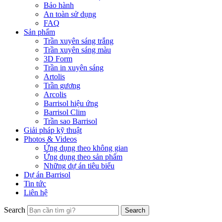
Bảo hành
An toàn sử dụng
FAQ
Sản phẩm
Trần xuyên sáng trắng
Trần xuyên sáng màu
3D Form
Trần in xuyên sáng
Artolis
Trần gương
Arcolis
Barrisol hiệu ứng
Barrisol Clim
Trần sao Barrisol
Giải pháp kỹ thuật
Photos & Videos
Ứng dụng theo không gian
Ứng dụng theo sản phẩm
Những dự án tiêu biểu
Dự án Barrisol
Tin tức
Liên hệ
Search