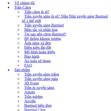
Về chúng tôi
Trần Căng
Trần căng là gì?
Trần xuyên sáng là gì? Trần Nhà xuyên sáng Barrisol
số 1 thế giới
Trần xuyên sáng Barrisol
Màu sắc và phân loại
Tại sao nên chọn Barrisol?
Hệ thống khung xương
Ánh sáng và đèn
Điều kiện lắp đặt
Mô hình hoàn thiện
Bảo hành
An toàn sử dụng
FAQ
Sản phẩm
Trần xuyên sáng trắng
Trần xuyên sáng màu
3D Form
Trần in xuyên sáng
Artolis
Trần gương
Arcolis
Barrisol hiệu ứng
Barrisol Clim