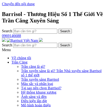
Chuyển đến nội dung
Barrisol - Thương Hiệu Số 1 Thế Giới Về
Trần Căng Xuyên Sáng
Search
0969146688
Search
Menu
Về chúng tôi
Trần Căng
Trần căng là gì?
Trần xuyên sáng là gì? Trần Nhà xuyên sáng Barrisol
số 1 thế giới
Trần xuyên sáng Barrisol
Màu sắc và phân loại
Tại sao nên chọn Barrisol?
Hệ thống khung xương
Ánh sáng và đèn
Điều kiện lắp đặt
Mô hình hoàn thiện