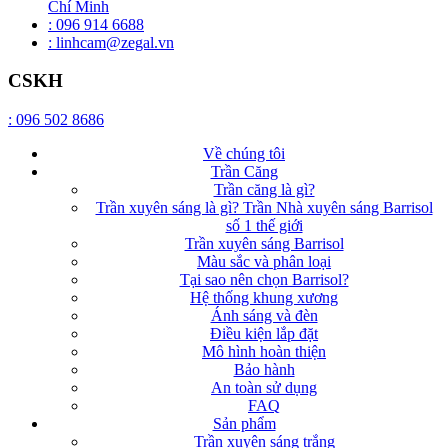
Chí Minh
: 096 914 6688
: linhcam@zegal.vn
CSKH
: 096 502 8686
Về chúng tôi
Trần Căng
Trần căng là gì?
Trần xuyên sáng là gì? Trần Nhà xuyên sáng Barrisol
số 1 thế giới
Trần xuyên sáng Barrisol
Màu sắc và phân loại
Tại sao nên chọn Barrisol?
Hệ thống khung xương
Ánh sáng và đèn
Điều kiện lắp đặt
Mô hình hoàn thiện
Bảo hành
An toàn sử dụng
FAQ
Sản phẩm
Trần xuyên sáng trắng