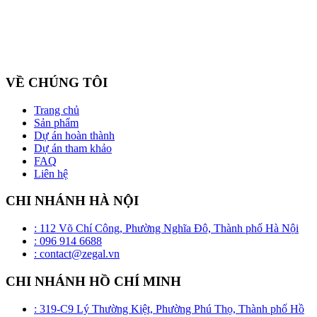
Công ty cổ phần ZEGAL là nhà đại diện độc quyền về phân phối
và lắp đặt sản phẩm trần căng BARRISOL duy nhất tại Việt Nam
VỀ CHÚNG TÔI
Trang chủ
Sản phẩm
Dự án hoàn thành
Dự án tham khảo
FAQ
Liên hệ
CHI NHÁNH HÀ NỘI
: 112 Võ Chí Công, Phường Nghĩa Đô, Thành phố Hà Nội
: 096 914 6688
: contact@zegal.vn
CHI NHÁNH HỒ CHÍ MINH
: 319-C9 Lý Thường Kiệt, Phường Phú Thọ, Thành phố Hồ