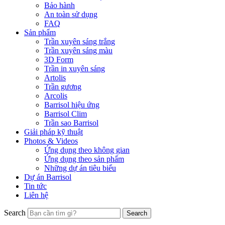
Bảo hành
An toàn sử dụng
FAQ
Sản phẩm
Trần xuyên sáng trắng
Trần xuyên sáng màu
3D Form
Trần in xuyên sáng
Artolis
Trần gương
Arcolis
Barrisol hiệu ứng
Barrisol Clim
Trần sao Barrisol
Giải pháp kỹ thuật
Photos & Videos
Ứng dụng theo không gian
Ứng dụng theo sản phẩm
Những dự án tiêu biểu
Dự án Barrisol
Tin tức
Liên hệ
Search