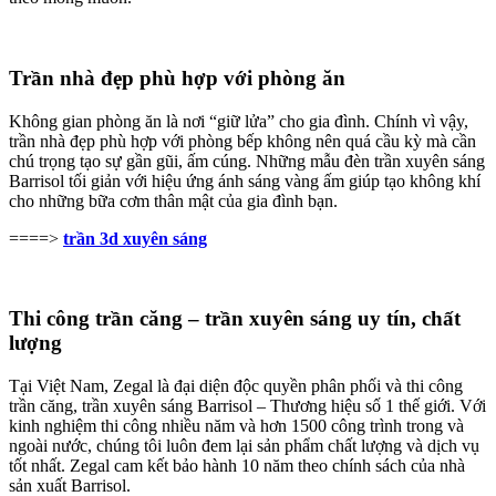
Trần nhà đẹp phù hợp với phòng ăn
Không gian phòng ăn là nơi “giữ lửa” cho gia đình. Chính vì vậy,
trần nhà đẹp phù hợp với phòng bếp không nên quá cầu kỳ mà cần
chú trọng tạo sự gần gũi, ấm cúng. Những mẫu đèn trần xuyên sáng
Barrisol tối giản với hiệu ứng ánh sáng vàng ấm giúp tạo không khí
cho những bữa cơm thân mật của gia đình bạn.
====>
trần 3d xuyên sáng
Thi công trần căng – trần xuyên sáng uy tín, chất
lượng
Tại Việt Nam, Zegal là đại diện độc quyền phân phối và thi công
trần căng, trần xuyên sáng Barrisol – Thương hiệu số 1 thế giới. Với
kinh nghiệm thi công nhiều năm và hơn 1500 công trình trong và
ngoài nước, chúng tôi luôn đem lại sản phẩm chất lượng và dịch vụ
tốt nhất.
Zegal cam kết bảo hành 10 năm theo chính sách của nhà
sản xuất Barrisol.