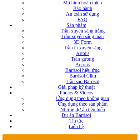
Mô hình hoàn thiện
Bảo hành
An toàn sử dụng
FAQ
Sản phẩm
Trần xuyên sáng trắng
Trần xuyên sáng màu
3D Form
Trần in xuyên sáng
Artolis
Trần gương
Arcolis
Barrisol hiệu ứng
Barrisol Clim
Trần sao Barrisol
Giải pháp kỹ thuật
Photos & Videos
Ứng dụng theo không gian
Ứng dụng theo sản phẩm
Những dự án tiêu biểu
Dự án Barrisol
Tin tức
Liên hệ
.