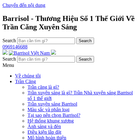
Chuyển đến nội dung
Barrisol - Thương Hiệu Số 1 Thế Giới Về
Trần Căng Xuyên Sáng
Search
0969146688
Search
Menu
Về chúng tôi
Trần Căng
Trần căng là gì?
Trần xuyên sáng là gì? Trần Nhà xuyên sáng Barrisol
số 1 thế giới
Trần xuyên sáng Barrisol
Màu sắc và phân loại
Tại sao nên chọn Barrisol?
Hệ thống khung xương
Ánh sáng và đèn
Điều kiện lắp đặt
Mô hình hoàn thiện