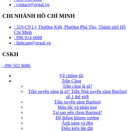
: contact@zegal.vn
CHI NHÁNH HỒ CHÍ MINH
: 319-C9 Lý Thường Kiệt, Phường Phú Thọ, Thành phố Hồ
Chí Minh
: 096 914 6688
: linhcam@zegal.vn
CSKH
: 096 502 8686
Về chúng tôi
Trần Căng
Trần căng là gì?
Trần xuyên sáng là gì? Trần Nhà xuyên sáng Barrisol
số 1 thế giới
Trần xuyên sáng Barrisol
Màu sắc và phân loại
Tại sao nên chọn Barrisol?
Hệ thống khung xương
Ánh sáng và đèn
Điều kiện lắp đặt