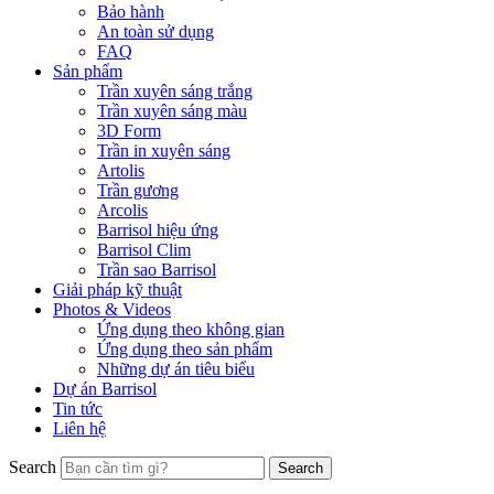
Bảo hành
An toàn sử dụng
FAQ
Sản phẩm
Trần xuyên sáng trắng
Trần xuyên sáng màu
3D Form
Trần in xuyên sáng
Artolis
Trần gương
Arcolis
Barrisol hiệu ứng
Barrisol Clim
Trần sao Barrisol
Giải pháp kỹ thuật
Photos & Videos
Ứng dụng theo không gian
Ứng dụng theo sản phẩm
Những dự án tiêu biểu
Dự án Barrisol
Tin tức
Liên hệ
Search