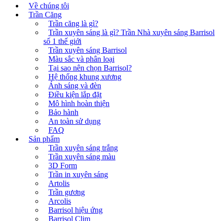
Về chúng tôi
Trần Căng
Trần căng là gì?
Trần xuyên sáng là gì? Trần Nhà xuyên sáng Barrisol
số 1 thế giới
Trần xuyên sáng Barrisol
Màu sắc và phân loại
Tại sao nên chọn Barrisol?
Hệ thống khung xương
Ánh sáng và đèn
Điều kiện lắp đặt
Mô hình hoàn thiện
Bảo hành
An toàn sử dụng
FAQ
Sản phẩm
Trần xuyên sáng trắng
Trần xuyên sáng màu
3D Form
Trần in xuyên sáng
Artolis
Trần gương
Arcolis
Barrisol hiệu ứng
Barrisol Clim