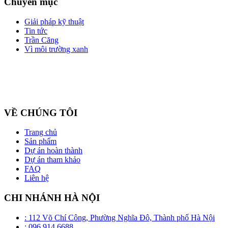
Chuyên mục
Giải pháp kỹ thuật
Tin tức
Trần Căng
Vì môi trường xanh
Công ty cổ phần ZEGAL là nhà đại diện độc quyền về phân phối
và lắp đặt sản phẩm trần căng BARRISOL duy nhất tại Việt Nam
VỀ CHÚNG TÔI
Trang chủ
Sản phẩm
Dự án hoàn thành
Dự án tham khảo
FAQ
Liên hệ
CHI NHÁNH HÀ NỘI
: 112 Võ Chí Công, Phường Nghĩa Đô, Thành phố Hà Nội
: 096 914 6688