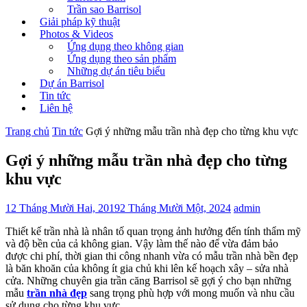
Trần sao Barrisol
Giải pháp kỹ thuật
Photos & Videos
Ứng dụng theo không gian
Ứng dụng theo sản phẩm
Những dự án tiêu biểu
Dự án Barrisol
Tin tức
Liên hệ
Trang chủ
Tin tức
Gợi ý những mẫu trần nhà đẹp cho từng khu vực
Gợi ý những mẫu trần nhà đẹp cho từng
khu vực
12 Tháng Mười Hai, 2019
2 Tháng Mười Một, 2024
admin
Thiết kế trần nhà là nhân tố quan trọng ảnh hưởng đến tính thẩm mỹ
và độ bền của cả không gian. Vậy làm thế nào để vừa đảm bảo
được chi phí, thời gian thi công nhanh vừa có mẫu trần nhà bền đẹp
là băn khoăn của không ít gia chủ khi lên kế hoạch xây – sửa nhà
cửa. Những chuyên gia trần căng Barrisol sẽ gợi ý cho bạn những
mẫu
trần nhà đẹp
sang trọng phù hợp với mong muốn và nhu cầu
sử dụng cho từng khu vực.