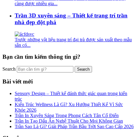
càng được nhiều gia...
Trần 3D xuyên sáng – Thiết kế trang trí trần
nhà đẹp đột phá
Trước những vật liệu trang trí đại trà được sản xuất theo mẫu
sẵn có...
Bạn cần tìm kiếm thông tin gì?
Search
Bài viết mới
Sensory Design – Thiết kế đánh thức giác quan trong kiến
trúc
Kiến Trúc Wellness Là Gì? Xu Hướng Thiết Kế Vì Sức
Khỏe 2026
Trần In Xuyên Sáng Trong Phong Cách Tân Cổ Điển
Trần In Tạo Dấu Ấn Nghệ Thuật Cho Mọi Không Gian
Trần Sao Là Gì? Giải Pháp Trần Bầu Trời Sao Cao Cấp 2026