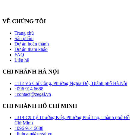
Công ty cổ phần ZEGAL là nhà đại diện độc quyền về phân phối
và lắp đặt sản phẩm trần căng BARRISOL duy nhất tại Việt Nam
VỀ CHÚNG TÔI
Trang chủ
Sản phẩm
Dự án hoàn thành
Dự án tham khảo
FAQ
Liên hệ
CHI NHÁNH HÀ NỘI
: 112 Võ Chí Công, Phường Nghĩa Đô, Thành phố Hà Nội
: 096 914 6688
: contact@zegal.vn
CHI NHÁNH HỒ CHÍ MINH
: 319-C9 Lý Thường Kiệt, Phường Phú Thọ, Thành phố Hồ
Chí Minh
: 096 914 6688
: linhcam@zegal.vn