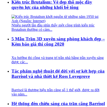
Kiến trúc Brutalism: Vẻ đẹp thô mộc đầy
quyền lực của những khối bê tông
Nhiều người lần đầu nhìn thấy một công trình kiến trúc
Brutalism thường có cảm...
5 Mẫu Trần 3D xuyên sáng phòng khách đẹp –
Kèm báo giá thi công 2020
Xu hướng thi công và trang trí trần nhà bằng trần xuyên sáng
được các...
Tác phẩm nghệ thuật để đời với sự kết hợp của
Barrisol và nhà thiết kế Ross Lovegrove
Barrisol là thương hiệu trần căng số 1 thế giới, được ra đời
vào năm...
Hệ thống đèn chiếu sáng của trần căng Barrisol