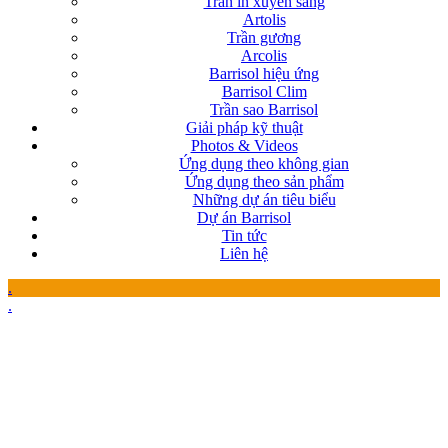
Trần in xuyên sáng
Artolis
Trần gương
Arcolis
Barrisol hiệu ứng
Barrisol Clim
Trần sao Barrisol
Giải pháp kỹ thuật
Photos & Videos
Ứng dụng theo không gian
Ứng dụng theo sản phẩm
Những dự án tiêu biểu
Dự án Barrisol
Tin tức
Liên hệ
.
.