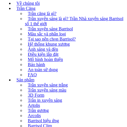
Về chúng tôi
Trần Căng
Trần căng là gì?
Trần xuyên sáng là gì? Trần Nhà xuyên sáng Barrisol
số 1 thế giới
Trần xuyên sáng Barrisol
Màu sắc và phân loại
Tại sao nên chọn Barrisol?
Hệ thống khung xương
Ánh sáng và đèn
Điều kiện lắp đặt
Mô hình hoàn thiện
Bảo hành
An toàn sử dụng
FAQ
Sản phẩm
Trần xuyên sáng trắng
Trần xuyên sáng màu
3D Form
Trần in xuyên sáng
Artolis
Trần gương
Arcolis
Barrisol hiệu ứng
Barrisol Clim