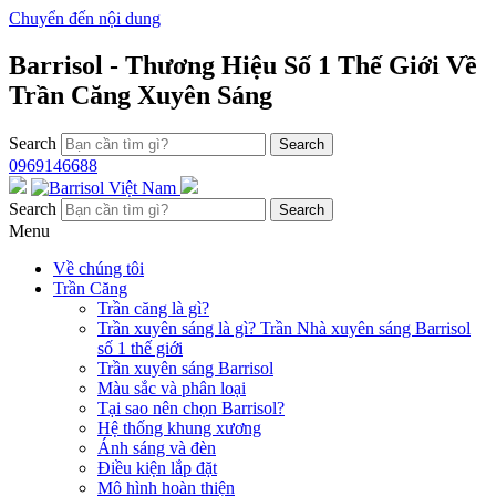
Chuyển đến nội dung
Barrisol - Thương Hiệu Số 1 Thế Giới Về
Trần Căng Xuyên Sáng
Search
0969146688
Search
Menu
Về chúng tôi
Trần Căng
Trần căng là gì?
Trần xuyên sáng là gì? Trần Nhà xuyên sáng Barrisol
số 1 thế giới
Trần xuyên sáng Barrisol
Màu sắc và phân loại
Tại sao nên chọn Barrisol?
Hệ thống khung xương
Ánh sáng và đèn
Điều kiện lắp đặt
Mô hình hoàn thiện