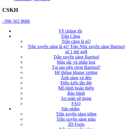
CSKH
: 096 502 8686
Về chúng tôi
Trần Căng
Trần căng là gì?
Trần xuyên sáng là gì? Trần Nhà xuyên sáng Barrisol
số 1 thế giới
Trần xuyên sáng Barrisol
Màu sắc và phân loại
Tại sao nên chọn Barrisol?
Hệ thống khung xương
Ánh sáng và đèn
Điều kiện lắp đặt
Mô hình hoàn thiện
Bảo hành
An toàn sử dụng
FAQ
Sản phẩm
Trần xuyên sáng trắng
Trần xuyên sáng màu
3D Form