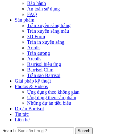
Bảo hành
An toàn sử dụng
FAQ
Sản phẩm
Trần xuyên sáng trắng
Trần xuyên sáng màu
3D Form
Trần in xuyên sáng
Artolis
Trần gương
Arcolis
Barrisol hiệu ứng
Barrisol Clim
Trần sao Barrisol
Giải pháp kỹ thuật
Photos & Videos
Ứng dụng theo không gian
Ứng dụng theo sản phẩm
Những dự án tiêu biểu
Dự án Barrisol
Tin tức
Liên hệ
Search