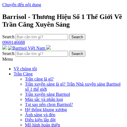
Chuyển đến nội dung
Barrisol - Thương Hiệu Số 1 Thế Giới Về
Trần Căng Xuyên Sáng
Search
0969146688
Search
Menu
Về chúng tôi
Trần Căng
Trần căng là gì?
Trần xuyên sáng là gì? Trần Nhà xuyên sáng Barrisol
số 1 thế giới
Trần xuyên sáng Barrisol
Màu sắc và phân loại
Tại sao nên chọn Barrisol?
Hệ thống khung xương
Ánh sáng và đèn
Điều kiện lắp đặt
Mô hình hoàn thiện