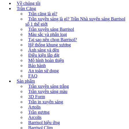
Về chúng tôi
Trần Căng
Trần căng là gì?
Trần xuyên sáng là gì? Trần Nhà xuyên sáng Barrisol
số 1 thế giới
Trần xuyên sáng Barrisol
Màu sắc và phân loại
Tại sao nên chọn Barrisol?
Hệ thống khung xương
Ánh sáng và đèn
Điều kiện lắp đặt
Mô hình hoàn thiện
Bảo hành
An toàn sử dụng
FAQ
Sản phẩm
Trần xuyên sáng trắng
Trần xuyên sáng màu
3D Form
Trần in xuyên sáng
Artolis
Trần gương
Arcolis
Barrisol hiệu ứng
Barrisol Clim