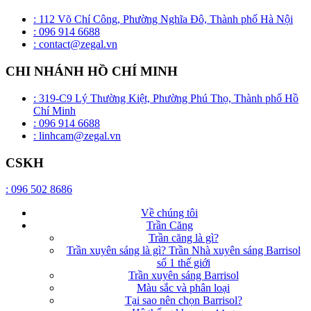
: 112 Võ Chí Công, Phường Nghĩa Đô, Thành phố Hà Nội
: 096 914 6688
: contact@zegal.vn
CHI NHÁNH HỒ CHÍ MINH
: 319-C9 Lý Thường Kiệt, Phường Phú Thọ, Thành phố Hồ
Chí Minh
: 096 914 6688
: linhcam@zegal.vn
CSKH
: 096 502 8686
Về chúng tôi
Trần Căng
Trần căng là gì?
Trần xuyên sáng là gì? Trần Nhà xuyên sáng Barrisol
số 1 thế giới
Trần xuyên sáng Barrisol
Màu sắc và phân loại
Tại sao nên chọn Barrisol?