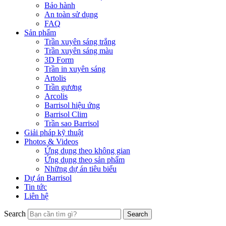
Bảo hành
An toàn sử dụng
FAQ
Sản phẩm
Trần xuyên sáng trắng
Trần xuyên sáng màu
3D Form
Trần in xuyên sáng
Artolis
Trần gương
Arcolis
Barrisol hiệu ứng
Barrisol Clim
Trần sao Barrisol
Giải pháp kỹ thuật
Photos & Videos
Ứng dụng theo không gian
Ứng dụng theo sản phẩm
Những dự án tiêu biểu
Dự án Barrisol
Tin tức
Liên hệ
Search