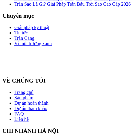
Trần Sao Là Gì? Giải Pháp Trần Bầu Trời Sao Cao Cấp 2026
Chuyên mục
Giải pháp kỹ thuật
Tin tức
Trần Căng
Vì môi trường xanh
Công ty cổ phần ZEGAL là nhà đại diện độc quyền về phân phối
và lắp đặt sản phẩm trần căng BARRISOL duy nhất tại Việt Nam
VỀ CHÚNG TÔI
Trang chủ
Sản phẩm
Dự án hoàn thành
Dự án tham khảo
FAQ
Liên hệ
CHI NHÁNH HÀ NỘI