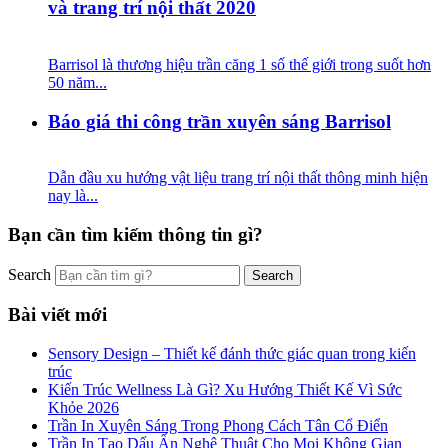
và trang trí nội thất 2020
Barrisol là thương hiệu trần căng 1 số thế giới trong suốt hơn
50 năm...
Báo giá thi công trần xuyên sáng Barrisol
Dẫn đầu xu hướng vật liệu trang trí nội thất thông minh hiện
nay là...
Bạn cần tìm kiếm thông tin gì?
Search
Bài viết mới
Sensory Design – Thiết kế đánh thức giác quan trong kiến
trúc
Kiến Trúc Wellness Là Gì? Xu Hướng Thiết Kế Vì Sức
Khỏe 2026
Trần In Xuyên Sáng Trong Phong Cách Tân Cổ Điển
Trần In Tạo Dấu Ấn Nghệ Thuật Cho Mọi Không Gian