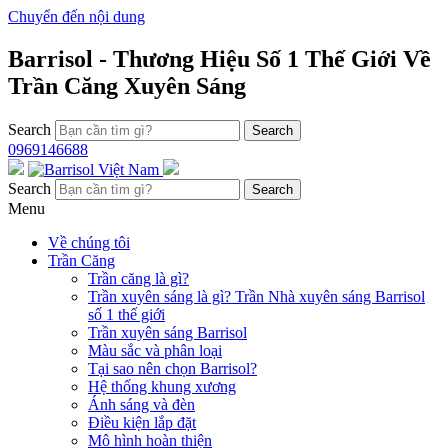
Chuyển đến nội dung
Barrisol - Thương Hiệu Số 1 Thế Giới Về
Trần Căng Xuyên Sáng
Search
0969146688
Search
Menu
Về chúng tôi
Trần Căng
Trần căng là gì?
Trần xuyên sáng là gì? Trần Nhà xuyên sáng Barrisol
số 1 thế giới
Trần xuyên sáng Barrisol
Màu sắc và phân loại
Tại sao nên chọn Barrisol?
Hệ thống khung xương
Ánh sáng và đèn
Điều kiện lắp đặt
Mô hình hoàn thiện