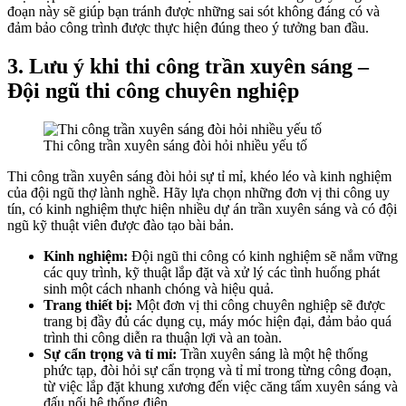
đoạn này sẽ giúp bạn tránh được những sai sót không đáng có và
đảm bảo công trình được thực hiện đúng theo ý tưởng ban đầu.
3. Lưu ý khi thi công trần xuyên sáng –
Đội ngũ thi công chuyên nghiệp
Thi công trần xuyên sáng đòi hỏi nhiều yếu tố
Thi công trần xuyên sáng đòi hỏi sự tỉ mỉ, khéo léo và kinh nghiệm
của đội ngũ thợ lành nghề. Hãy lựa chọn những đơn vị thi công uy
tín, có kinh nghiệm thực hiện nhiều dự án trần xuyên sáng và có đội
ngũ kỹ thuật viên được đào tạo bài bản.
Kinh nghiệm:
Đội ngũ thi công có kinh nghiệm sẽ nắm vững
các quy trình, kỹ thuật lắp đặt và xử lý các tình huống phát
sinh một cách nhanh chóng và hiệu quả.
Trang thiết bị:
Một đơn vị thi công chuyên nghiệp sẽ được
trang bị đầy đủ các dụng cụ, máy móc hiện đại, đảm bảo quá
trình thi công diễn ra thuận lợi và an toàn.
Sự cẩn trọng và tỉ mỉ:
Trần xuyên sáng là một hệ thống
phức tạp, đòi hỏi sự cẩn trọng và tỉ mỉ trong từng công đoạn,
từ việc lắp đặt khung xương đến việc căng tấm xuyên sáng và
đấu nối hệ thống điện.