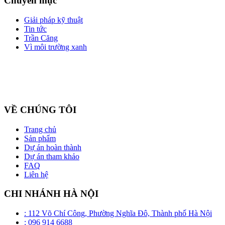
Chuyên mục
Giải pháp kỹ thuật
Tin tức
Trần Căng
Vì môi trường xanh
Công ty cổ phần ZEGAL là nhà đại diện độc quyền về phân phối
và lắp đặt sản phẩm trần căng BARRISOL duy nhất tại Việt Nam
VỀ CHÚNG TÔI
Trang chủ
Sản phẩm
Dự án hoàn thành
Dự án tham khảo
FAQ
Liên hệ
CHI NHÁNH HÀ NỘI
: 112 Võ Chí Công, Phường Nghĩa Đô, Thành phố Hà Nội
: 096 914 6688