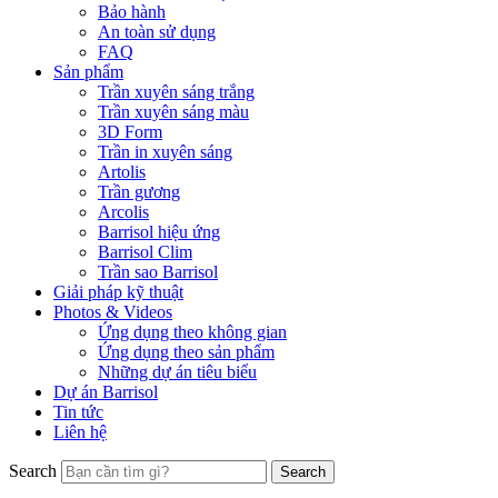
Bảo hành
An toàn sử dụng
FAQ
Sản phẩm
Trần xuyên sáng trắng
Trần xuyên sáng màu
3D Form
Trần in xuyên sáng
Artolis
Trần gương
Arcolis
Barrisol hiệu ứng
Barrisol Clim
Trần sao Barrisol
Giải pháp kỹ thuật
Photos & Videos
Ứng dụng theo không gian
Ứng dụng theo sản phẩm
Những dự án tiêu biểu
Dự án Barrisol
Tin tức
Liên hệ
Search