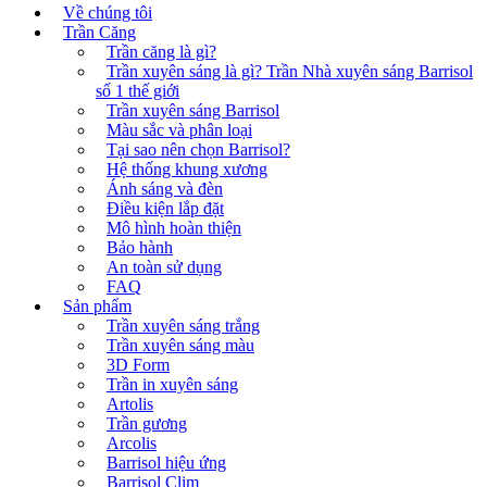
Về chúng tôi
Trần Căng
Trần căng là gì?
Trần xuyên sáng là gì? Trần Nhà xuyên sáng Barrisol
số 1 thế giới
Trần xuyên sáng Barrisol
Màu sắc và phân loại
Tại sao nên chọn Barrisol?
Hệ thống khung xương
Ánh sáng và đèn
Điều kiện lắp đặt
Mô hình hoàn thiện
Bảo hành
An toàn sử dụng
FAQ
Sản phẩm
Trần xuyên sáng trắng
Trần xuyên sáng màu
3D Form
Trần in xuyên sáng
Artolis
Trần gương
Arcolis
Barrisol hiệu ứng
Barrisol Clim