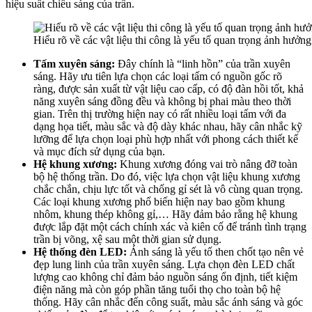
hiệu suất chiếu sáng của trần.
Hiểu rõ về các vật liệu thi công là yếu tố quan trọng ảnh hưởn
Tấm xuyên sáng:
Đây chính là “linh hồn” của trần xuyên
sáng. Hãy ưu tiên lựa chọn các loại tấm có nguồn gốc rõ
ràng, được sản xuất từ vật liệu cao cấp, có độ đàn hồi tốt, khả
năng xuyên sáng đồng đều và không bị phai màu theo thời
gian. Trên thị trường hiện nay có rất nhiều loại tấm với đa
dạng họa tiết, màu sắc và độ dày khác nhau, hãy cân nhắc kỹ
lưỡng để lựa chọn loại phù hợp nhất với phong cách thiết kế
và mục đích sử dụng của bạn.
Hệ khung xương:
Khung xương đóng vai trò nâng đỡ toàn
bộ hệ thống trần. Do đó, việc lựa chọn vật liệu khung xương
chắc chắn, chịu lực tốt và chống gỉ sét là vô cùng quan trọng.
Các loại khung xương phổ biến hiện nay bao gồm khung
nhôm, khung thép không gỉ,… Hãy đảm bảo rằng hệ khung
được lắp đặt một cách chính xác và kiên cố để tránh tình trạng
trần bị võng, xệ sau một thời gian sử dụng.
Hệ thống đèn LED:
Ánh sáng là yếu tố then chốt tạo nên vẻ
đẹp lung linh của trần xuyên sáng. Lựa chọn đèn LED chất
lượng cao không chỉ đảm bảo nguồn sáng ổn định, tiết kiệm
điện năng mà còn góp phần tăng tuổi thọ cho toàn bộ hệ
thống. Hãy cân nhắc đến công suất, màu sắc ánh sáng và góc