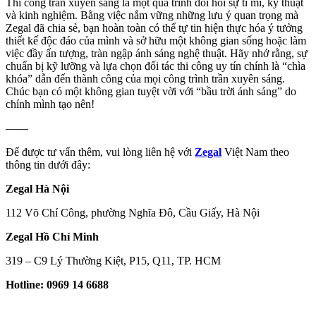
Thi công trần xuyên sáng là một quá trình đòi hỏi sự tỉ mỉ, kỹ thuật
và kinh nghiệm. Bằng việc nắm vững những lưu ý quan trọng mà
Zegal đã chia sẻ, bạn hoàn toàn có thể tự tin hiện thực hóa ý tưởng
thiết kế độc đáo của mình và sở hữu một không gian sống hoặc làm
việc đầy ấn tượng, tràn ngập ánh sáng nghệ thuật. Hãy nhớ rằng, sự
chuẩn bị kỹ lưỡng và lựa chọn đối tác thi công uy tín chính là “chìa
khóa” dẫn đến thành công của mọi công trình trần xuyên sáng.
Chúc bạn có một không gian tuyệt vời với “bầu trời ánh sáng” do
chính mình tạo nên!
——
Để được tư vấn thêm, vui lòng liên hệ với
Zegal
Việt Nam theo
thông tin dưới đây:
Zegal Hà Nội
112 Võ Chí Công, phường Nghĩa Đô, Cầu Giấy, Hà Nội
Zegal Hồ Chí Minh
319 – C9 Lý Thường Kiệt, P15, Q11, TP. HCM
Hotline: 0969 14 6688