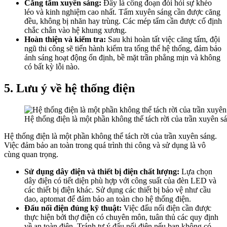
Căng tấm xuyên sáng:
Đây là công đoạn đòi hỏi sự khéo
léo và kinh nghiệm cao nhất. Tấm xuyên sáng cần được căng
đều, không bị nhăn hay trùng. Các mép tấm cần được cố định
chắc chắn vào hệ khung xương.
Hoàn thiện và kiểm tra:
Sau khi hoàn tất việc căng tấm, đội
ngũ thi công sẽ tiến hành kiểm tra tổng thể hệ thống, đảm bảo
ánh sáng hoạt động ổn định, bề mặt trần phẳng mịn và không
có bất kỳ lỗi nào.
5. Lưu ý về hệ thống điện
Hệ thống điện là một phần không thể tách rời của trần xuyên s
Hệ thống điện là một phần không thể tách rời của trần xuyên sáng.
Việc đảm bảo an toàn trong quá trình thi công và sử dụng là vô
cùng quan trọng.
Sử dụng dây điện và thiết bị điện chất lượng:
Lựa chọn
dây điện có tiết diện phù hợp với công suất của đèn LED và
các thiết bị điện khác. Sử dụng các thiết bị bảo vệ như cầu
dao, aptomat để đảm bảo an toàn cho hệ thống điện.
Đấu nối điện đúng kỹ thuật:
Việc đấu nối điện cần được
thực hiện bởi thợ điện có chuyên môn, tuân thủ các quy định
về an toàn điện. Tránh tự ý đấu nối điện nếu bạn không có