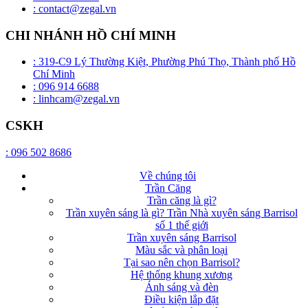
: contact@zegal.vn
CHI NHÁNH HỒ CHÍ MINH
: 319-C9 Lý Thường Kiệt, Phường Phú Thọ, Thành phố Hồ
Chí Minh
: 096 914 6688
: linhcam@zegal.vn
CSKH
: 096 502 8686
Về chúng tôi
Trần Căng
Trần căng là gì?
Trần xuyên sáng là gì? Trần Nhà xuyên sáng Barrisol
số 1 thế giới
Trần xuyên sáng Barrisol
Màu sắc và phân loại
Tại sao nên chọn Barrisol?
Hệ thống khung xương
Ánh sáng và đèn
Điều kiện lắp đặt