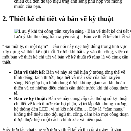
chiếu của đèn để tạo hiệu ứng ánh sáng phù hợp với mong
muốn của bạn.
2. Thiết kế chi tiết và bản vẽ kỹ thuật
Lưu ý khi thi công trần xuyên sáng – Bản vẽ thiết kế chi tiết và
“Sai một ly, đi một dặm” – câu nói này đặc biệt đúng trong lĩnh vực
xây dựng và thiết kế nội thất. Trước khi bắt tay vào thi công, việc có
một bản vẽ thiết kế chi tiết và bản vẽ kỹ thuật rõ ràng là vô cùng cần
thiết.
Bản vẽ thiết kế:
Bản vẽ này sẽ thể hiện ý tưởng tổng thể về
hình dáng, kích thước, họa tiết và màu sắc của trần xuyên
sáng. Nó giúp bạn hình dung được không gian sau khi hoàn
thiện và có những điều chỉnh cần thiết trước khi thi công thực
tế.
Bản vẽ kỹ thuật:
Bản vẽ này cung cấp các thông số kỹ thuật
chi tiết về kích thước các bộ phận, vị trí lắp đặt khung xương,
hệ thống đèn LED, vị trí kết nối điện,… Đây là “cẩm nang”
không thể thiếu cho đội ngũ thi công, đảm bảo mọi công đoạn
được thực hiện một cách chính xác và hiệu quả.
Việc hợp tác chặt chẽ với đơn vị thiết kế và thi công ngay từ giai