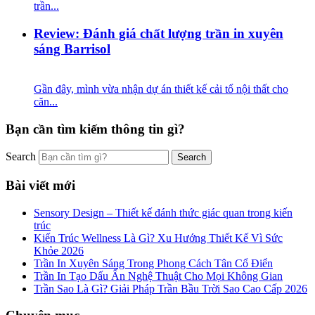
trần...
Review: Đánh giá chất lượng trần in xuyên
sáng Barrisol
Gần đây, mình vừa nhận dự án thiết kế cải tổ nội thất cho
căn...
Bạn cần tìm kiếm thông tin gì?
Search
Bài viết mới
Sensory Design – Thiết kế đánh thức giác quan trong kiến
trúc
Kiến Trúc Wellness Là Gì? Xu Hướng Thiết Kế Vì Sức
Khỏe 2026
Trần In Xuyên Sáng Trong Phong Cách Tân Cổ Điển
Trần In Tạo Dấu Ấn Nghệ Thuật Cho Mọi Không Gian
Trần Sao Là Gì? Giải Pháp Trần Bầu Trời Sao Cao Cấp 2026