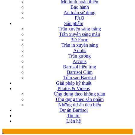
Mô hình hoàn thiện
Bảo hành
An toàn sử dụng
FAQ
Sản phẩm
Trần xuyên sáng trắng
Trần xuyên sáng màu
3D Form
Trần in xuyên sáng
Artolis
Trần gương
Arcolis
Barrisol hiệu ứng
Barrisol Clim
Trần sao Barrisol
Giải pháp kỹ thuật
Photos & Videos
Ứng dụng theo không gian
Ứng dụng theo sản phẩm
Những dự án tiêu biểu
Dự án Barrisol
Tin tức
Liên hệ
.