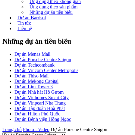
Ứng dụng theo không gian
Ứng dụng theo sản phẩm
Những dự án tiêu biểu
Dự án Barrisol
Tin tức
Liên hệ
Những dự án tiêu biểu
Dự án Menas Mall
Dự án Porsche Centre Saigon
Dự án Techcombank
Dự án Vincom Center Metropolis
Dự án Thiso Mall
Dự án Mekong Capital
Dự án Lim Tower 3
Dự án Nhà hát Hồ Gươm
Dự án Vinhomes Smart City
Dự án Vinpearl Nha Trang
Dự án Tập đoàn Hoà Phát
Dự án Hilton Phú Quốc
Dự án Bệnh viện Hồng Ngọc
Trang chủ
Photo - Video
Dự án Porsche Centre Saigon