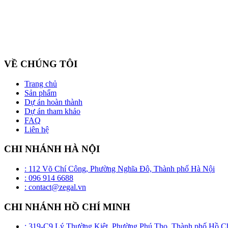
Công ty cổ phần ZEGAL là nhà đại diện độc quyền về phân phối và
VỀ CHÚNG TÔI
Trang chủ
Sản phẩm
Dự án hoàn thành
Dự án tham khảo
FAQ
Liên hệ
CHI NHÁNH HÀ NỘI
: 112 Võ Chí Công, Phường Nghĩa Đô, Thành phố Hà Nội
: 096 914 6688
: contact@zegal.vn
CHI NHÁNH HỒ CHÍ MINH
: 319-C9 Lý Thường Kiệt, Phường Phú Thọ, Thành phố Hồ C