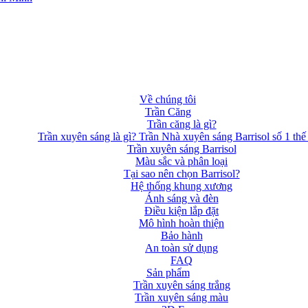
Về chúng tôi
Trần Căng
Trần căng là gì?
Trần xuyên sáng là gì? Trần Nhà xuyên sáng Barrisol số 1 thế 
Trần xuyên sáng Barrisol
Màu sắc và phân loại
Tại sao nên chọn Barrisol?
Hệ thống khung xương
Ánh sáng và đèn
Điều kiện lắp đặt
Mô hình hoàn thiện
Bảo hành
An toàn sử dụng
FAQ
Sản phẩm
Trần xuyên sáng trắng
Trần xuyên sáng màu