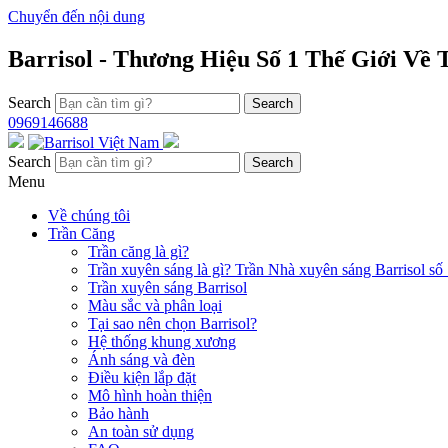
Chuyển đến nội dung
Barrisol - Thương Hiệu Số 1 Thế Giới Về
Search
0969146688
Search
Menu
Về chúng tôi
Trần Căng
Trần căng là gì?
Trần xuyên sáng là gì? Trần Nhà xuyên sáng Barrisol số 
Trần xuyên sáng Barrisol
Màu sắc và phân loại
Tại sao nên chọn Barrisol?
Hệ thống khung xương
Ánh sáng và đèn
Điều kiện lắp đặt
Mô hình hoàn thiện
Bảo hành
An toàn sử dụng