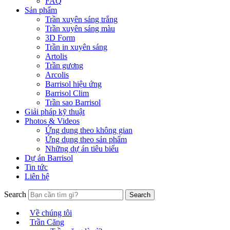
FAQ
Sản phẩm
Trần xuyên sáng trắng
Trần xuyên sáng màu
3D Form
Trần in xuyên sáng
Artolis
Trần gương
Arcolis
Barrisol hiệu ứng
Barrisol Clim
Trần sao Barrisol
Giải pháp kỹ thuật
Photos & Videos
Ứng dụng theo không gian
Ứng dụng theo sản phẩm
Những dự án tiêu biểu
Dự án Barrisol
Tin tức
Liên hệ
Search
Về chúng tôi
Trần Căng