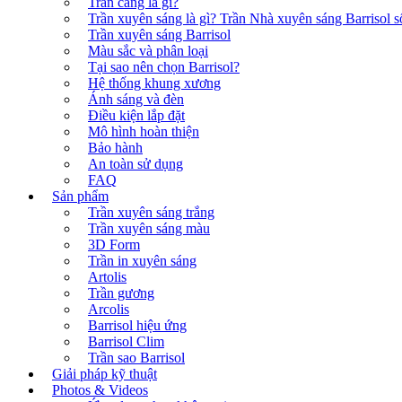
Trần căng là gì?
Trần xuyên sáng là gì? Trần Nhà xuyên sáng Barrisol số
Trần xuyên sáng Barrisol
Màu sắc và phân loại
Tại sao nên chọn Barrisol?
Hệ thống khung xương
Ánh sáng và đèn
Điều kiện lắp đặt
Mô hình hoàn thiện
Bảo hành
An toàn sử dụng
FAQ
Sản phẩm
Trần xuyên sáng trắng
Trần xuyên sáng màu
3D Form
Trần in xuyên sáng
Artolis
Trần gương
Arcolis
Barrisol hiệu ứng
Barrisol Clim
Trần sao Barrisol
Giải pháp kỹ thuật
Photos & Videos