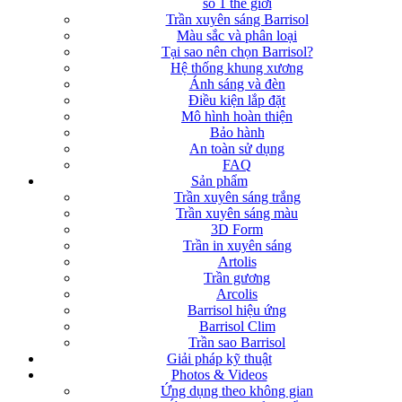
số 1 thế giới
Trần xuyên sáng Barrisol
Màu sắc và phân loại
Tại sao nên chọn Barrisol?
Hệ thống khung xương
Ánh sáng và đèn
Điều kiện lắp đặt
Mô hình hoàn thiện
Bảo hành
An toàn sử dụng
FAQ
Sản phẩm
Trần xuyên sáng trắng
Trần xuyên sáng màu
3D Form
Trần in xuyên sáng
Artolis
Trần gương
Arcolis
Barrisol hiệu ứng
Barrisol Clim
Trần sao Barrisol
Giải pháp kỹ thuật
Photos & Videos
Ứng dụng theo không gian