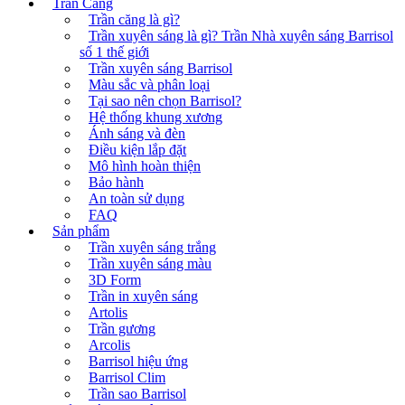
Trần Căng
Trần căng là gì?
Trần xuyên sáng là gì? Trần Nhà xuyên sáng Barrisol
số 1 thế giới
Trần xuyên sáng Barrisol
Màu sắc và phân loại
Tại sao nên chọn Barrisol?
Hệ thống khung xương
Ánh sáng và đèn
Điều kiện lắp đặt
Mô hình hoàn thiện
Bảo hành
An toàn sử dụng
FAQ
Sản phẩm
Trần xuyên sáng trắng
Trần xuyên sáng màu
3D Form
Trần in xuyên sáng
Artolis
Trần gương
Arcolis
Barrisol hiệu ứng
Barrisol Clim
Trần sao Barrisol