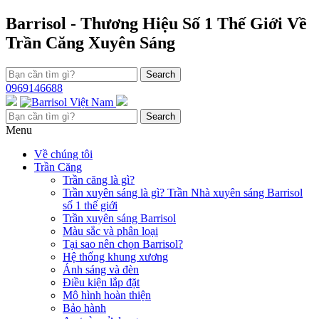
Chuyển
Barrisol - Thương Hiệu Số 1 Thế Giới Về
đến
Trần Căng Xuyên Sáng
nội
dung
Search
0969146688
Search
Menu
Về chúng tôi
Trần Căng
Trần căng là gì?
Trần xuyên sáng là gì? Trần Nhà xuyên sáng Barrisol
số 1 thế giới
Trần xuyên sáng Barrisol
Màu sắc và phân loại
Tại sao nên chọn Barrisol?
Hệ thống khung xương
Ánh sáng và đèn
Điều kiện lắp đặt
Mô hình hoàn thiện
Bảo hành