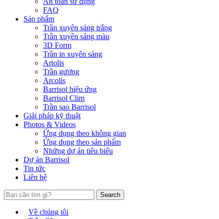
An toàn sử dụng
FAQ
Sản phẩm
Trần xuyên sáng trắng
Trần xuyên sáng màu
3D Form
Trần in xuyên sáng
Artolis
Trần gương
Arcolis
Barrisol hiệu ứng
Barrisol Clim
Trần sao Barrisol
Giải pháp kỹ thuật
Photos & Videos
Ứng dụng theo không gian
Ứng dụng theo sản phẩm
Những dự án tiêu biểu
Dự án Barrisol
Tin tức
Liên hệ
Search
Về chúng tôi