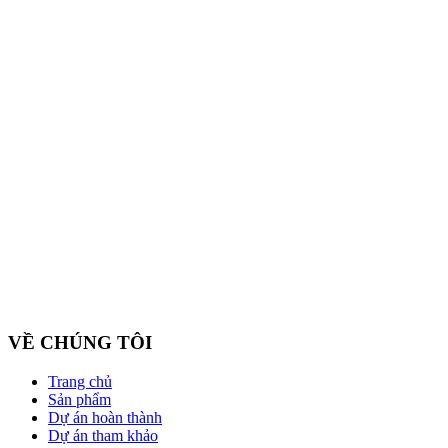
Công ty cổ phần ZEGAL là nhà đại diện độc quyền về phân phối
và lắp đặt sản phẩm trần căng BARRISOL duy nhất tại Việt Nam
VỀ CHÚNG TÔI
Trang chủ
Sản phẩm
Dự án hoàn thành
Dự án tham khảo