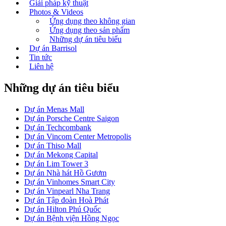
Giải pháp kỹ thuật
Photos & Videos
Ứng dụng theo không gian
Ứng dụng theo sản phẩm
Những dự án tiêu biểu
Dự án Barrisol
Tin tức
Liên hệ
Những dự án tiêu biểu
Dự án Menas Mall
Dự án Porsche Centre Saigon
Dự án Techcombank
Dự án Vincom Center Metropolis
Dự án Thiso Mall
Dự án Mekong Capital
Dự án Lim Tower 3
Dự án Nhà hát Hồ Gươm
Dự án Vinhomes Smart City
Dự án Vinpearl Nha Trang
Dự án Tập đoàn Hoà Phát
Dự án Hilton Phú Quốc
Dự án Bệnh viện Hồng Ngọc