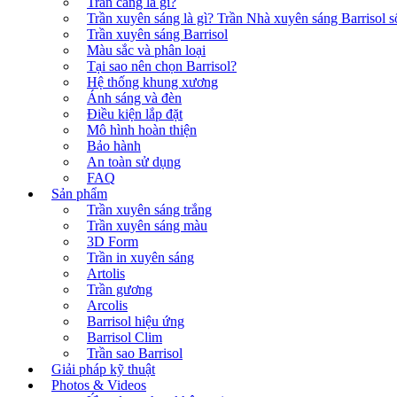
Trần căng là gì?
Trần xuyên sáng là gì? Trần Nhà xuyên sáng Barrisol số
Trần xuyên sáng Barrisol
Màu sắc và phân loại
Tại sao nên chọn Barrisol?
Hệ thống khung xương
Ánh sáng và đèn
Điều kiện lắp đặt
Mô hình hoàn thiện
Bảo hành
An toàn sử dụng
FAQ
Sản phẩm
Trần xuyên sáng trắng
Trần xuyên sáng màu
3D Form
Trần in xuyên sáng
Artolis
Trần gương
Arcolis
Barrisol hiệu ứng
Barrisol Clim
Trần sao Barrisol
Giải pháp kỹ thuật
Photos & Videos