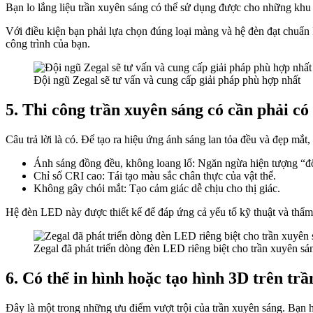
Bạn lo lắng liệu trần xuyên sáng có thể sử dụng được cho những khu 
Với điều kiện bạn phải lựa chọn đúng loại màng và hệ đèn đạt chuẩn 
công trình của bạn.
Đội ngũ Zegal sẽ tư vấn và cung cấp giải pháp phù hợp nhất
5. Thi công trần xuyên sáng có cần phải c
Câu trả lời là có. Để tạo ra hiệu ứng ánh sáng lan tỏa đều và đẹp m
Ánh sáng đồng đều, không loang lổ: Ngăn ngừa hiện tượng “đ
Chỉ số CRI cao: Tái tạo màu sắc chân thực của vật thể.
Không gây chói mắt: Tạo cảm giác dễ chịu cho thị giác.
Hệ đèn LED này được thiết kế để đáp ứng cả yếu tố kỹ thuật và thẩm
Zegal đã phát triển dòng đèn LED riêng biệt cho trần xuyên sá
6. Có thể in hình hoặc tạo hình 3D trên tr
Đây là một trong những ưu điểm vượt trội của trần xuyên sáng. Bạn h