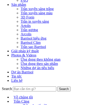
FAQ
Sản phẩm
Trần xuyên sáng trắng
Trần xuyên sáng màu
3D Form
Trần in xuyên sáng
Artolis
Trần gương
Arcolis
Barrisol hiệu ứng
Barrisol Clim
Trần sao Barrisol
Giải pháp kỹ thuật
Photos & Videos
Ứng dụng theo không gian
Ứng dụng theo sản phẩm
Những dự án tiêu biểu
Dự án Barrisol
Tin tức
Liên hệ
Search
Về chúng tôi
Trần Căng