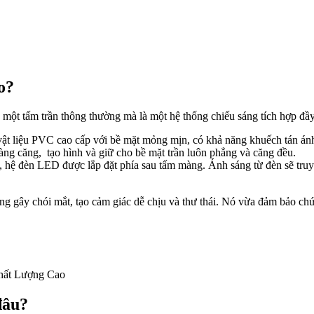
o?
 một tấm trần thông thường mà là một hệ thống chiếu sáng tích hợp đầy
vật liệu PVC cao cấp với bề mặt mỏng mịn, có khả năng khuếch tán án
g căng, tạo hình và giữ cho bề mặt trần luôn phẳng và căng đều.
hệ đèn LED được lắp đặt phía sau tấm màng. Ánh sáng từ đèn sẽ truyề
ông gây chói mắt, tạo cảm giác dễ chịu và thư thái. Nó vừa đảm bảo c
hất Lượng Cao
đâu?