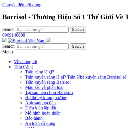
Chuyển đến nội dung
Barrisol - Thương Hiệu Số 1 Thế Giới Về
Search
0969146688
Search
Menu
Về chúng tôi
Trần Căng
Trần căng là gì?
Trần xuyên sáng là gì? Trần Nhà xuyên sáng Barrisol số 
Trần xuyên sáng Barrisol
Màu sắc và phân loại
Tại sao nên chọn Barrisol?
Hệ thống khung xương
Ánh sáng và đèn
Điều kiện lắp đặt
Mô hình hoàn thiện
Bảo hành
An toàn sử dụng