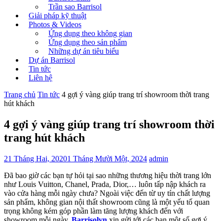
Trần sao Barrisol
Giải pháp kỹ thuật
Photos & Videos
Ứng dụng theo không gian
Ứng dụng theo sản phẩm
Những dự án tiêu biểu
Dự án Barrisol
Tin tức
Liên hệ
Trang chủ
Tin tức
4 gợi ý vàng giúp trang trí showroom thời trang
hút khách
4 gợi ý vàng giúp trang trí showroom thời
trang hút khách
21 Tháng Hai, 2020
1 Tháng Mười Một, 2024
admin
Đã bao giờ các bạn tự hỏi tại sao những thương hiệu thời trang lớn
như Louis Vuitton, Chanel, Prada, Dior,… luôn tấp nập khách ra
vào cửa hàng mỗi ngày chưa? Ngoài việc đến từ uy tín chất lượng
sản phẩm, không gian nội thất showroom cũng là một yếu tố quan
trọng không kém góp phần làm tăng lượng khách đến với
showroom mỗi ngày.
Barrisolvn
xin gửi tới các bạn một số gợi ý