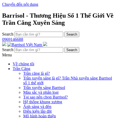
Chuyển đến nội dung
Barrisol - Thương Hiệu Số 1 Thế Giới Về
Trần Căng Xuyên Sáng
Search
0969146688
Search
Menu
Về chúng tôi
Trần Căng
Trần căng là gì?
Trần xuyên sáng là gì? Trần Nhà xuyên sáng Barrisol
số 1 thế giới
Trần xuyên sáng Barrisol
Màu sắc và phân loại
Tại sao nên chọn Barrisol?
Hệ thống khung xương
Ánh sáng và đèn
Điều kiện lắp đặt
Mô hình hoàn thiện