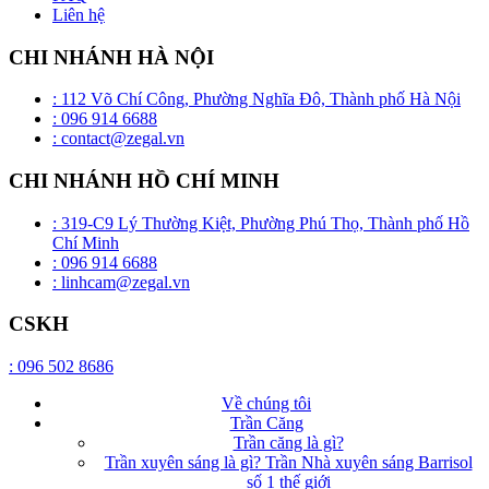
Liên hệ
CHI NHÁNH HÀ NỘI
: 112 Võ Chí Công, Phường Nghĩa Đô, Thành phố Hà Nội
: 096 914 6688
: contact@zegal.vn
CHI NHÁNH HỒ CHÍ MINH
: 319-C9 Lý Thường Kiệt, Phường Phú Thọ, Thành phố Hồ
Chí Minh
: 096 914 6688
: linhcam@zegal.vn
CSKH
: 096 502 8686
Về chúng tôi
Trần Căng
Trần căng là gì?
Trần xuyên sáng là gì? Trần Nhà xuyên sáng Barrisol
số 1 thế giới