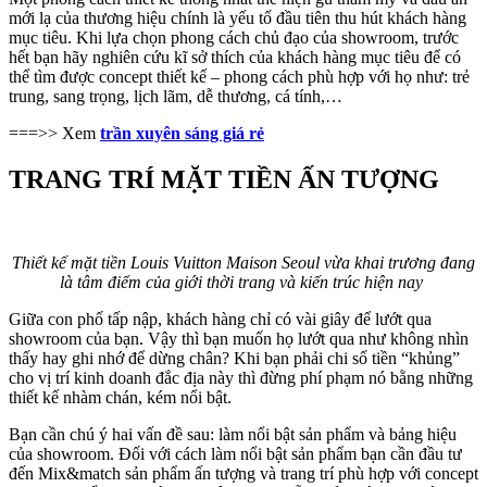
mới lạ của thương hiệu chính là yếu tố đầu tiên thu hút khách hàng
mục tiêu. Khi lựa chọn phong cách chủ đạo của showroom, trước
hết bạn hãy nghiên cứu kĩ sở thích của khách hàng mục tiêu để có
thể tìm được concept thiết kế – phong cách phù hợp với họ như: trẻ
trung, sang trọng, lịch lãm, dễ thương, cá tính,…
===>> Xem
trần xuyên sáng giá rẻ
TRANG TRÍ MẶT TIỀN ẤN TƯỢNG
Thiết kế mặt tiền Louis Vuitton Maison Seoul vừa khai trương đang
là tâm điểm của giới thời trang và kiến trúc hiện nay
Giữa con phố tấp nập, khách hàng chỉ có vài giây để lướt qua
showroom của bạn. Vậy thì bạn muốn họ lướt qua như không nhìn
thấy hay ghi nhớ để dừng chân? Khi bạn phải chi số tiền “khủng”
cho vị trí kinh doanh đắc địa này thì đừng phí phạm nó bằng những
thiết kế nhàm chán, kém nổi bật.
Bạn cần chú ý hai vấn đề sau: làm nổi bật sản phẩm và bảng hiệu
của showroom. Đối với cách làm nổi bật sản phẩm bạn cần đầu tư
đến Mix&match sản phẩm ấn tượng và trang trí phù hợp với concept