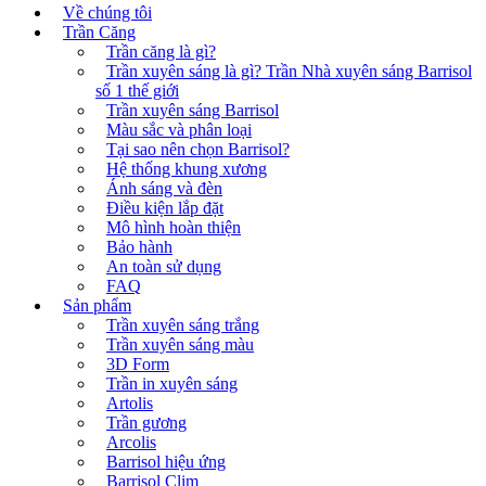
Về chúng tôi
Trần Căng
Trần căng là gì?
Trần xuyên sáng là gì? Trần Nhà xuyên sáng Barrisol
số 1 thế giới
Trần xuyên sáng Barrisol
Màu sắc và phân loại
Tại sao nên chọn Barrisol?
Hệ thống khung xương
Ánh sáng và đèn
Điều kiện lắp đặt
Mô hình hoàn thiện
Bảo hành
An toàn sử dụng
FAQ
Sản phẩm
Trần xuyên sáng trắng
Trần xuyên sáng màu
3D Form
Trần in xuyên sáng
Artolis
Trần gương
Arcolis
Barrisol hiệu ứng
Barrisol Clim