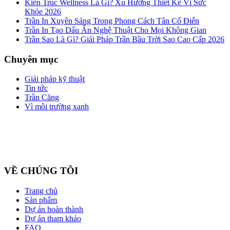
Kiến Trúc Wellness Là Gì? Xu Hướng Thiết Kế Vì Sức
Khỏe 2026
Trần In Xuyên Sáng Trong Phong Cách Tân Cổ Điển
Trần In Tạo Dấu Ấn Nghệ Thuật Cho Mọi Không Gian
Trần Sao Là Gì? Giải Pháp Trần Bầu Trời Sao Cao Cấp 2026
Chuyên mục
Giải pháp kỹ thuật
Tin tức
Trần Căng
Vì môi trường xanh
Công ty cổ phần ZEGAL là nhà đại diện độc quyền về phân phối
và lắp đặt sản phẩm trần căng BARRISOL duy nhất tại Việt Nam
VỀ CHÚNG TÔI
Trang chủ
Sản phẩm
Dự án hoàn thành
Dự án tham khảo
FAQ