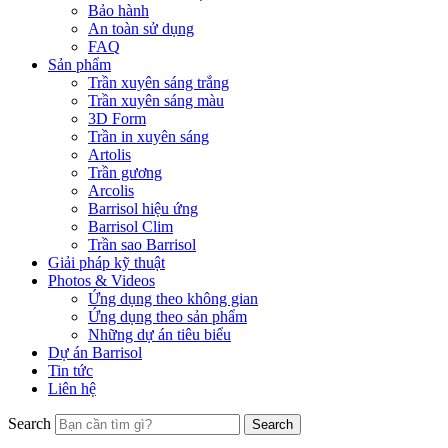
Bảo hành
An toàn sử dụng
FAQ
Sản phẩm
Trần xuyên sáng trắng
Trần xuyên sáng màu
3D Form
Trần in xuyên sáng
Artolis
Trần gương
Arcolis
Barrisol hiệu ứng
Barrisol Clim
Trần sao Barrisol
Giải pháp kỹ thuật
Photos & Videos
Ứng dụng theo không gian
Ứng dụng theo sản phẩm
Những dự án tiêu biểu
Dự án Barrisol
Tin tức
Liên hệ
Search