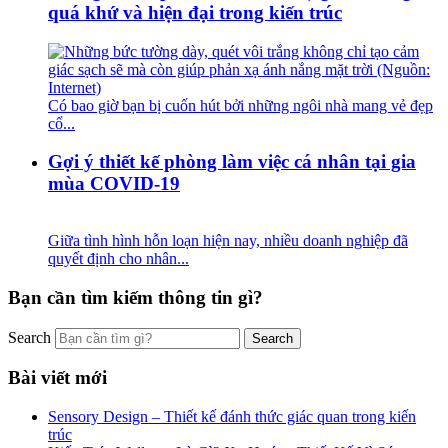
quá khứ và hiện đại trong kiến trúc
Có bao giờ bạn bị cuốn hút bởi những ngôi nhà mang vẻ đẹp
cổ...
Gợi ý thiết kế phòng làm việc cá nhân tại gia
mùa COVID-19
Giữa tình hình hỗn loạn hiện nay, nhiều doanh nghiệp đã
quyết định cho nhân...
Bạn cần tìm kiếm thông tin gì?
Search
Bài viết mới
Sensory Design – Thiết kế đánh thức giác quan trong kiến
trúc