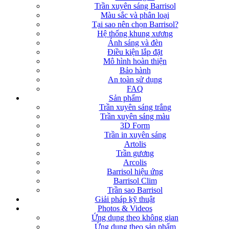
Trần xuyên sáng Barrisol
Màu sắc và phân loại
Tại sao nên chọn Barrisol?
Hệ thống khung xương
Ánh sáng và đèn
Điều kiện lắp đặt
Mô hình hoàn thiện
Bảo hành
An toàn sử dụng
FAQ
Sản phẩm
Trần xuyên sáng trắng
Trần xuyên sáng màu
3D Form
Trần in xuyên sáng
Artolis
Trần gương
Arcolis
Barrisol hiệu ứng
Barrisol Clim
Trần sao Barrisol
Giải pháp kỹ thuật
Photos & Videos
Ứng dụng theo không gian
Ứng dụng theo sản phẩm