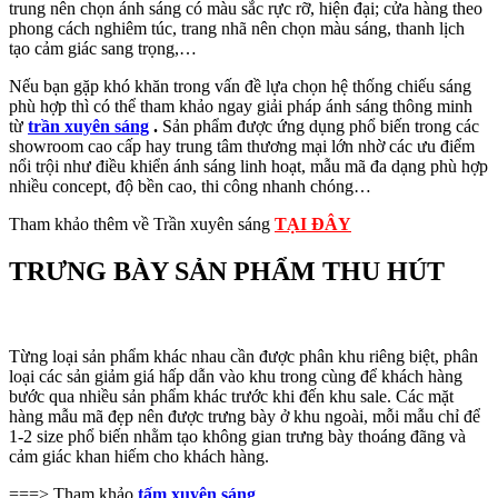
trung nên chọn ánh sáng có màu sắc rực rỡ, hiện đại; cửa hàng theo
phong cách nghiêm túc, trang nhã nên chọn màu sáng, thanh lịch
tạo cảm giác sang trọng,…
Nếu bạn gặp khó khăn trong vấn đề lựa chọn hệ thống chiếu sáng
phù hợp thì có thể tham khảo ngay giải pháp ánh sáng thông minh
từ
trần xuyên sáng
.
Sản phẩm được ứng dụng phổ biến trong các
showroom cao cấp hay trung tâm thương mại lớn nhờ các ưu điểm
nổi trội như điều khiển ánh sáng linh hoạt, mẫu mã đa dạng phù hợp
nhiều concept, độ bền cao, thi công nhanh chóng…
Tham khảo thêm về Trần xuyên sáng
TẠI ĐÂY
TRƯNG BÀY SẢN PHẨM THU HÚT
Từng loại sản phẩm khác nhau cần được phân khu riêng biệt, phân
loại các sản giảm giá hấp dẫn vào khu trong cùng để khách hàng
bước qua nhiều sản phẩm khác trước khi đến khu sale. Các mặt
hàng mẫu mã đẹp nên được trưng bày ở khu ngoài, mỗi mẫu chỉ để
1-2 size phổ biến nhằm tạo không gian trưng bày thoáng đãng và
cảm giác khan hiếm cho khách hàng.
===> Tham khảo
tấm xuyên sáng