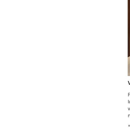
P
l
v
n
=