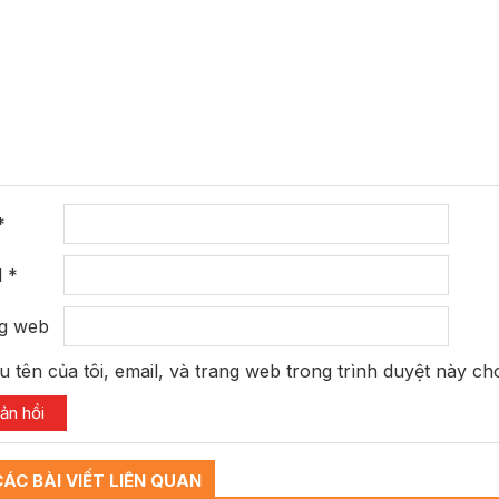
*
l
*
g web
u tên của tôi, email, và trang web trong trình duyệt này cho
CÁC BÀI VIẾT LIÊN QUAN