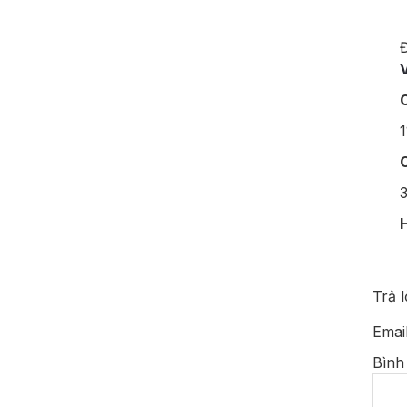
Đ
C
1
C
3
H
Trả l
Emai
Bình