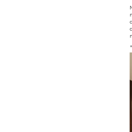
N
n
c
c
n
=