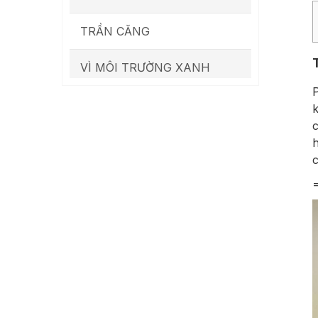
TRẦN CĂNG
VÌ MÔI TRƯỜNG XANH
P
k
c
h
c