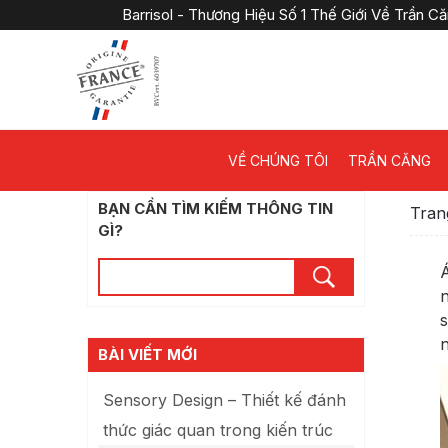
Barrisol - Thương Hiệu Số 1 Thế Giới Về Trần 
VỀ CHÚNG TÔI
TRẦN CĂNG
BẠN CẦN TÌM KIẾM THÔNG TIN
Tran
GÌ?
Á
n
s
BÀI VIẾT MỚI
Sensory Design – Thiết kế đánh
thức giác quan trong kiến trúc