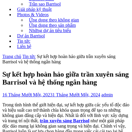
Trần sao Barrisol
Giải pháp kỹ thuật
Photos & Videos
Ứng dụng theo không gian
Ứng dụng theo sản phẩm
Những dự án tiêu biểu
Dự án Barrisol
Tin tức
Liên hệ
Trang chủ
Tin tức
Sự kết hợp hoàn hảo giữa trần xuyên sáng
Barrisol và hệ thống ngân hàng
Sự kết hợp hoàn hảo giữa trần xuyên sáng
Barrisol và hệ thống ngân hàng
16 Tháng Mười Một, 2023
1 Tháng Mười Một, 2024
admin
Trong tình hình thế giới hiện đại, sự kết hợp giữa các yếu tố độc đáo
và hiệu suất cao trở thành chìa khóa quan trọng để tạo ra những
không gian đẳng cấp và hiện đại. Nhất là đối với lĩnh vực xây dựng
và trang trí nội thất,
trần xuyên sáng Barrisol
như một giải pháp
độc đáo mang lại không gian sang trọng và hiện đại. Chính vì vậy,
Barrisol luôn là sự lựa chọn hàng đầu trong việc cải cải tạo lại hệ