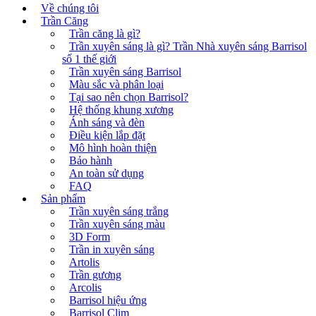
Về chúng tôi
Trần Căng
Trần căng là gì?
Trần xuyên sáng là gì? Trần Nhà xuyên sáng Barrisol
số 1 thế giới
Trần xuyên sáng Barrisol
Màu sắc và phân loại
Tại sao nên chọn Barrisol?
Hệ thống khung xương
Ánh sáng và đèn
Điều kiện lắp đặt
Mô hình hoàn thiện
Bảo hành
An toàn sử dụng
FAQ
Sản phẩm
Trần xuyên sáng trắng
Trần xuyên sáng màu
3D Form
Trần in xuyên sáng
Artolis
Trần gương
Arcolis
Barrisol hiệu ứng
Barrisol Clim