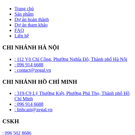
Trang chủ
Sản phẩm
Dự án hoàn thành
Dự án tham khảo
FAQ
Liên hệ
CHI NHÁNH HÀ NỘI
: 112 Võ Chí Công, Phường Nghĩa Đô, Thành phố Hà Nội
: 096 914 6688
: contact@zegal.vn
CHI NHÁNH HỒ CHÍ MINH
: 319-C9 Lý Thường Kiệt, Phường Phú Thọ, Thành phố Hồ
Chí Minh
: 096 914 6688
: linhcam@zegal.vn
CSKH
: 096 502 8686