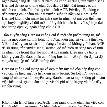
ngân hàng hàng đầu tại Việt Nam, đã chọn sử dụng trần xuyên sáng
Barrisol để tạo ra không gian độc đáo và hiện đại trong các chi
nhánh của mình. Từ những chi nhánh ACB Privilege Banking cho
đến những chi nhánh trải dài xuyên suốt từ Bắc vào Nam. Trần
Barrisol không chỉ mang lại ánh sáng tự nhiên tốt mà còn thể hiện
sự chuyên nghiệp và đổi mới, tương thích hoàn hảo với sự hiện đại
hóa trong dịch vụ ngân hàng của ACB.
Trần xuyên sáng Barrisol không chỉ là một sản phẩm trang trí, mà
còn là một công cụ linh hoạt hỗ trợ các kiến trúc sư và nhà thiết kế.
Với khả năng tạo ra các hình dạng và mẫu mã không giới hạn, ACB
đã sử dụng trần xuyên sáng Barrisol để thể hiện sự sáng tạo và tính
cá nhân hóa trong thiết kế nội thất của mình. Điều này đã tạo ra
không gian độc đáo, phản ánh đúng bức tranh về sự hiện đại và độ
chuyên nghiệp mà ACB hướng đến.
Barrisol không chỉ mang lại vẻ đẹp thẩm mỹ mà còn đáp ứng các
yêu cầu về hiệu suất và tiết kiệm năng lượng. Sự kết hợp giữa ánh
sáng tự nhiên và trần xuyên sáng Barrisol tạo ra một không gian làm
việc hiệu quả, giúp giảm áp lực về chi phí năng lượng và thúc đẩy
sự bền vững.
Không chỉ là nơi làm việc, ACB hiểu rằng không gian làm việc còn
là một phần quan trọng của hình ảnh và uy tín của họ. Dự án