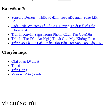
Bài viết mới
Sensory Design – Thiết kế đánh thức giác quan trong kiến
trúc
Kiến Trúc Wellness Là Gì? Xu Hướng Thiết Kế Vì Sức
Khỏe 2026
Trần In Xuyên Sáng Trong Phong Cách Tân Cổ Điển
Trần In Tạo Dấu Ấn Nghệ Thuật Cho Mọi Không Gian
Trần Sao Là Gì? Giải Pháp Trần Bầu Trời Sao Cao Cấp 2026
Chuyên mục
Giải pháp kỹ thuật
Tin tức
Trần Căng
Vì môi trường xanh
Công ty cổ phần ZEGAL là nhà đại diện độc quyền về phân phối
và lắp đặt sản phẩm trần căng BARRISOL duy nhất tại Việt Nam
VỀ CHÚNG TÔI