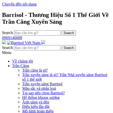
Chuyển đến nội dung
Barrisol - Thương Hiệu Số 1 Thế Giới Về
Trần Căng Xuyên Sáng
Search
0969146688
Search
Menu
Về chúng tôi
Trần Căng
Trần căng là gì?
Trần xuyên sáng là gì? Trần Nhà xuyên sáng Barrisol
số 1 thế giới
Trần xuyên sáng Barrisol
Màu sắc và phân loại
Tại sao nên chọn Barrisol?
Hệ thống khung xương
Ánh sáng và đèn
Điều kiện lắp đặt
Mô hình hoàn thiện