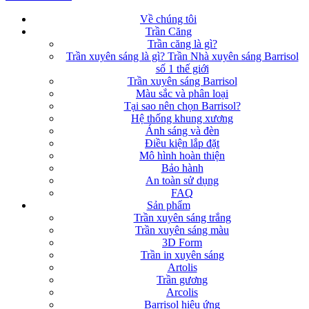
Về chúng tôi
Trần Căng
Trần căng là gì?
Trần xuyên sáng là gì? Trần Nhà xuyên sáng Barrisol
số 1 thế giới
Trần xuyên sáng Barrisol
Màu sắc và phân loại
Tại sao nên chọn Barrisol?
Hệ thống khung xương
Ánh sáng và đèn
Điều kiện lắp đặt
Mô hình hoàn thiện
Bảo hành
An toàn sử dụng
FAQ
Sản phẩm
Trần xuyên sáng trắng
Trần xuyên sáng màu
3D Form
Trần in xuyên sáng
Artolis
Trần gương
Arcolis
Barrisol hiệu ứng