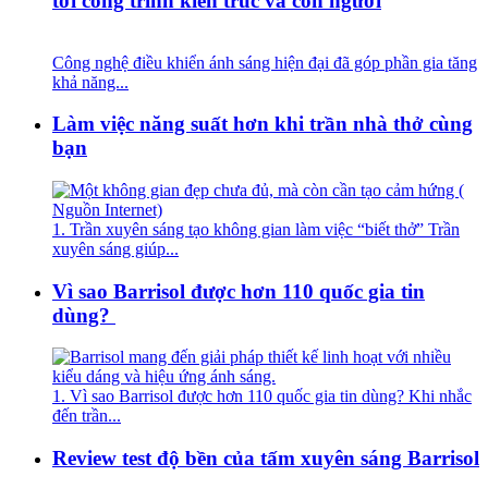
tới công trình kiến trúc và con người
Công nghệ điều khiển ánh sáng hiện đại đã góp phần gia tăng
khả năng...
Làm việc năng suất hơn khi trần nhà thở cùng
bạn
1. Trần xuyên sáng tạo không gian làm việc “biết thở” Trần
xuyên sáng giúp...
Vì sao Barrisol được hơn 110 quốc gia tin
dùng?
1. Vì sao Barrisol được hơn 110 quốc gia tin dùng? Khi nhắc
đến trần...
Review test độ bền của tấm xuyên sáng Barrisol