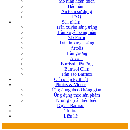
Mô hình hoàn thiện
Bảo hành
An toàn sử dụng
FAQ
Sản phẩm
Trần xuyên sáng trắng
Trần xuyên sáng màu
3D Form
Trần in xuyên sáng
Artolis
Trần gương
Arcolis
Barrisol hiệu ứng
Barrisol Clim
Trần sao Barrisol
Giải pháp kỹ thuật
Photos & Videos
Ứng dụng theo không gian
Ứng dụng theo sản phẩm
Những dự án tiêu biểu
Dự án Barrisol
Tin tức
Liên hệ
.