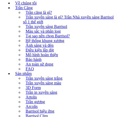
Về chúng tôi
Trần Căng
Trần căng là gì?
Trần xuyên sáng là gì? Trần Nhà xuyên sáng Barrisol
số 1 thế giới
Trần xuyên sáng Barrisol
Màu sắc và phân loại
Tại sao nên chọn Barrisol?
Hệ thống khung xương
Ánh sáng và đèn
Điều kiện lắp đặt
Mô hình hoàn thiện
Bảo hành
An toàn sử dụng
FAQ
Sản phẩm
Trần xuyên sáng trắng
Trần xuyên sáng màu
3D Form
Trần in xuyên sáng
Artolis
Trần gương
Arcolis
Barrisol hiệu ứng
Barrisol Clim