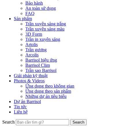
Bảo hành
An toàn sử dụng
FAQ
Sản phẩm
Trần xuyên sáng trắng
Trần xuyên sáng màu
3D Form
Trần in xuyên sáng
Artolis
Trần gương
Arcolis
Barrisol hiệu ứng
Barrisol Clim
Trần sao Barrisol
Giải pháp kỹ thuật
Photos & Videos
Ứng dụng theo không gian
Ứng dụng theo sản phẩm
Những dự án tiêu biểu
Dự án Barrisol
Tin tức
Liên hệ
Search