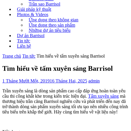
Trần sao Barrisol
Giải pháp kỹ thuật
Photos & Videos
Ứng dụng theo không gian
Ứng dụng theo sản phẩm
Những dự án tiêu biểu
Dự án Barrisol
Tin tức
Liên hệ
Trang chủ
Tin tức
Tìm hiểu về tấm xuyên sáng Barrisol
Tìm hiểu về tấm xuyên sáng Barrisol
1 Tháng Mười Một, 2019
16 Tháng Hai, 2025
admin
Trần xuyên sáng
là dòng sản phẩm cao cấp đáp ứng hoàn toàn yêu
cầu thi công khắt khe trong kiến trúc hiện đại.
Tấm xuyên sáng
mà
thương hiệu trần căng Barrisol nghiên cứu và phát triển đến nay đã
trở thành dòng sản phẩm xuyên sáng tối ưu tạo nên nhiều công trình
tiêu biểu trên khắp thế giới. Hãy cùng tìm hiểu về vật liệu này!