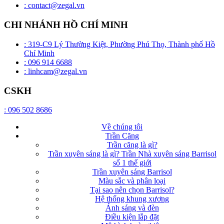
: contact@zegal.vn
CHI NHÁNH HỒ CHÍ MINH
: 319-C9 Lý Thường Kiệt, Phường Phú Thọ, Thành phố Hồ
Chí Minh
: 096 914 6688
: linhcam@zegal.vn
CSKH
: 096 502 8686
Về chúng tôi
Trần Căng
Trần căng là gì?
Trần xuyên sáng là gì? Trần Nhà xuyên sáng Barrisol
số 1 thế giới
Trần xuyên sáng Barrisol
Màu sắc và phân loại
Tại sao nên chọn Barrisol?
Hệ thống khung xương
Ánh sáng và đèn
Điều kiện lắp đặt