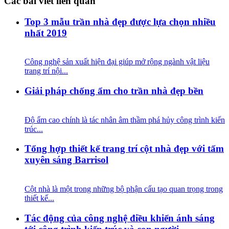
Các bài viết liên quan
Top 3 mẫu trần nhà đẹp được lựa chọn nhiều
nhất 2019
Công nghệ sản xuất hiện đại giúp mở rộng ngành vật liệu
trang trí nội...
Giải pháp chống ẩm cho trần nhà đẹp bền
Độ ẩm cao chính là tác nhân âm thầm phá hủy công trình kiến
trúc...
Tổng hợp thiết kế trang trí cột nhà đẹp với tấm
xuyên sáng Barrisol
Cột nhà là một trong những bộ phận cấu tạo quan trọng trong
thiết kế...
Tác động của công nghệ điều khiển ánh sáng