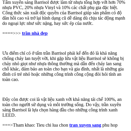
Tấm xuyên sáng Barrisol được làm từ nhựa tổng hợp với hơn 70%
nhựa PVC, 20% nhựa Vinyl và 10% các chất phụ gia đặc biệt.
Công thức sản xuất độc quyền của Barrisol giúp sản phẩm có độ
đàn hồi cao và trở lại hình dạng cũ dễ dàng dù chịu tác động mạnh
do ngoại lực
như sức nặng, hay sức ép của nước.
====>>>
trần nhà đẹp
Ưu điểm chỉ có ở tấm trần Barrisol phải kể đến đó là khả năng
chống cháy lan tuyệt vời, khi gặp lửa vật liệu Barrisol sẽ không bị
chảy nhỏ giọt như nhựa thông thường mà dẫn đến cháy lan sang
chỗ khác, đảm bảo an toàn cho bạn và gia đình, nhất là những gia
đình có trẻ nhỏ hoặc những công trình công cộng đòi hỏi tính an
toàn cao.
Đây còn được coi là vật liệu xanh với khả năng tái chế 100%, an
toàn cho người sử dụng và môi trường sống. Do vậy, trần xuyên
sáng Barrisol là lựa chọn hàng đầu cho những công trình xanh
LEED.
===>Tham khao: Tieu chi lua chon
tran xuyen sang
phu hop