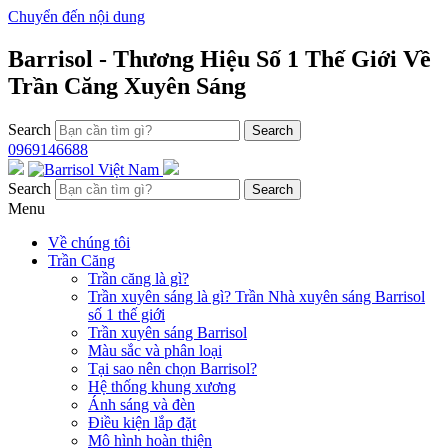
Chuyển đến nội dung
Barrisol - Thương Hiệu Số 1 Thế Giới Về
Trần Căng Xuyên Sáng
Search
0969146688
Search
Menu
Về chúng tôi
Trần Căng
Trần căng là gì?
Trần xuyên sáng là gì? Trần Nhà xuyên sáng Barrisol
số 1 thế giới
Trần xuyên sáng Barrisol
Màu sắc và phân loại
Tại sao nên chọn Barrisol?
Hệ thống khung xương
Ánh sáng và đèn
Điều kiện lắp đặt
Mô hình hoàn thiện