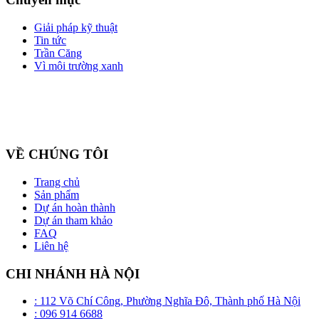
Giải pháp kỹ thuật
Tin tức
Trần Căng
Vì môi trường xanh
Công ty cổ phần ZEGAL là nhà đại diện độc quyền về phân phối
và lắp đặt sản phẩm trần căng BARRISOL duy nhất tại Việt Nam
VỀ CHÚNG TÔI
Trang chủ
Sản phẩm
Dự án hoàn thành
Dự án tham khảo
FAQ
Liên hệ
CHI NHÁNH HÀ NỘI
: 112 Võ Chí Công, Phường Nghĩa Đô, Thành phố Hà Nội
: 096 914 6688